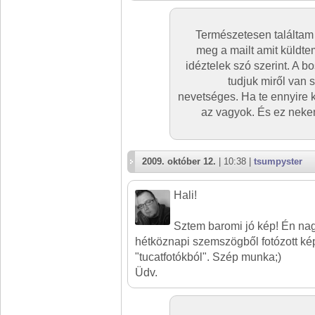
Természetesen találtam 
meg a mailt amit küldte
idéztelek szó szerint. A 
tudjuk miről van 
nevetséges. Ha te ennyire k
az vagyok. És ez neke
2009. október 12.
| 10:38 |
tsumpyster
Hali!
Sztem baromi jó kép! Én n
hétköznapi szemszögből fotózott kép
"tucatfotókból". Szép munka;)
Üdv.