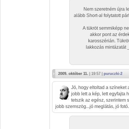
Nem szeretném újra leí
alább Short-al folytatott p
A tükröt semmiképp ne
akkor pont az érde
karosszérián. Tükröt
lakkozás mintázatát 
2009. október 11.
| 19:57 |
puruczki-2
Jó, hogy eltoltad a színeket a
jobb lett a kép, lett egyfajta
tetszik az egész, szerintem 
jobb szemszög...jó meglátás, jó fotó.