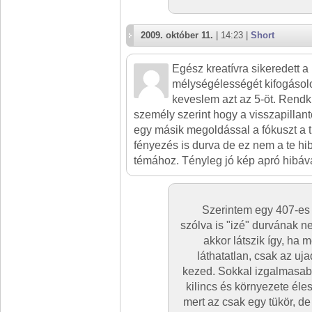
2009. október 11.
| 14:23 |
Short
Egész kreatívra sikeredett a
mélységélességét kifogáso
keveslem azt az 5-öt. Rend
személy szerint hogy a visszapillan
egy másik megoldással a fókuszt a t
fényezés is durva de ez nem a te hib
témához. Tényleg jó kép apró hibáva
Szerintem egy 407-es
szólva is "izé" durvának n
akkor látszik így, ha 
láthatatlan, csak az uj
kezed. Sokkal izgalmasab
kilincs és környezete éles
mert az csak egy tükör, de