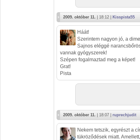
2009. október 11.
| 18:12 |
Kisspista55
Háát!
Szerintem nagyon jó, a dimen
Sajnos eléggé narancsbőrös
vannak gyógyszerek!
Szépen fogalmaztad meg a képet!
Grat!
Pista
2009. október 11.
| 18:07 |
ruprechjudit
Nekem tetszik, egyrészt a c
tükröződések miatt. Amellett