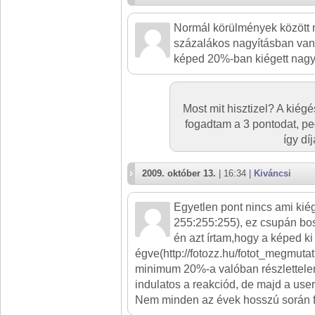
Normál körülmények között
százalákos nagyításban van 1
képed 20%-ban kiégett nagyí
Most mit hisztizel? A kiégé
fogadtam a 3 pontodat, ped
így dí
2009. október 13.
| 16:34 |
Kiváncsi
Egyetlen pont nincs ami kié
255:255:255), ez csupán bo
én azt írtam,hogy a képed ki
égve(http://fotozz.hu/fotot_megmuta
minimum 20%-a valóban részlettelen
indulatos a reakciód, de majd a use
Nem minden az évek hosszú során fe