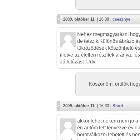
2009. október 11.
| 16:38 |
csesznye
Nehéz megmagyarázni hogy p
de tetszik.Különös ábrázolás
tükröződések köszönhető és 
illetve az életlen részltek aránya...é
Jó fotózást .Üdv.
Köszönöm, örülök hogy
2009. október 11.
| 16:33 |
Short
akkor lehet nekem nem jó a
én autóm lett fényezve év e
borotválkozni lehetett és ne