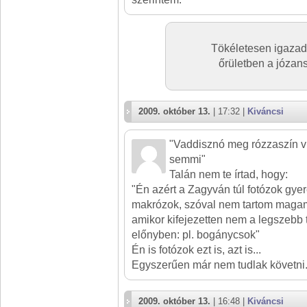
Tökéletesen igaza
őrületben a józans
2009. október 13.
| 17:32 |
Kiváncsi
"Vaddisznó meg rózzaszín vi
semmi"
Talán nem te írtad, hogy:
"Én azért a Zagyván túl fotózok gye
makrózok, szóval nem tartom magam
amikor kifejezetten nem a legszebb
előnyben: pl. bogánycsok"
Én is fotózok ezt is, azt is...
Egyszerűen már nem tudlak követni.
2009. október 13.
| 16:48 |
Kiváncsi