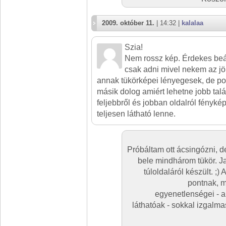
2009. október 11.
| 14:32 |
kalalaa
Szia!
Nem rossz kép. Érdekes beál
csak adni mivel nekem az jö
annak tükörképei lényegesek, de pon
másik dolog amiért lehetne jobb talá
feljebbről és jobban oldalról fényk
teljesen látható lenne.
Próbáltam ott ácsingózni, d
bele mindhárom tükör. Ja 
túloldaláról készült. ;)
pontnak, m
egyenetlenségei - a
láthatóak - sokkal izgalma