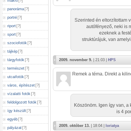
makró
[
?
]
panoráma
[
?
]
portré
[
?
]
Szerinted én eltorzítottam
riport
[
?
]
autófényező, neki is
ezeknek a fest
sport
[
?
]
struktúrájuk, van amelyi
szociofotók
[
?
]
tájkép
[
?
]
tárgyfotók
[
?
]
2009. november 9.
| 21:03 |
HPS
természet
[
?
]
Remek a téma. Direkt a kili
utcaifotók
[
?
]
város, építészet
[
?
]
vízalatti fotók
[
?
]
feldolgozott fotók
[
?
]
Köszönöm. Igen így van, a k
így készült
[
?
]
is 4 p
egyéb
[
?
]
2009. október 13.
| 18:04 |
loriatya
pályázat
[
?
]