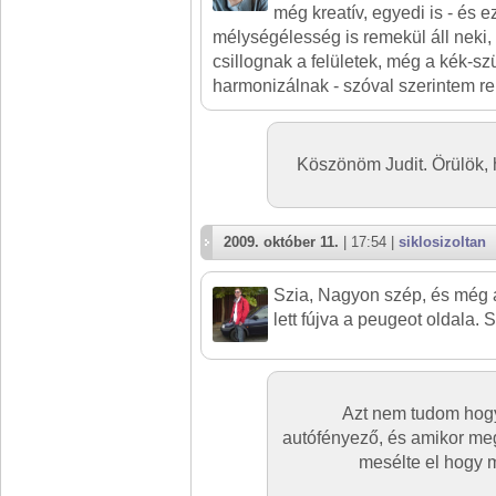
még kreatív, egyedi is - és e
mélységélesség is remekül áll neki
csillognak a felületek, még a kék-sz
harmonizálnak - szóval szerintem r
Köszönöm Judit. Örülök,
2009. október 11.
| 17:54 |
siklosizoltan
Szia, Nagyon szép, és még az
lett fújva a peugeot oldala. 
Azt nem tudom hogy 
autófényező, és amikor me
mesélte el hogy m