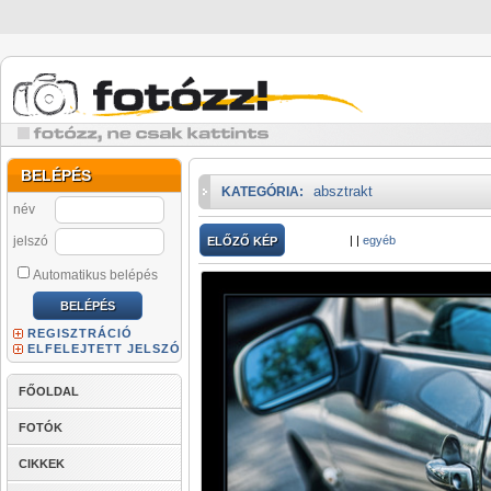
BELÉPÉS
absztrakt
KATEGÓRIA:
név
jelszó
|
|
egyéb
ELŐZŐ KÉP
Automatikus belépés
REGISZTRÁCIÓ
ELFELEJTETT JELSZÓ
FŐOLDAL
FOTÓK
CIKKEK