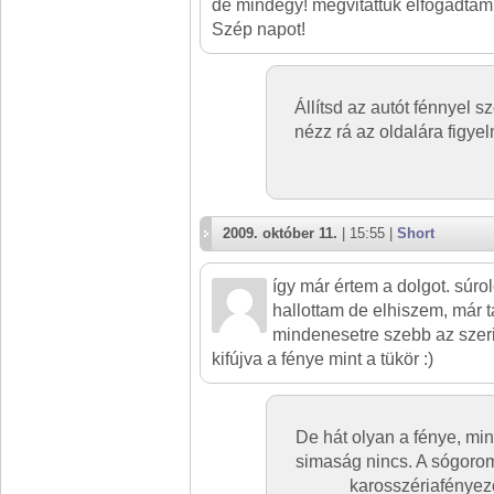
de mindegy! megvitattuk elfogadtam!
Szép napot!
Állítsd az autót fénnyel s
nézz rá az oldalára figy
2009. október 11.
| 15:55 |
Short
így már értem a dolgot. súr
hallottam de elhiszem, már t
mindenesetre szebb az szer
kifújva a fénye mint a tükör :)
De hát olyan a fénye, mint
simaság nincs. A sógoro
karosszériafényez