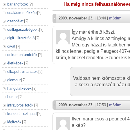
Ha még nincs felhasználónev
barlangfotók
[
?
]
családi/emlékkép
[
?
]
2009. november 23.
| 18:44 |
m3dtm
csendélet
[
?
]
csillagászat/égbolt
[
?
]
Így már érthető köszi.
digit. illusztráció
[
?
]
Amúgy a kilincs az tényleg 
Még egy házat is látok benn
divat
[
?
]
kilincs lenne, pedig a Peugeot 407-
dokumentumfotók
[
?
]
króm, kilincsel rendelni. Szuper kis k
életképek
[
?
]
elkapott pillanatok
[
?
]
Valóban nem krómozott a kil
glamour
[
?
]
a kocsi a szomszéd ház udv
hangulatképek
[
?
]
humor
[
?
]
2009. november 23.
| 17:53 |
m3dtm
infravörös fotók
[
?
]
koncert - színpad
[
?
]
Ilyen narancsos a peugeot 4
légifotók
[
?
]
a kép?