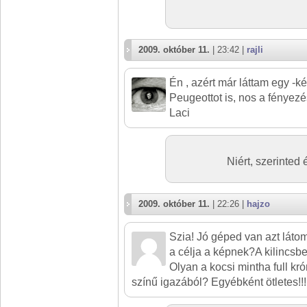
2009. október 11.
| 23:42 |
rajli
Én , azért már láttam egy -ké
Peugeottot is, nos a fényez
Laci
Niért, szerinted
2009. október 11.
| 22:26 |
hajzo
Szia! Jó géped van azt látom
a célja a képnek?A kilincsb
Olyan a kocsi mintha full kr
színű igazából? Egyébként ötletes!!!