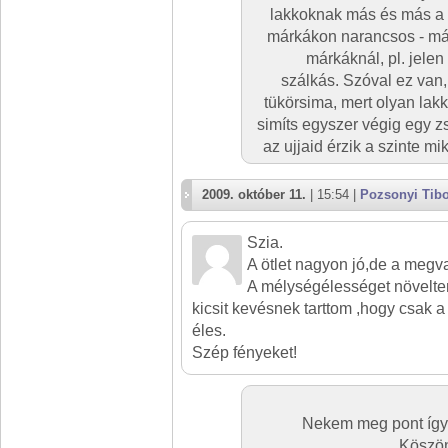
lakkoknak más és más a k
márkákon narancsos - márm
márkáknál, pl. jele
szálkás. Szóval ez van,
tükörsima, mert olyan lak
simíts egyszer végig egy zs
az ujjaid érzik a szinte 
2009. október 11.
| 15:54 |
Pozsonyi Tib
Szia.
A ötlet nagyon jó,de a megv
A mélységélességet növelte
kicsit kevésnek tarttom ,hogy csak a 
éles.
Szép fényeket!
Nekem meg pont így t
Köszön