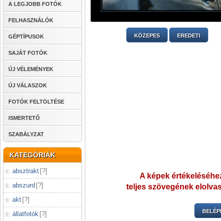
A LEGJOBB FOTÓK
FELHASZNÁLÓK
KÖZEPES
EREDETI
GÉPTÍPUSOK
SAJÁT FOTÓK
ÚJ VÉLEMÉNYEK
ÚJ VÁLASZOK
FOTÓK FELTÖLTÉSE
ISMERTETŐ
SZABÁLYZAT
KATEGÓRIÁK
absztrakt
[
?
]
A képek értékeléséhez
abszurd
[
?
]
teljes szövegének elolvas
akt
[
?
]
BELÉP
állatfotók
[
?
]