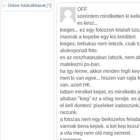
Online fotókiállítások
[
?
]
OFF
szerintem mindketten ki kell
es kesz...
kieges... ez egy fotozzon kitalalt sz
masnak a kepebe egy kis kreditert.
kieges, bebukas nem letezik, csak tu
alulexponalt foto.
es az osszhatasaban latszik, nem a
matekezni ps-ban.
ha igy lenne, akkor minden high key
mert ki van egve... hiszen van rajta 
van, azert HK.
lattam mindket kepet, es mindketto j
altaban "kieg" ez a vilag rendje. es 
el kell donteni: pixeleket vadaszunk
nezunk.
a fotozas nem egy beikszelos felad
vannak bena kepek. a ket kep kozul 
a vita meg nem old meg semmit.
szerintem.