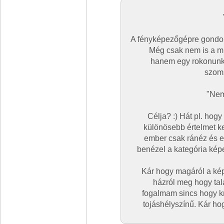
A fényképezőgépre gondol
Még csak nem is a mi
hanem egy rokonunké
szoms
"Nem
Célja? :) Hát pl. hog
különösebb értelmet ke
ember csak ránéz és e
benézel a kategória kép
Kár hogy magáról a képr
házról meg hogy tal
fogalmam sincs hogy k
tojáshélyszínű. Kár ho