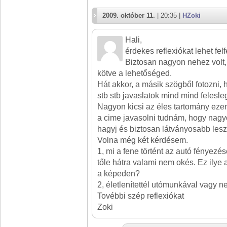
2009. október 11.
| 20:35 |
HZoki
Hali,
érdekes reflexiókat lehet fel
Biztosan nagyon nehez volt,
kötve a lehetőséged.
Hát akkor, a másik szögből fotozni, 
stb stb javaslatok mind mind felesle
Nagyon kicsi az éles tartomány ezen
a cime javasolni tudnám, hogy nagy
hagyj és biztosan látványosabb lesz
Volna még két kérdésem.
1, mi a fene történt az autó fényezés
tőle hátra valami nem okés. Ez ilye
a képeden?
2, életlenítettél utómunkával vagy 
Tovébbi szép reflexiókat
Zoki