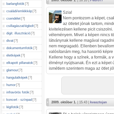
2009. október 1.
| 16:10 |
Pedro77
barlangfotók
[
?
]
családi/emlékkép
[
?
]
Szia!
Nem pontozom a képet, csa
csendélet
[
?
]
az ötletet jónak tartom, min
csillagászat/égbolt
[
?
]
kivitelezésen kellene picit csiszolni
digit. illusztráció
[
?
]
véleményem. Mivel a képen nincs tör
látványnak kellene magával ragadn
divat
[
?
]
nem megragadó. Ellenben bevallom
dokumentumfotók
[
?
]
valósítanám meg, ha hasonló képr
életképek
[
?
]
Kellene hogy a színek, a formák, a 
élményt nyújtsanak. Én ezt a képet 
elkapott pillanatok
[
?
]
ismétlem szerintem maga az ötlet jó!
glamour
[
?
]
hangulatképek
[
?
]
humor
[
?
]
infravörös fotók
[
?
]
koncert - színpad
[
?
]
2009. október 1.
| 15:43 |
kvasztojan
légifotók
[
?
]