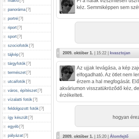
Pl a halak vízszintesen úsz
makró
[
?
]
kéz. Semmiképpen sem széttá
panoráma
[
?
]
portré
[
?
]
riport
[
?
]
sport
[
?
]
szociofotók
[
?
]
2009. október 1.
| 15:22 |
kvasztojan
tájkép
[
?
]
tárgyfotók
[
?
]
Az ujjak levágása, a kép z
természet
[
?
]
elfogadható. Az ötlet nem l
érzem a hal megfogását. Elő
utcaifotók
[
?
]
akváriumon visszatükröződő kéz, de
város, építészet
[
?
]
érzékelteti.
vízalatti fotók
[
?
]
feldolgozott fotók
[
?
]
hogyan érez
így készült
[
?
]
egyéb
[
?
]
pályázat
[
?
]
2009. október 1.
| 15:20 |
Álomfejtő