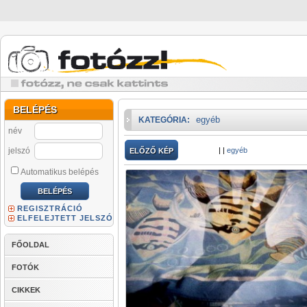
BELÉPÉS
egyéb
KATEGÓRIA:
név
jelszó
|
|
egyéb
ELŐZŐ KÉP
Automatikus belépés
REGISZTRÁCIÓ
ELFELEJTETT JELSZÓ
FŐOLDAL
FOTÓK
CIKKEK