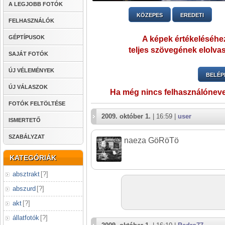
A LEGJOBB FOTÓK
KÖZEPES
EREDETI
FELHASZNÁLÓK
GÉPTÍPUSOK
A képek értékeléséhez
teljes szövegének elolvas
SAJÁT FOTÓK
ÚJ VÉLEMÉNYEK
BELÉP
ÚJ VÁLASZOK
Ha még nincs felhasználónev
FOTÓK FELTÖLTÉSE
2009. október 1.
| 16:59 |
user
ISMERTETŐ
SZABÁLYZAT
naeza GöRöTö
KATEGÓRIÁK
absztrakt
[
?
]
abszurd
[
?
]
akt
[
?
]
állatfotók
[
?
]