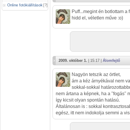
Online fotókiállítások
[
?
]
Puff...megint én botlottam a f
hidd el, véletlen műve :o)
2009. október 1.
| 15:17 |
Álomfejtő
Nagyön tetszik az örtlet,
ám a kéz árnyékával nem vag
sokkal-sokkal határozottabb
nem ártana a képnek, ha a "fogás" m
így kicsit olyan spontán hatású.
Általánosan is : sokkal kontrasztos
egész, itt nem indokolja semmi a viss