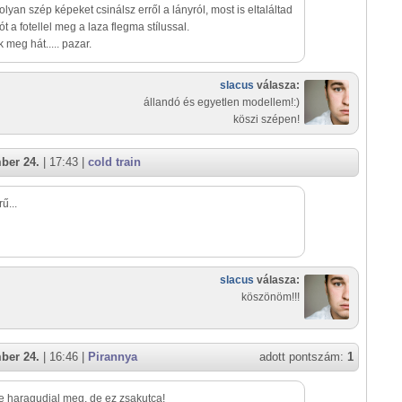
olyan szép képeket csinálsz erről a lányról, most is eltaláltad
t a fotellel meg a laza flegma stílussal.
 meg hát..... pazar.
slacus
válasza:
állandó és egyetlen modellem!:)
köszi szépen!
ber 24.
| 17:43 |
cold train
ű...
slacus
válasza:
köszönöm!!!
ber 24.
| 16:46 |
Pirannya
adott pontszám:
1
e haragudjal meg, de ez zsakutca!