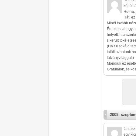
Nem tes
képét l
Hű-ha, 
Hát, ez
Minél tovább néz
Érdekes, ahogy az
helyett, itt a sze
sikerült tökéletes
(Ha túl sokáig tar
találkozhatunk h
látványvilággal.)
Mondjuk ez esetb
Gratulálok, és kö
2009. szeptem
fantasz
egy kic