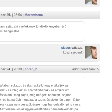
ber 25.
| 23:54 |
Morenthena
lami sztár, aki a reflektorok tündöklő fényében ül:)
s, hangulatos.
slacus
válasza:
köszi szépen!:)
ber 24.
| 20:39 |
Zoran_2
adott pontszám:
5
ráfiában sokszor, és skan át kell, hogy értékeljék az
ndet - és főleg azt mi számít hibának - az amikor úm.
ás valami, meg zajos, meg beégett, bebukott - sajnos
or, és hamarább megakad a szem, és akkor jön a nem látjuk
 esete - azaz nem vesszük észre hogy hangulatdömping van a
st ezt érzem - és az úgynevezett hibák nem érdekelnek (ha