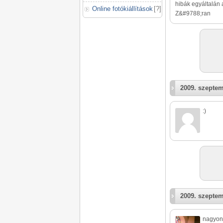
hibák egyáltalán a
Online fotókiállítások
[
?
]
Z&#9788;ran
2009. szeptem
:)
2009. szeptem
nagyon