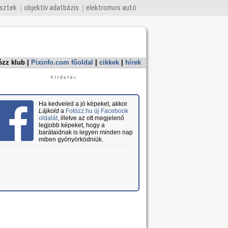
esztek
objektív adatbázis
elektromos autó
ózz klub
|
Pixinfo.com főoldal
|
cikkek
|
hírek
Ha kedveled a jó képeket, akkor
Lájkold
a
Fotózz.hu új Facebook
oldalát
, illetve az ott megjelenő
legjobb képeket, hogy a
barátaidnak is legyen minden nap
miben gyönyörködniük.