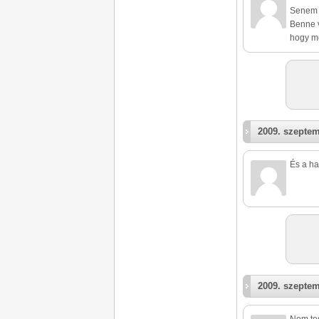
Senem e
Benne v
hogy me
2009. szeptem
És a ha
2009. szeptem