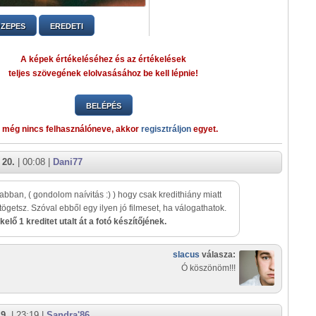
ZEPES
EREDETI
A képek értékeléséhez és az értékelések
teljes szövegének elolvasásához be kell lépnie!
BELÉPÉS
 még nincs felhasználóneve, akkor
regisztráljon
egyet.
 20.
| 00:08 |
Dani77
abban, ( gondolom naívitás :) ) hogy csak kredithiány miatt
tögetsz. Szóval ebből egy ilyen jó filmeset, ha válogathatok.
kelő 1 kreditet utalt át a fotó készítőjének.
slacus
válasza:
Ó köszönöm!!!
9.
| 23:19 |
Sandra'86