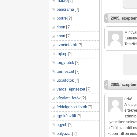
makró
[
?
]
panoráma
[
?
]
portré
[
?
]
2009. szeptem
riport
[
?
]
Mint va
sport
[
?
]
Kelleme
Tetszik!
szociofotók
[
?
]
tájkép
[
?
]
tárgyfotók
[
?
]
természet
[
?
]
utcaifotók
[
?
]
2009. szeptem
város, építészet
[
?
]
vízalatti fotók
[
?
]
szia!
A fotog
feldolgozott fotók
[
?
]
értékre
így készült
[
?
]
színhib
ilyesmiken soksz
egyéb
[
?
]
a fától az erdőt
pályázat
[
?
]
képen - itt én mo