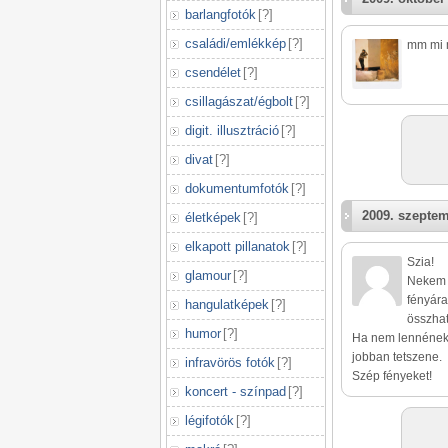
barlangfotók
[
?
]
családi/emlékkép
[
?
]
mm mi m
csendélet
[
?
]
csillagászat/égbolt
[
?
]
digit. illusztráció
[
?
]
divat
[
?
]
dokumentumfotók
[
?
]
2009. szeptem
életképek
[
?
]
elkapott pillanatok
[
?
]
Szia!
glamour
[
?
]
Nekem e
fényár
hangulatképek
[
?
]
összhat
humor
[
?
]
Ha nem lennének 
jobban tetszene.
infravörös fotók
[
?
]
Szép fényeket!
koncert - színpad
[
?
]
légifotók
[
?
]