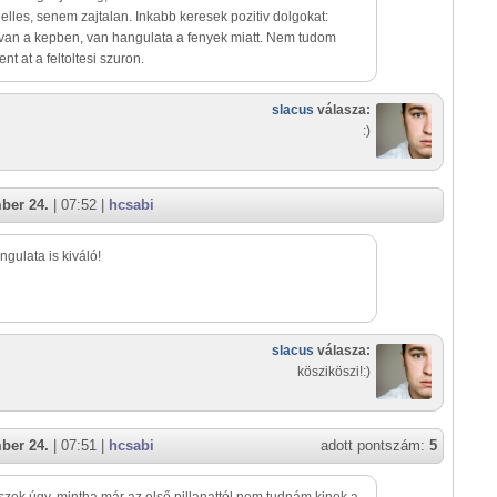
lles, senem zajtalan. Inkabb keresek pozitiv dolgokat:
an a kepben, van hangulata a fenyek miatt. Nem tudom
nt at a feltoltesi szuron.
slacus
válasza:
:)
ber 24.
| 07:52 |
hcsabi
ngulata is kiváló!
slacus
válasza:
kösziköszi!:)
ber 24.
| 07:51 |
hcsabi
adott pontszám:
5