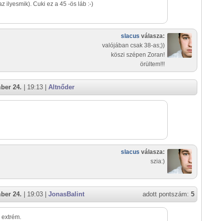
z ilyesmik). Cuki ez a 45 -ös láb :-)
slacus
válasza:
valójában csak 38-as;))
köszi szépen Zoran!
örültem!!!
ber 24.
| 19:13 |
Altnőder
slacus
válasza:
szia:)
ber 24.
| 19:03 |
JonasBalint
adott pontszám:
5
 extrém.