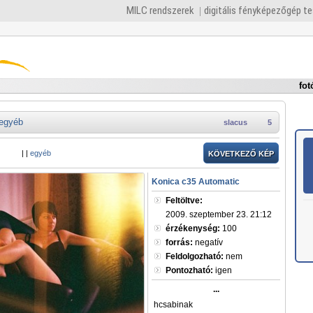
MILC rendszerek
digitális fényképezőgép t
fot
egyéb
slacus
5
|
|
egyéb
KÖVETKEZŐ KÉP
Konica c35 Automatic
Feltöltve:
2009. szeptember 23. 21:12
érzékenység:
100
forrás:
negatív
Feldolgozható:
nem
Pontozható:
igen
...
hcsabinak