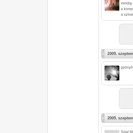
mindig 
a kompó
a színek
2009. szeptem
gyönyör
2009. szeptem
Szia! N