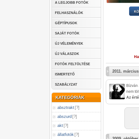
A LEGJOBB FOTÓK
KÖ
FELHASZNÁLÓK
GÉPTÍPUSOK
SAJÁT FOTÓK
ÚJ VÉLEMÉNYEK
ÚJ VÁLASZOK
Ha
FOTÓK FELTÖLTÉSE
2011. március
ISMERTETŐ
SZABÁLYZAT
Bízván 
nem töl
KATEGÓRIÁK
Az érté
absztrakt
[
?
]
abszurd
[
?
]
akt
[
?
]
állatfotók
[
?
]
2009. október 