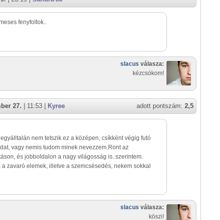
eses fenyfoltok..
slacus
válasza:
kézcsókom!
ber 27.
| 11:53 |
Kyree
adott pontszám:
2,5
gyálltalán nem tetszik ez a középen, csíkként végig futó
adat, vagy nemis tudom minek nevezzem.Ront az
áson, és jobboldalon a nagy világosság is..szerintem.
a zavaró elemek, illetve a szemcsésedés, nekem sokkal
slacus
válasza:
köszi!