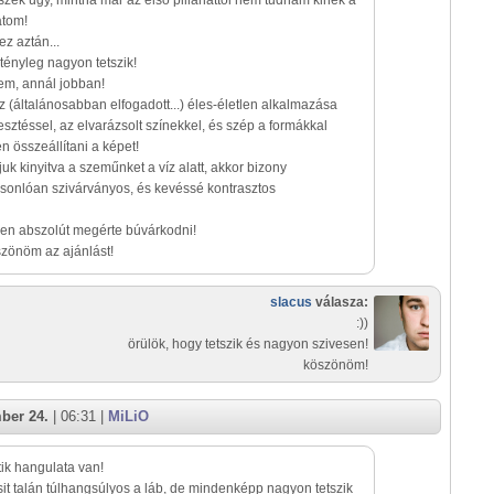
zek úgy, mintha már az első pillanattól nem tudnám kinek a
átom!
ez aztán...
 tényleg nagyon tetszik!
em, annál jobban!
 (általánosabban elfogadott...) éles-életlen alkalmazása
rkesztéssel, az elvarázsolt színekkel, és szép a formákkal
en összeállítani a képet!
tjuk kinyitva a szeműnket a víz alatt, akkor bizony
asonlóan szivárványos, és kevéssé kontrasztos
en abszolút megérte búvárkodni!
szönöm az ajánlást!
slacus
válasza:
:))
örülök, hogy tetszik és nagyon szivesen!
köszönöm!
ber 24.
| 06:31 |
MiLiO
tik hangulata van!
sit talán túlhangsúlyos a láb, de mindenképp nagyon tetszik