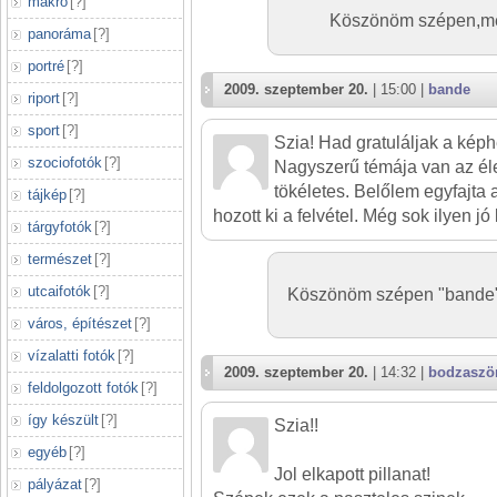
makró
[
?
]
Köszönöm szépen,meg
panoráma
[
?
]
portré
[
?
]
2009. szeptember 20.
| 15:00 |
bande
riport
[
?
]
sport
[
?
]
Szia! Had gratuláljak a képh
szociofotók
[
?
]
Nagyszerű témája van az éle
tökéletes. Belőlem egyfajta 
tájkép
[
?
]
hozott ki a felvétel. Még sok ilyen j
tárgyfotók
[
?
]
természet
[
?
]
utcaifotók
[
?
]
Köszönöm szépen "bande"
város, építészet
[
?
]
vízalatti fotók
[
?
]
2009. szeptember 20.
| 14:32 |
bodzaszö
feldolgozott fotók
[
?
]
így készült
[
?
]
Szia!!
egyéb
[
?
]
Jol elkapott pillanat!
pályázat
[
?
]