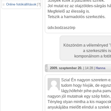
Szépek ezek a paszteles szinek.
Online fotókiállítások
[
?
]
Jol mutat ez az olajzöldes-sárgás hát
Megfelelő az élesség is.
Tetszik a harmadolós szerkeztés.
üdv.bodzaszörp
Köszönöm a véleményed "b
a szerkesztés is
komponálnom a fotót,
2009. szeptember 20.
| 14:28 |
Hanna
Szia! Én nagyon szeretem ez
tudom hogy hívják, de egys
lágy,hófehér pihe-puha pam
nagyon jól mutatnak egy szép fotón, 
Tényleg olyan mintha a kis magoc
anyukájába mielőtt elindul a szelek 