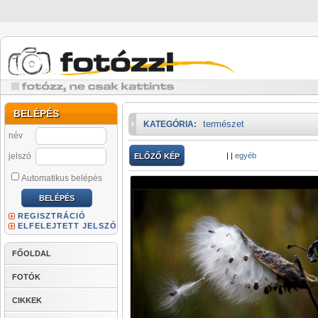
BELÉPÉS
természet
KATEGÓRIA:
név
jelszó
|
|
egyéb
ELŐZŐ KÉP
Automatikus belépés
REGISZTRÁCIÓ
ELFELEJTETT JELSZÓ
FŐOLDAL
FOTÓK
CIKKEK