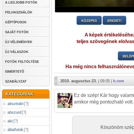
A LEGJOBB FOTÓK
FELHASZNÁLÓK
KÖZEPES
EREDETI
GÉPTÍPUSOK
SAJÁT FOTÓK
A képek értékeléséhez
teljes szövegének elolvas
ÚJ VÉLEMÉNYEK
ÚJ VÁLASZOK
BELÉP
FOTÓK FELTÖLTÉSE
Ha még nincs felhasználónev
ISMERTETŐ
2010. augusztus 23.
| 09:05 |
h.rom
SZABÁLYZAT
KATEGÓRIÁK
Ez de szép! Kár hogy valami
amikor még pontozható volt.
absztrakt
[
?
]
abszurd
[
?
]
akt
[
?
]
Köszönöm szépe
állatfotók
[
?
]