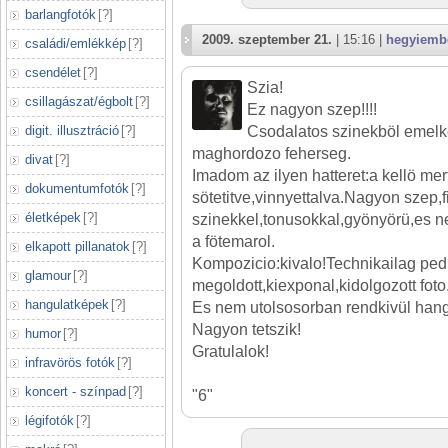
barlangfotók
[
?
]
2009. szeptember 21.
| 15:16 |
hegyiemb
családi/emlékkép
[
?
]
csendélet
[
?
]
Szia!
csillagászat/égbolt
[
?
]
Ez nagyon szep!!!!
digit. illusztráció
[
?
]
Csodalatos szinekböl emelked
maghordozo feherseg.
divat
[
?
]
Imadom az ilyen hatteret:a kellö me
dokumentumfotók
[
?
]
sötetitve,vinnyettalva.Nagyon szep,
életképek
[
?
]
szinekkel,tonusokkal,gyönyörü,es ne
a fötemarol.
elkapott pillanatok
[
?
]
Kompozicio:kivalo!Technikailag ped
glamour
[
?
]
megoldott,kiexponal,kidolgozott foto
hangulatképek
[
?
]
Es nem utolsosorban rendkivül hang
Nagyon tetszik!
humor
[
?
]
Gratulalok!
infravörös fotók
[
?
]
koncert - színpad
[
?
]
"6"
légifotók
[
?
]