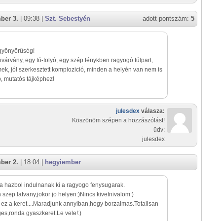
ber 3.
| 09:38 |
Szt. Sebestyén
adott pontszám:
5
gyönyörűség!
ivárvány, egy tó-folyó, egy szép fénykben ragyogó túlpart,
ek, jól szerkesztett kompiozició, minden a helyén van nem is
p, mutatós tájképhez!
julesdex
válasza:
Köszönöm szépen a hozzászólást!
üdv:
julesdex
ber 2.
| 18:04 |
hegyiember
a hazbol indulnanak ki a ragyogo fenysugarak.
szep latvany,jokor jo helyen:)Nincs kivetnivalom:)
 ez a keret....Maradjunk annyiban,hogy borzalmas.Totalisan
ges,ronda gyaszkeret.Le vele!:)