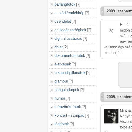
barlangfotók
[
?
]
2009. szeptem
családi/emlékkép
[
?
]
csendélet
[
?
]
Helló!
csillagászat/égbolt
[
?
]
midőn 
szép sz
digit. illusztráció
[
?
]
egy rem
divat
[
?
]
kell több egy szé
minden jót!
dokumentumfotók
[
?
]
életképek
[
?
]
elkapott pillanatok
[
?
]
glamour
[
?
]
hangulatképek
[
?
]
2009. szeptem
humor
[
?
]
infravörös fotók
[
?
]
Mintha 
koncert - színpad
[
?
]
Nagyon 
Viszont
légifotók
[
?
]
fölösle