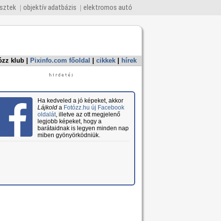
esztek
objektív adatbázis
elektromos autó
ózz klub
|
Pixinfo.com főoldal
|
cikkek
|
hírek
Ha kedveled a jó képeket, akkor
Lájkold
a
Fotózz.hu új Facebook
oldalát
, illetve az ott megjelenő
legjobb képeket, hogy a
barátaidnak is legyen minden nap
miben gyönyörködniük.