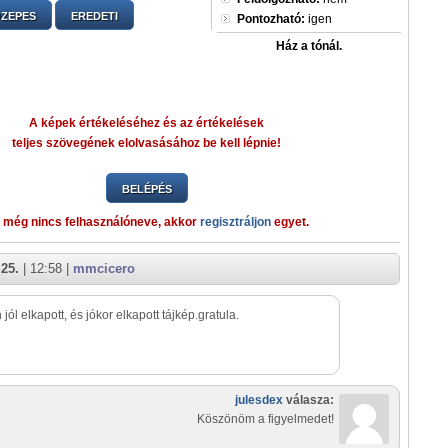
ZEPES
EREDETI
Pontozható:
igen
Ház a tónál.
A képek értékeléséhez és az értékelések
teljes szövegének elolvasásához be kell lépnie!
BELÉPÉS
 még nincs felhasználóneve, akkor
regisztráljon
egyet.
 25.
| 12:58 |
mmcicero
jól elkapott, és jókor elkapott tájkép.gratula.
julesdex
válasza:
Köszönöm a figyelmedet!