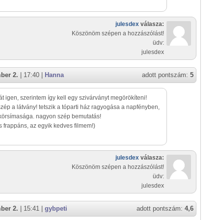
julesdex
válasza:
Köszönöm szépen a hozzászólást!
üdv:
julesdex
ber 2.
| 17:40 |
Hanna
adott pontszám:
5
át igen, szerintem így kell egy szivárványt megörökíteni!
ép a látvány! tetszik a tóparti ház ragyogása a napfényben,
ükörsímasága. nagyon szép bemutatás!
is frappáns, az egyik kedves filmem!)
julesdex
válasza:
Köszönöm szépen a hozzászólást!
üdv:
julesdex
ber 2.
| 15:41 |
gybpeti
adott pontszám:
4,6