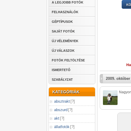
A LEGJOBB FOTÓK
KÖ
FELHASZNÁLÓK
GÉPTÍPUSOK
SAJÁT FOTÓK
ÚJ VÉLEMÉNYEK
ÚJ VÁLASZOK
FOTÓK FELTÖLTÉSE
Ha
ISMERTETŐ
2009. október
SZABÁLYZAT
KATEGÓRIÁK
Nagyon 
absztrakt
[
?
]
abszurd
[
?
]
akt
[
?
]
állatfotók
[
?
]