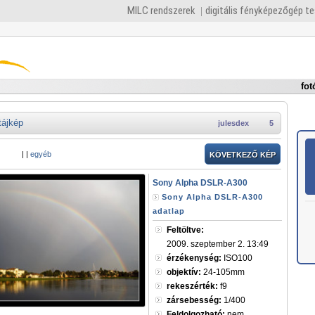
MILC rendszerek
digitális fényképezőgép t
fot
tájkép
julesdex
5
|
|
egyéb
KÖVETKEZŐ KÉP
Sony Alpha DSLR-A300
Sony Alpha DSLR-A300
adatlap
Feltöltve:
2009. szeptember 2. 13:49
érzékenység:
ISO100
objektív:
24-105mm
rekeszérték:
f9
zársebesség:
1/400
Feldolgozható:
nem