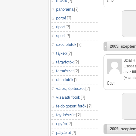
makró
[
?
]
Üdv
panoráma
[
?
]
portré
[
?
]
riport
[
?
]
sport
[
?
]
szociofotók
[
?
]
2009. szeptem
tájkép
[
?
]
Szia! H
tárgyfotók
[
?
]
Csodasz
természet
[
?
]
a víz t
(A cím 
utcaifotók
[
?
]
Üdv!
város, építészet
[
?
]
vízalatti fotók
[
?
]
feldolgozott fotók
[
?
]
így készült
[
?
]
egyéb
[
?
]
2009. szeptem
pályázat
[
?
]