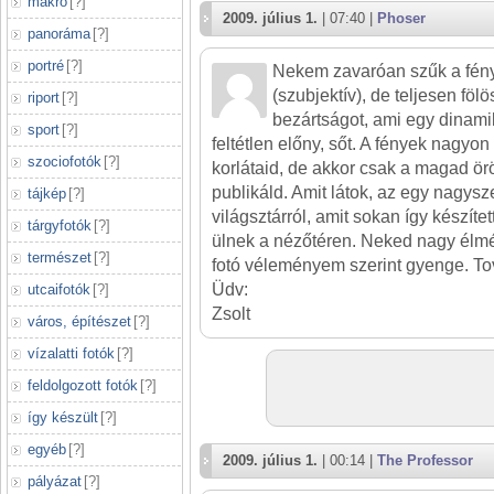
makró
[
?
]
2009. július 1.
| 07:40 |
Phoser
panoráma
[
?
]
portré
[
?
]
Nekem zavaróan szűk a fény
(szubjektív), de teljesen fölö
riport
[
?
]
bezártságot, ami egy dinami
sport
[
?
]
feltétlen előny, sőt. A fények nagyon
szociofotók
[
?
]
korlátaid, de akkor csak a magad ör
publikáld. Amit látok, az egy nagys
tájkép
[
?
]
világsztárról, amit sokan így készítet
tárgyfotók
[
?
]
ülnek a nézőtéren. Neked nagy él
természet
[
?
]
fotó véleményem szerint gyenge. To
Üdv:
utcaifotók
[
?
]
Zsolt
város, építészet
[
?
]
vízalatti fotók
[
?
]
feldolgozott fotók
[
?
]
így készült
[
?
]
egyéb
[
?
]
2009. július 1.
| 00:14 |
The Professor
pályázat
[
?
]