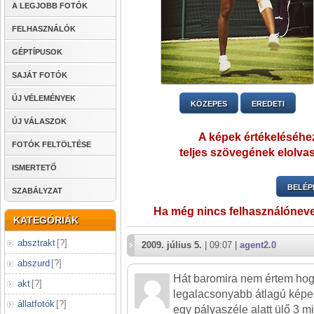
A LEGJOBB FOTÓK
FELHASZNÁLÓK
GÉPTÍPUSOK
SAJÁT FOTÓK
ÚJ VÉLEMÉNYEK
KÖZEPES
EREDETI
ÚJ VÁLASZOK
A képek értékeléséhez
FOTÓK FELTÖLTÉSE
teljes szövegének elolvas
ISMERTETŐ
BELÉP
SZABÁLYZAT
Ha még nincs felhasználónev
KATEGÓRIÁK
absztrakt
[
?
]
2009. július 5.
| 09:07 |
agent2.0
abszurd
[
?
]
Hát baromira nem értem hogy
akt
[
?
]
legalacsonyabb átlagú képe
állatfotók
[
?
]
egy pályaszéle alatt ülő 3 mi