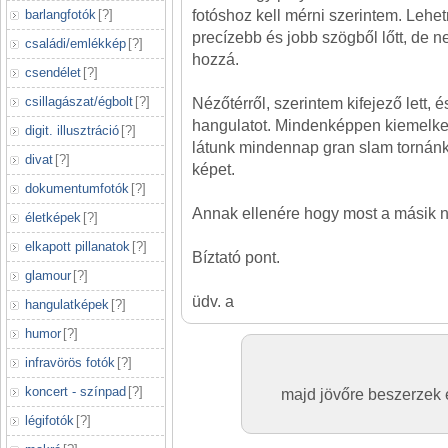
barlangfotók
[
?
]
fotóshoz kell mérni szerintem. Lehet
precízebb és jobb szögből lőtt, de ne
családi/emlékkép
[
?
]
hozzá.
csendélet
[
?
]
csillagászat/égbolt
[
?
]
Nézőtérről, szerintem kifejező lett, 
hangulatot. Mindenképpen kiemelke
digit. illusztráció
[
?
]
látunk mindennap gran slam tornánk 
divat
[
?
]
képet.
dokumentumfotók
[
?
]
Annak ellenére hogy most a másik ny
életképek
[
?
]
elkapott pillanatok
[
?
]
Bíztató pont.
glamour
[
?
]
üdv. a
hangulatképek
[
?
]
humor
[
?
]
infravörös fotók
[
?
]
koncert - színpad
[
?
]
majd jövőre beszerzek e
légifotók
[
?
]