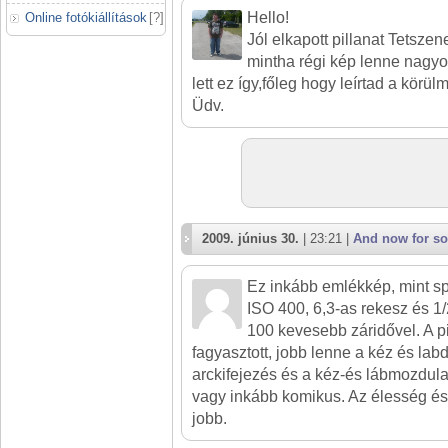
Hello!
Online fotókiállítások
[
?
]
Jól elkapott pillanat Tetsze
mintha régi kép lenne nagyo
lett ez így,főleg hogy leírtad a körül
Üdv.
2009. június 30.
| 23:21 |
And now for s
completely different
Ez inkább emlékkép, mint sp
ISO 400, 6,3-as rekesz és 1
100 kevesebb záridővel. A p
fagyasztott, jobb lenne a kéz és la
arckifejezés és a kéz-és lábmozdula
vagy inkább komikus. Az élesség és
jobb.