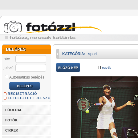
BELÉPÉS
sport
KATEGÓRIA:
név
jelszó
|
|
egyéb
ELŐZŐ KÉP
Automatikus belépés
REGISZTRÁCIÓ
ELFELEJTETT JELSZÓ
FŐOLDAL
FOTÓK
CIKKEK