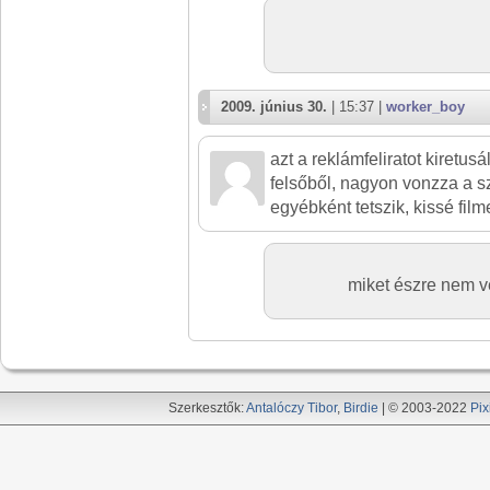
2009. június 30.
| 15:37 |
worker_boy
azt a reklámfeliratot kiretus
felsőből, nagyon vonzza a s
egyébként tetszik, kissé film
miket észre nem ve
Szerkesztők:
Antalóczy Tibor
,
Birdie
| © 2003-2022
Pix