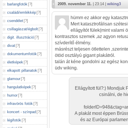
2009. november 11.
| 23:14 |
wiking3
barlangfotók
[
?
]
családi/emlékkép
[
?
]
hümm ez akkor egy katasztr
csendélet
[
?
]
Mert katasztrofálisan szétesi
csillagászat/égbolt
[
?
]
ellágyítót fülek(mint valami 
kontrasztos szemek ,az agyon retusá
digit. illusztráció
[
?
]
szívderítő élmény.
divat
[
?
]
másrészt teljesen ötlettelen ,szerint
dokumentumfotók
[
?
]
ötöd osztályú gigant plakátról.
talán át kéne gondolni az egész konc
életképek
[
?
]
üdv wiking.
elkapott pillanatok
[
?
]
glamour
[
?
]
hangulatképek
[
?
]
Ellágyított fül?:) Mondjuk 
csinálni, de h
humor
[
?
]
infravörös fotók
[
?
]
folderID=948&ctag=ar
koncert - színpad
[
?
]
A plakát most éppen Brüs
és az Európai parlamen
légifotók
[
?
]