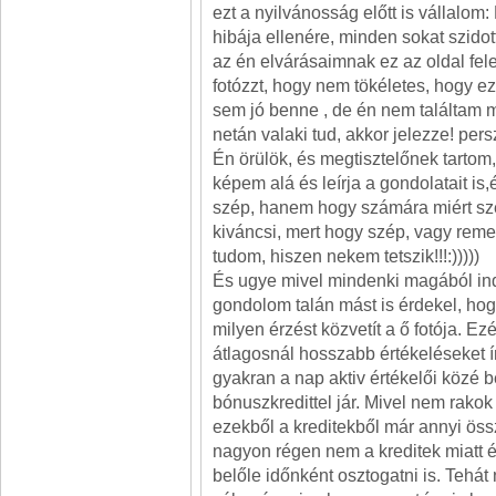
ezt a nyilvánosság előtt is vállalom
hibája ellenére, minden sokat szidot
az én elvárásaimnak ez az oldal fele
fotózzt, hogy nem tökéletes, hogy e
sem jó benne , de én nem találtam m
netán valaki tud, akkor jelezze! pers
Én örülök, és megtisztelőnek tartom,
képem alá és leírja a gondolatait i
szép, hanem hogy számára miért sz
kiváncsi, mert hogy szép, vagy reme
tudom, hiszen nekem tetszik!!!:)))))
És ugye mivel mindenki magából indu
gondolom talán mást is érdekel, h
milyen érzést közvetít a ő fotója. Ez
átlagosnál hosszabb értékeléseket ír
gyakran a nap aktiv értékelői közé b
bónuszkredittel jár. Mivel nem rakok 
ezekből a kreditekből már annyi öss
nagyon régen nem a kreditek miatt é
belőle időnként osztogatni is. Tehá