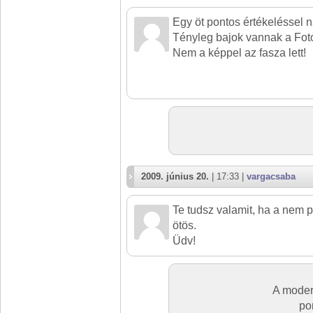
Egy öt pontos értékeléssel n
Tényleg bajok vannak a Fot
Nem a képpel az fasza lett!
2009. június 20.
| 17:33 |
vargacsaba
Te tudsz valamit, ha a nem 
ötös.
Üdv!
A moder
po