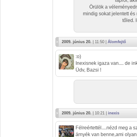
lapról, aki
Örülök a véleményedn
mindig sokat jelentett é
tőled.
2009. június 20.
| 11:50 |
Álomfejtő
:o)
Inexisnek igaza van.... de in
Üdv, Bazsi !
2009. június 20.
| 10:21 |
inexis
Félreértettél....nézd meg a 
árnyék van benne,ami olyan