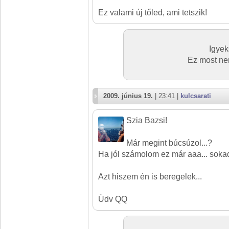
Ez valami új tőled, ami tetszik!
Igyek
Ez most ne
2009. június 19.
| 23:41 |
kulcsarati
Szia Bazsi!
Már megint búcsúzol...?
Ha jól számolom ez már aaa... sokadik
Azt hiszem én is beregelek...
Üdv QQ