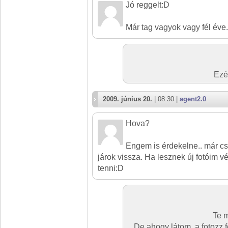
Jó reggelt:D
Már tag vagyok vagy fél éve.
Ezér
2009. június 20.
| 08:30 |
agent2.0
Hova?
Engem is érdekelne.. már c
járok vissza. Ha lesznek új fotóim 
tenni:D
Te m
De ahogy látom, a fotozz 