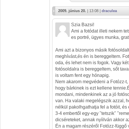
2009. június 20.
| 13:08 |
draculea
Szia Bazsi!
Ami a fotódat illeti nekem te
es portré, ügyes munka, grat
Ami azt a bizonyos másik fotósoldalt 
meghívást,és én is bereggeltem. Fot
oda, és lehet nem is fogok. Vagy ké
fotósoldalra is bereggeltem, sőt tav
is voltam fent egy hónapig.
Nem akarom megvédeni a Fotózz-t, 
hogy bárkinek is ezt kellene tennie
mondani, mindenkinek az a jó fotóso
van. Ha valaki megelégszik azzal, h
nélkül pakolhgathatja fel a fotóit, és
3-4 embertől egy-egy "tetszik" "rem
dicséreteket, annak nyíilván akkor a
Én a magam részéről Fotózz-függő 