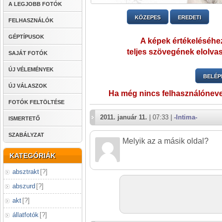
A LEGJOBB FOTÓK
KÖZEPES
EREDETI
FELHASZNÁLÓK
GÉPTÍPUSOK
A képek értékeléséhez
teljes szövegének elolvas
SAJÁT FOTÓK
ÚJ VÉLEMÉNYEK
BELÉP
ÚJ VÁLASZOK
Ha még nincs felhasználónev
FOTÓK FELTÖLTÉSE
2011. január 11.
| 07:33 |
-Intima-
ISMERTETŐ
SZABÁLYZAT
Melyik az a másik oldal?
KATEGÓRIÁK
absztrakt
[
?
]
abszurd
[
?
]
akt
[
?
]
állatfotók
[
?
]