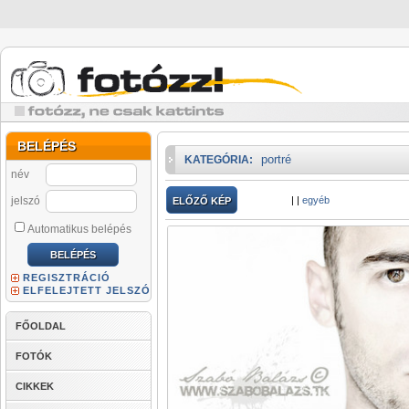
BELÉPÉS
portré
KATEGÓRIA:
név
jelszó
|
|
egyéb
ELŐZŐ KÉP
Automatikus belépés
REGISZTRÁCIÓ
ELFELEJTETT JELSZÓ
FŐOLDAL
FOTÓK
CIKKEK