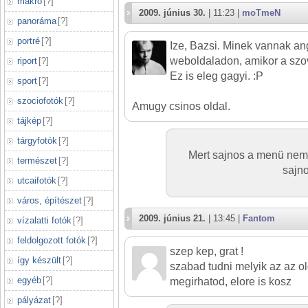
makró
[
?
]
2009. június 30.
| 11:23 |
moTmeN
panoráma
[
?
]
portré
[
?
]
Ize, Bazsi. Minek vannak a
weboldaladon, amikor a sz
riport
[
?
]
Ez is eleg gagyi. :P
sport
[
?
]
szociofotók
[
?
]
Amugy csinos oldal.
tájkép
[
?
]
tárgyfotók
[
?
]
Mert sajnos a menü nem 
természet
[
?
]
sajno
utcaifotók
[
?
]
város, építészet
[
?
]
2009. június 21.
| 13:45 |
Fantom
vízalatti fotók
[
?
]
feldolgozott fotók
[
?
]
szep kep, grat !
így készült
[
?
]
szabad tudni melyik az az o
egyéb
[
?
]
megirhatod, elore is kosz
pályázat
[
?
]