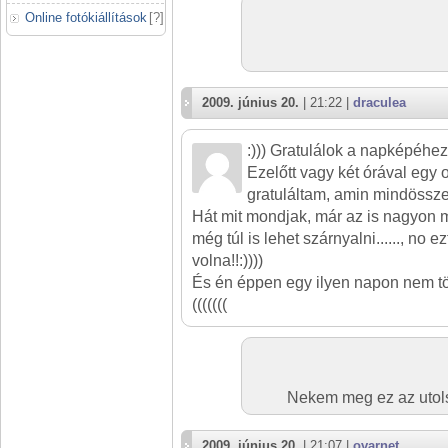
Online fotókiállítások
[
?
]
2009. június 20.
| 21:22 |
draculea
:))) Gratulálok a napképéhez
Ezelőtt vagy két órával egy 
gratuláltam, amin mindössze
Hát mit mondjak, már az is nagyon 
még túl is lehet szárnyalni......, no
volna!!:))))
És én éppen egy ilyen napon nem töltö
(((((((
Nekem meg ez az utolsó
2009. június 20.
| 21:07 |
ovarnet