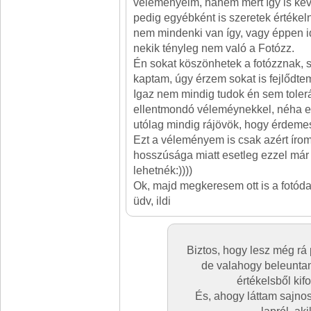
véleményeim, hanem mert így is kev
pedig egyébként is szeretek értékeln
nem mindenki van így, vagy éppen id
nekik tényleg nem való a Fotózz.
Én sokat köszönhetek a fotózznak, 
kaptam, úgy érzem sokat is fejlődtem
Igaz nem mindig tudok én sem toler
ellentmondó véleméynekkel, néha e
utólag mindig rájövök, hogy érdeme
Ezt a véleményem is csak azért írom
hosszúsága miatt esetleg ezzel már 
lehetnék:))))
Ok, majd megkeresem ott is a fotódat
üdv, ildi
Biztos, hogy lesz még rá p
de valahogy beleuntam
értékelsből kif
És, ahogy láttam sajnos