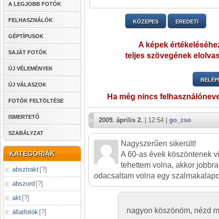
A LEGJOBB FOTÓK
FELHASZNÁLÓK
KÖZEPES
EREDETI
GÉPTÍPUSOK
A képek értékeléséhez
SAJÁT FOTÓK
teljes szövegének elolvas
ÚJ VÉLEMÉNYEK
BELÉP
ÚJ VÁLASZOK
Ha még nincs felhasználónev
FOTÓK FELTÖLTÉSE
ISMERTETŐ
2009. április 2.
| 12:54 |
go_zso
SZABÁLYZAT
Nagyszerűen sikerült!
KATEGÓRIÁK
A 60-as évek köszöntenek vi
tehettem volna, akkor jobbr
absztrakt
[
?
]
odacsaltam volna egy szalmakalapos 
abszurd
[
?
]
akt
[
?
]
nagyon köszönöm, nézd meg
állatfotók
[
?
]