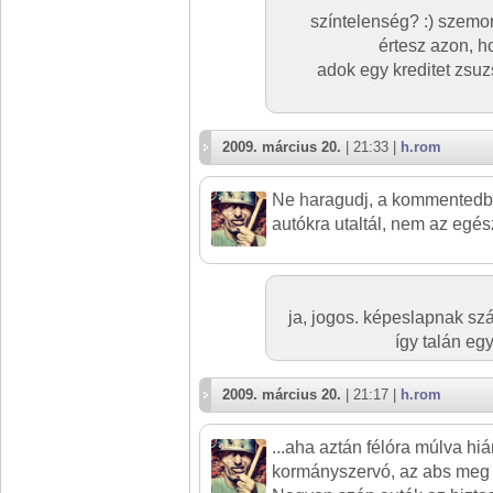
színtelenség? :) szemo
értesz azon, h
adok egy kreditet zsuzs
2009. március 20.
| 21:33 |
h.rom
Ne haragudj, a kommentedbe
autókra utaltál, nem az egész
ja, jogos. képeslapnak szá
így talán eg
2009. március 20.
| 21:17 |
h.rom
...aha aztán félóra múlva hi
kormányszervó, az abs meg a