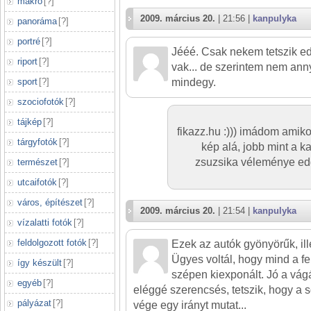
makró
[
?
]
2009. március 20.
| 21:56 |
kanpulyka
panoráma
[
?
]
portré
[
?
]
Jééé. Csak nekem tetszik ed
riport
[
?
]
vak... de szerintem nem anny
sport
[
?
]
mindegy.
szociofotók
[
?
]
tájkép
[
?
]
fikazz.hu :))) imádom amik
tárgyfotók
[
?
]
kép alá, jobb mint a k
zsuzsika véleménye edd
természet
[
?
]
utcaifotók
[
?
]
város, építészet
[
?
]
2009. március 20.
| 21:54 |
kanpulyka
vízalatti fotók
[
?
]
feldolgozott fotók
[
?
]
Ezek az autók gyönyörűk, i
Ügyes voltál, hogy mind a fe
így készült
[
?
]
szépen kiexponált. Jó a vág
egyéb
[
?
]
eléggé szerencsés, tetszik, hogy a s
pályázat
[
?
]
vége egy irányt mutat...