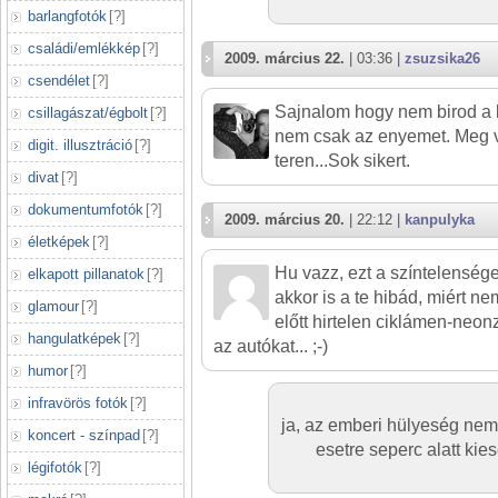
barlangfotók
[
?
]
családi/emlékkép
[
?
]
2009. március 22.
| 03:36 |
zsuzsika26
csendélet
[
?
]
Sajnalom hogy nem birod a kr
csillagászat/égbolt
[
?
]
nem csak az enyemet. Meg v
digit. illusztráció
[
?
]
teren...Sok sikert.
divat
[
?
]
dokumentumfotók
[
?
]
2009. március 20.
| 22:12 |
kanpulyka
életképek
[
?
]
Hu vazz, ezt a színtelensége
elkapott pillanatok
[
?
]
akkor is a te hibád, miért n
glamour
[
?
]
előtt hirtelen ciklámen-neon
hangulatképek
[
?
]
az autókat... ;-)
humor
[
?
]
infravörös fotók
[
?
]
ja, az emberi hülyeség nem
koncert - színpad
[
?
]
esetre seperc alatt kies
légifotók
[
?
]