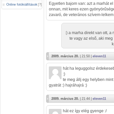
Egyetlen bajom van: azt a marhát el k
Online fotókiállítások
[
?
]
onnan, mit keres ezen gyönyörűségek
zavaró, de veterános szívem-lelkem
:) a marha direkt van ott, 
te vagy az első, aki meg 
k
2009. március 20.
| 21:50 |
eleven11
hát ha leguggolsz érdekese
:)
te meg állj egy helyben mint
gyatrát :) hajráhajrá :)
2009. március 20.
| 21:44 |
eleven11
hát ez így elég gyenge :/