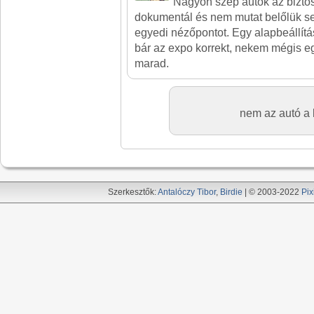
Nagyon szép autók az bizto
dokumentál és nem mutat belőlük s
egyedi nézőpontot. Egy alapbeállítás
bár az expo korrekt, nekem mégis egy 
marad.
nem az autó a 
Szerkesztők:
Antalóczy Tibor
,
Birdie
| © 2003-2022
Pix