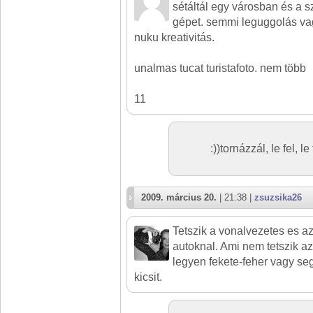
sétáltál egy városban és a 
gépet. semmi leguggolás va
nuku kreativitás.
unalmas tucat turistafoto. nem több
11
:))tornázzál, le fel, le
2009. március 20.
| 21:38 |
zsuzsika26
Tetszik a vonalvezetes es a
autoknal. Ami nem tetszik a
legyen fekete-feher vagy se
kicsit.