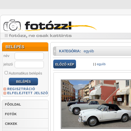
BELÉPÉS
egyéb
KATEGÓRIA:
név
jelszó
|
|
egyéb
ELŐZŐ KÉP
Automatikus belépés
REGISZTRÁCIÓ
ELFELEJTETT JELSZÓ
FŐOLDAL
FOTÓK
CIKKEK