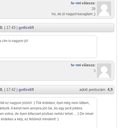
fa~nni
válasza:
:)))
hú, de jó nagyot kacagtam ;)
0.
| 17:43 |
gothix69
 a cím is nagyon jó!
fa~nni
válasza:
:)
0.
| 17:42 |
gothix69
adott pontszám:
4,9
)))Hát ez nagyon jóóóó! :) Tök érdekes, ilyet még nem láttam,
etszik. A keret nem annyira jön be, és egy picit jobbra
m volna, de ilyen kifacsart pózban nehéz lehet.... :) De mivel
érdekes a kép, ez felülmúl mindent! :)