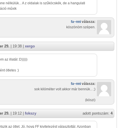
nne nélkülük... A z oldalak is szűköcskék, de a hangulati
áció műxik
fa~nni
válasza:
köszönöm szépen.
r 29.
| 19:38 |
xergo
m az illatát :D)))))
nt ötletes :)
fa~nni
válasza:
sok kilóméter volt akkor már bennük... ;)
(köszi)
r 29.
| 19:12 |
fokszy
adott pontszám:
4
etszik az ötlet. Jó, hoyg FF kivitelezést választottál. Azonban