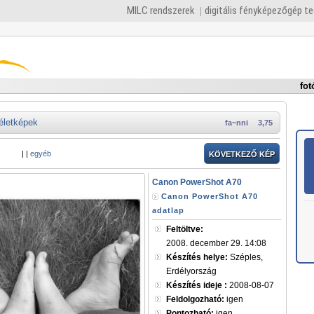
MILC rendszerek
digitális fényképezőgép t
fot
életképek
fa~nni
3,75
|
|
egyéb
KÖVETKEZŐ KÉP
Canon PowerShot A70
Canon PowerShot A70
adatlap
Feltöltve:
2008. december 29. 14:08
Készítés helye:
Széples,
Erdélyország
Készítés ideje :
2008-08-07
Feldolgozható:
igen
Pontozható:
igen