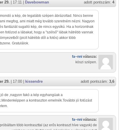
r 29.
| 17:11 |
Davebowman
adott pontszám:
4
mondó a kép, de legalább szépen ábrázoltad. Nincs benne
ami megfog, ami miatt még tovább szeretném nézni. Nagyon
 és fantáziát sugalló kép, de nincs egysíkú. Ha a horizontnak
en fotózod a lábakat, hogy a "szélső" lábak hátrébb vannak
környezetből (picit hátrébb dől a fotós) akkor több
tszene. Gratulálok.
fa~nni
válasza:
köszi szépen.
r 29.
| 17:00 |
kissendre
adott pontszám:
3,6
t jó de ,nagyon fakó a kép egyhangúak a
.Mindenképpen a kontraszton emelnék.További jó fotózást
etem.
fa~nni
válasza:
próbáltam több kontraszttal (az erős kontraszt híve vagyok) de