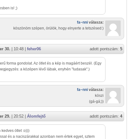
ben is! ;)
fa~nni
válasza:
köszönöm szépen, örülök, hogy elnyerte a tetszésed:)
r 30.
| 10:48 |
feher06
adott pontszám:
5
rű forma gondolat. Az ötlet és a kép is magáért beszél. (Egy
 megjegyzés: a középen lévő lábak, enyhén "ludasak".)
fa~nni
válasza:
köszi
(gá-gá;))
r 29.
| 20:52 |
Álomfejtő
adott pontszám:
4
kedves ötlet :o)))
ssal és a naciszárakkal azonban nem értek egyet, sztem