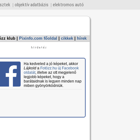
esztek
objektív adatbázis
elektromos autó
ózz klub
|
Pixinfo.com főoldal
|
cikkek
|
hírek
Ha kedveled a jó képeket, akkor
Lájkold
a
Fotózz.hu új Facebook
oldalát
, illetve az ott megjelenő
legjobb képeket, hogy a
barátaidnak is legyen minden nap
miben gyönyörködniük.