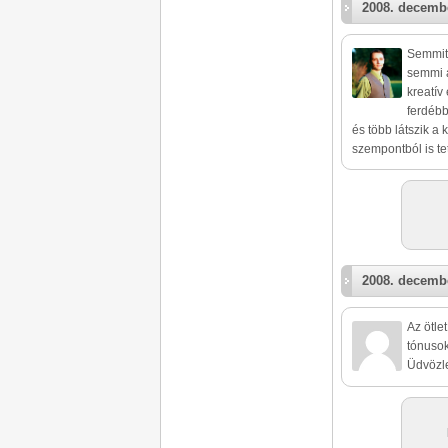
2008. decembe
Semmit
semmi 
kreatív
ferdébb
és több látszik a 
szempontból is te
2008. decembe
Az ötle
tónusok
Üdvözl