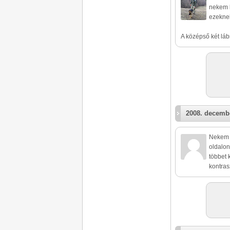
nekem k
ezekne
A középső két lábn
2008. decembe
Nekem i
oldalon
többet 
kontras