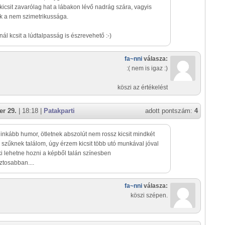
icsit zavarólag hat a lábakon lévő nadrág szára, vagyis
k a nem szimetrikussága.
ál kcsit a lúdtalpasság is észrevehető :-)
fa~nni
válasza:
:( nem is igaz :)
köszi az értékelést
r 29.
| 18:18 |
Patakparti
adott pontszám:
4
nkább humor, ötletnek abszolút nem rossz kicsit mindkét
 szűknek találom, úgy érzem kicsit több utó munkával jóval
ki lehetne hozni a képből talán színesben
ztosabban....
fa~nni
válasza:
köszi szépen.