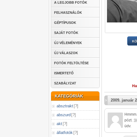
A LEGJOBB FOTÓK
FELHASZNÁLÓK
GÉPTÍPUSOK
SAJÁT FOTÓK
KÖ
ÚJ VÉLEMÉNYEK
ÚJ VÁLASZOK
FOTÓK FELTÖLTÉSE
ISMERTETŐ
SZABÁLYZAT
Ha
KATEGÓRIÁK
2009. január 2
absztrakt
[
?
]
Hmmm...
abszurd
[
?
]
pózt. :))
akt
[
?
]
üdv.
állatfotók
[
?
]