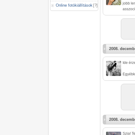
jobb le
Online fotókiállítások
[
?
]
asszoci
2008. decembe
Ide érze
Egyébké
2008. decembe
Szia! T