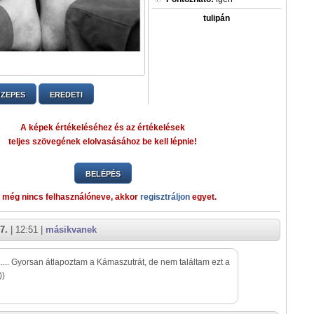
tulipán
ZEPES
EREDETI
A képek értékeléséhez és az értékelések
teljes szövegének elolvasásához be kell lépnie!
BELÉPÉS
 még nincs felhasználóneve, akkor
regisztráljon
egyet.
7.
| 12:51 |
másikvanek
.. Gyorsan átlapoztam a Kámaszutrát, de nem találtam ezt a
))