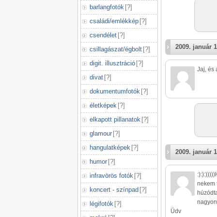
barlangfotók
[
?
]
családi/emlékkép
[
?
]
csendélet
[
?
]
2009. január 1
csillagászat/égbolt
[
?
]
digit. illusztráció
[
?
]
Jaj, és
divat
[
?
]
dokumentumfotók
[
?
]
életképek
[
?
]
elkapott pillanatok
[
?
]
glamour
[
?
]
hangulatképek
[
?
]
2009. január 1
humor
[
?
]
:):):))
infravörös fotók
[
?
]
nekem t
koncert - színpad
[
?
]
húzódta
nagyon 
légifotók
[
?
]
Üdv