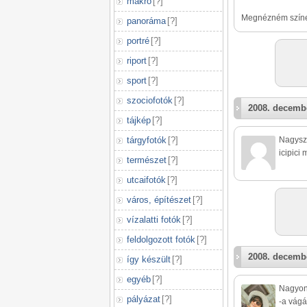
makró
[
?
]
Megnézném színes
panoráma
[
?
]
portré
[
?
]
riport
[
?
]
sport
[
?
]
szociofotók
[
?
]
2008. decembe
tájkép
[
?
]
tárgyfotók
[
?
]
Nagysze
icipici
természet
[
?
]
utcaifotók
[
?
]
város, építészet
[
?
]
vízalatti fotók
[
?
]
feldolgozott fotók
[
?
]
2008. decembe
így készült
[
?
]
egyéb
[
?
]
Nagyon 
pályázat
[
?
]
-a vágá