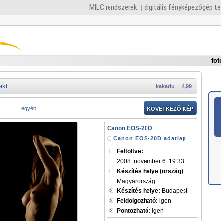
MILC rendszerek
digitális fényképezőgép t
fot
akt
kakadu
4,99
|
|
egyéb
KÖVETKEZŐ KÉP
Canon EOS-20D
Canon EOS-20D adatlap
Feltöltve:
2008. november 6. 19:33
Készítés helye (ország):
Magyarország
Készítés helye:
Budapest
Feldolgozható:
igen
Pontozható:
igen