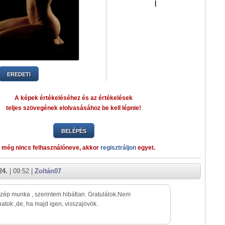
|
EREDETI
A képek értékeléséhez és az értékelések
teljes szövegének elolvasásához be kell lépnie!
BELÉPÉS
 még nincs felhasználóneve, akkor
regisztráljon
egyet.
24.
| 09:52 |
Zoltán07
Szép munka , szerintem hibátlan. Gratulálok.Nem
atok ,de, ha majd igen, visszajövök.