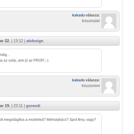
kakadu
válasza:
Köszönjük!
er 22.
| 13:12 |
atidesign
dig...
p az szép, ami jó az PROFI ;-)
kakadu
válasza:
Köszönöm!
er 19.
| 23:11 |
gorendi
lt megvilágítva a modelled? Méhsejtrács? Spot fény, vagy?