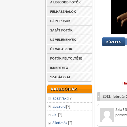
A LEGJOBB FOTÓK
FELHASZNÁLÓK
GÉPTÍPUSOK
SAJÁT FOTÓK
ÚJ VÉLEMÉNYEK
KÖZEPES
ÚJ VÁLASZOK
FOTÓK FELTÖLTÉSE
ISMERTETŐ
SZABÁLYZAT
Ha
KATEGÓRIÁK
2011. február 
absztrakt
[
?
]
abszurd
[
?
]
Szia ! 
akt
[
?
]
pontozh
állatfotók
[
?
]