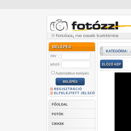
BELÉPÉS
KATEGÓRIA:
név
jelszó
ELŐZŐ KÉP
Automatikus belépés
REGISZTRÁCIÓ
ELFELEJTETT JELSZÓ
FŐOLDAL
FOTÓK
CIKKEK