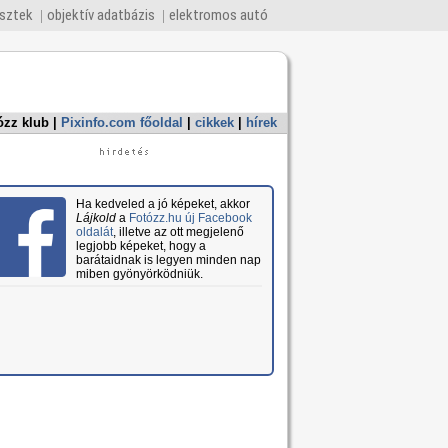
esztek
objektív adatbázis
elektromos autó
ózz klub
|
Pixinfo.com főoldal
|
cikkek
|
hírek
Ha kedveled a jó képeket, akkor
Lájkold
a
Fotózz.hu új Facebook
oldalát
, illetve az ott megjelenő
legjobb képeket, hogy a
barátaidnak is legyen minden nap
miben gyönyörködniük.