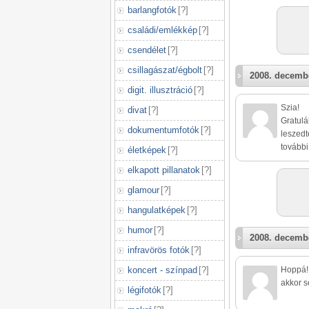
barlangfotók
[
?
]
családi/emlékkép
[
?
]
csendélet
[
?
]
csillagászat/égbolt
[
?
]
2008. decembe
digit. illusztráció
[
?
]
Szia!
divat
[
?
]
Gratulá
dokumentumfotók
[
?
]
leszedt
további
életképek
[
?
]
elkapott pillanatok
[
?
]
glamour
[
?
]
hangulatképek
[
?
]
humor
[
?
]
2008. decembe
infravörös fotók
[
?
]
koncert - színpad
[
?
]
Hoppá! 
akkor se
légifotók
[
?
]