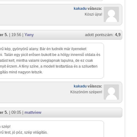
kakadu
válasza:
Köszi újra!
r 5.
| 19:56 |
Yany
adott pontszám:
4,9
ű kép, gyönyörű alany. Bár én tudnék már ilyeneket
ni. Talán egy picit erősen bukott be a hölgy innenső oldala és
atást kelt, mintha valami üveglapnak lapulna, de ez csak
yit érzem. A fény színe, a modell testtartása és a sziluetten
gítás mind nagyon tetszik.
kakadu
válasza:
Köszönöm szépen!
r 5.
| 09:05 |
mattview
 szép!
ű test, jó póz, szép világítás.