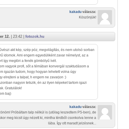
kakadu
válasza:
Köszönjük!
er 12.
| 23:42 |
fotozok.hu
űvészi akt kép, szép póz, megvilágítás, és nem utolsó sorban
ű idomok. Ami engem egyedüliként zavar némelyst, az a
ert így megtöri a fenék gömbölyű ívét.
em vagyok profi, sőt a témában konvergál szaktudásom a
em igazán tudom, hogy hogyan lehetett volna úgy
y elrejteni a talpat, h engem ne zavarjon :)
onban nagyon tetszik, én az ilyen képeket tartom igazi
ak. Gratulálok!
nem baj)
kakadu
válasza:
önöm! Próbáltam talp nélkül is (utólag leszedtem PS-ben), de
kkor meg kicsit úgy nézett ki, mintha térdből csonkolva lenne a
lába. Így ott maradt jelzésnek...