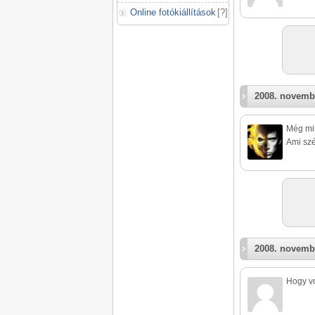
Online fotókiállítások
[
?
]
2008. novemb
Még min
Ami szé
2008. novemb
Hogy vo