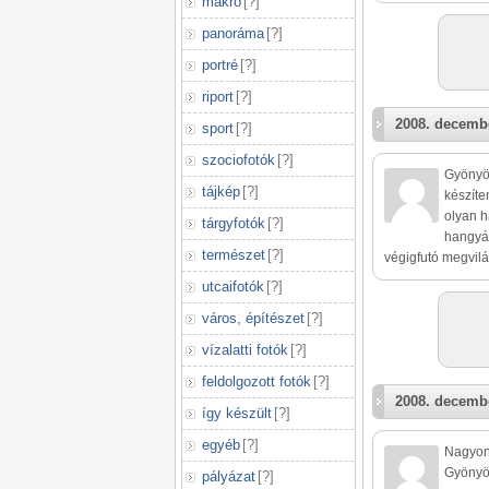
makró
[
?
]
panoráma
[
?
]
portré
[
?
]
riport
[
?
]
2008. decembe
sport
[
?
]
szociofotók
[
?
]
Gyönyör
tájkép
[
?
]
készíte
olyan h
tárgyfotók
[
?
]
hangyán
természet
[
?
]
végigfutó megvilá
utcaifotók
[
?
]
város, építészet
[
?
]
vízalatti fotók
[
?
]
feldolgozott fotók
[
?
]
2008. decembe
így készült
[
?
]
egyéb
[
?
]
Nagyon
Gyönyör
pályázat
[
?
]