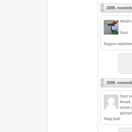
2008. novembe
PROFI 
Szia!
Nagyon sejtelmes
2008. novemb
Szia! V
fények.
annyit,
gyönyö
Nagy grat!