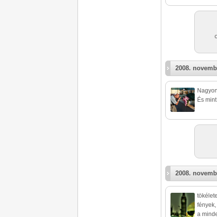
2008. novemb
Nagyon
És mint
2008. novemb
tökélet
fények,
a minde