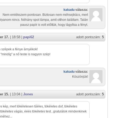
kakadu
válasza:
Nem emlékszem pontosan. Biztosan nem méhsejtrács, mert
olyanom nincs. Néhány spot lámpa, amit otthon találtam. Talán
pausz papír is volt előttük, hogy lágyítsa a fényt.
er 17.
| 18:58 |
papi62
adott pontszám:
5
 szépek a fénye árnyékok!
 "mindíg" a nő teste is nagyon szép!
kakadu
válasza:
Köszönjük!
er 15.
| 13:04 |
Jones
adott pontszám:
5
es kép, mert tökéletesen tűéles, tökéletes dof, tökéletes
 tökéletes vágás, ééés tökéletes test...gratulálok mindenkinek
néhez...