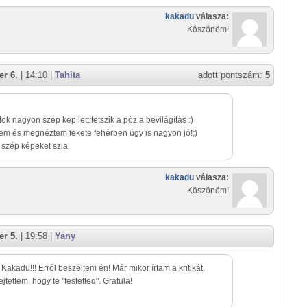
kakadu
válasza:
Köszönöm!
r 6.
| 14:10 |
Tahita
adott pontszám:
5
lok nagyon szép kép lett!tetszik a póz a bevilágítás :)
em és megnéztem fekete fehérben úgy is nagyon jó!;)
 szép képeket szia
kakadu
válasza:
Köszönöm!
r 5.
| 19:58 |
Yany
Kakadu!!! Erről beszéltem én! Már mikor írtam a kritikát,
jtettem, hogy te "festetted". Gratula!