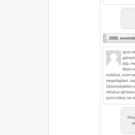
2008. novemb
Igazi m
gyönyör
talp, m
Mivel n
nullához, ezért n
megvilágítani, vag
Összességében az
művészi akt fotón
(pont nélkül, ha 
Kösz
a