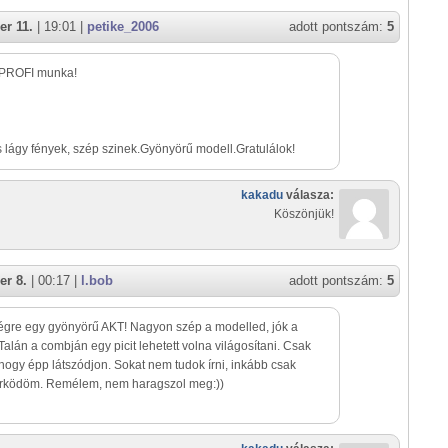
r 11.
| 19:01 |
petike_2006
adott pontszám:
5
PROFI munka!
 lágy fények, szép szinek.Gyönyörű modell.Gratulálok!
kakadu
válasza:
Köszönjük!
er 8.
| 00:17 |
l.bob
adott pontszám:
5
égre egy gyönyörű AKT! Nagyon szép a modelled, jók a
Talán a combján egy picit lehetett volna világosítani. Csak
 hogy épp látszódjon. Sokat nem tudok írni, inkább csak
rködöm. Remélem, nem haragszol meg:))