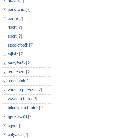
makró
[
?
]
panoráma
[
?
]
portré
[
?
]
riport
[
?
]
sport
[
?
]
szociofotók
[
?
]
tájkép
[
?
]
tárgyfotók
[
?
]
természet
[
?
]
utcaifotók
[
?
]
város, építészet
[
?
]
vízalatti fotók
[
?
]
feldolgozott fotók
[
?
]
így készült
[
?
]
egyéb
[
?
]
pályázat
[
?
]