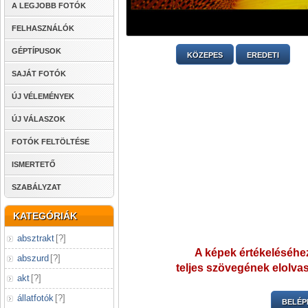
A LEGJOBB FOTÓK
FELHASZNÁLÓK
GÉPTÍPUSOK
KÖZEPES
EREDETI
SAJÁT FOTÓK
ÚJ VÉLEMÉNYEK
ÚJ VÁLASZOK
FOTÓK FELTÖLTÉSE
ISMERTETŐ
SZABÁLYZAT
KATEGÓRIÁK
absztrakt
[
?
]
A képek értékeléséhez
abszurd
[
?
]
teljes szövegének elolvas
akt
[
?
]
állatfotók
[
?
]
BELÉP