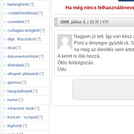
barlangfotók
[
?
]
Ha még nincs felhasználónev
családi/emlékkép
[
?
]
csendélet
[
?
]
2008. július 3.
| 18:35 |
V.F.
csillagászat/égbolt
[
?
]
Nagyon jó lett. Így van kész 
digit. illusztráció
[
?
]
Pont a lényegre gyúrtál rá. S
divat
[
?
]
na meg az élesítés sem ártot
A keret is illik hozzá.
dokumentumfotók
[
?
]
Ötös feldolgozás.
életképek
[
?
]
Üdv.
elkapott pillanatok
[
?
]
glamour
[
?
]
hangulatképek
[
?
]
humor
[
?
]
infravörös fotók
[
?
]
koncert - színpad
[
?
]
légifotók
[
?
]