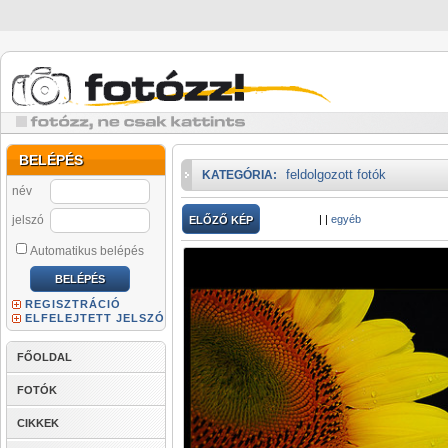
BELÉPÉS
feldolgozott fotók
KATEGÓRIA:
név
jelszó
|
|
egyéb
ELŐZŐ KÉP
Automatikus belépés
REGISZTRÁCIÓ
ELFELEJTETT JELSZÓ
FŐOLDAL
FOTÓK
CIKKEK