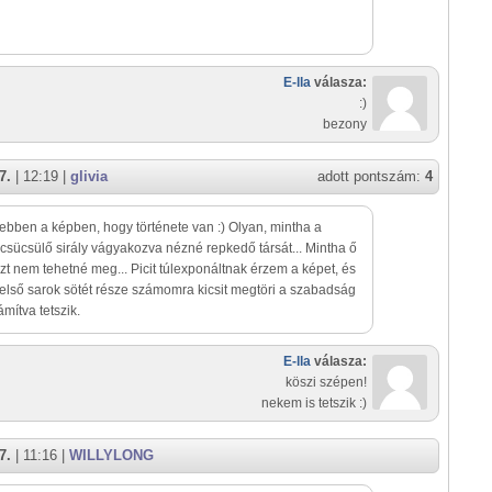
E-lla
válasza:
:)
bezony
7.
| 12:19 |
glivia
adott pontszám:
4
 ebben a képben, hogy története van :) Olyan, mintha a
 csücsülő sirály vágyakozva nézné repkedő társát... Mintha ő
t nem tehetné meg... Picit túlexponáltnak érzem a képet, és
felső sarok sötét része számomra kicsit megtöri a szabadság
zámítva tetszik.
E-lla
válasza:
köszi szépen!
nekem is tetszik :)
7.
| 11:16 |
WILLYLONG