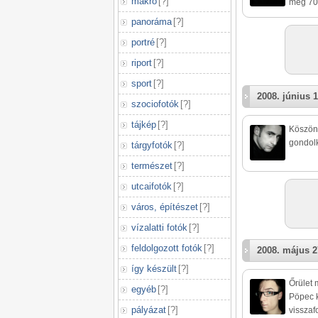
makró
[
?
]
meg 70
panoráma
[
?
]
portré
[
?
]
riport
[
?
]
sport
[
?
]
2008. június 1
szociofotók
[
?
]
tájkép
[
?
]
Köszönö
gondol
tárgyfotók
[
?
]
természet
[
?
]
utcaifotók
[
?
]
város, építészet
[
?
]
vízalatti fotók
[
?
]
feldolgozott fotók
[
?
]
2008. május 2
így készült
[
?
]
Őrület m
egyéb
[
?
]
Pöpec 
pályázat
[
?
]
visszaf