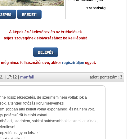
szabadság
ZEPES
EREDETI
A képek értékeléséhez és az értékelések
teljes szövegének elolvasásához be kell lépnie!
BELÉPÉS
 még nincs felhasználóneve, akkor
regisztráljon
egyet.
2.
| 17:12 |
manfaii
adott pontszám:
3
ne rossz elképzelés, de szerintem nem voltak jók a
ások, a tengeri fotózás körülményeihez!
em, jobban alul kellett volna exponálnod, és ha nem volt,
 polárszűrőt is elbírt volna!
óbálod, szerintem, sokkal hatásosabbak lesznek a színek,
lenítése!
épzelés nagyon tetszik!
ábbi sok sikert!