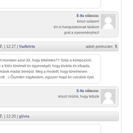
E-lla
válasza:
köszi szépen!
én is hangulatosnak találom
grat a nyereményhez!
7.
| 12:27 |
Vadkörte
adott pontszám:
5
et mondani azon túl, hogy tökéletes?? Szép a kompozíció,
i a fotós türelmét és ügyességét, hogy kivárta és elkapta,
másik madár berepül. Meg a modellt, hogy türelmesen
ott. :-) Őszintén irígykedem, egyszer majd én csinálok ilyet.
E-lla
válasza:
köszi! örülök, hogy tetszik
7.
| 12:20 |
glivia