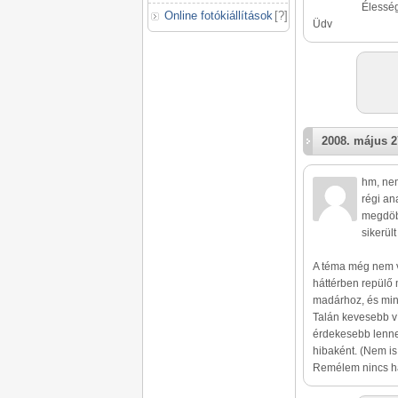
Élesség
Online fotókiállítások
[
?
]
Üdv
2008. május 2
hm, nem
régi an
megdöbb
sikerült
A téma még nem v
háttérben repülő 
madárhoz, és min
Talán kevesebb ví
érdekesebb lenne
hibaként. (Nem is
Remélem nincs h