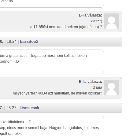
-300-as
E-lla
válasza:
klasz :)
a 17-85öst nem adod nekem (ajándékba) ?
0.
| 18:24 |
bazsitoo2
m a gratulációt ... legalább most nem kell az obikon
kodnom...:D
E-lla
válasza:
:) jaja
milyet nyertél? 40D-t azt hallottam, de milyen obikkal?
7.
| 23:27 |
kiscsicsak
iket kitalálnak... :D
kép, nincs ennek semmi baja! Nagyon hangulatos, kellemes
ogott színekkel.