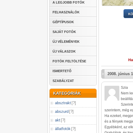
A LEGJOBB FOTÓK
FELHASZNÁLÓK
KÖ
GÉPTÍPUSOK
SAJÁT FOTÓK
ÚJ VÉLEMÉNYEK
ÚJ VÁLASZOK
Ha
FOTÓK FELTÖLTÉSE
ISMERTETŐ
2008. június 1
SZABÁLYZAT
Szia
KATEGÓRIÁK
Nem len
beállít
absztrakt
[
?
]
Szerint
szerintem, még egy
abszurd
[
?
]
Ha ezeket, megpr
akt
[
?
]
és a fények megje
Egyébként, az elk
állatfotók
[
?
]
Gratulálok, és tov