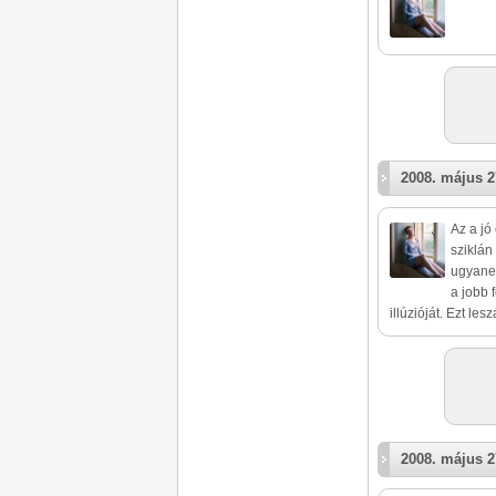
2008. május 2
Az a jó
sziklán
ugyanez
a jobb 
illúzióját. Ezt les
2008. május 2