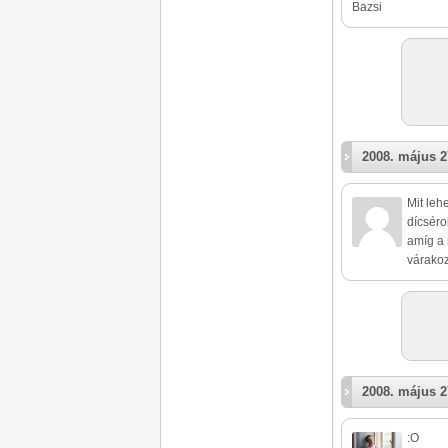
Bazsi
2008. május 2
Mit leh
dícséro
amíg a 
várakoz
2008. május 2
:O