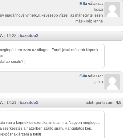
E-lla
válasza:
köszi
gy madár,növény nélkül, kevesebb vízzel, az már egy teljesen
másik kép lenne
7.
| 14:22 |
bazsitoo2
 meglepődtem ezen az átlagon. Ennél jóval erősebb képnek
lom
lat az smafu?:)
E-lla
válasza:
jah :)
7.
| 14:21 |
bazsitoo2
adott pontszám:
4,8
ta van a képnek és ezért kattintottam rá. Nagyon megfogott
 a szerkesztés a háttérben szálló sirály. Hangulatos kép.
túlexpósnak érzem a fotót!