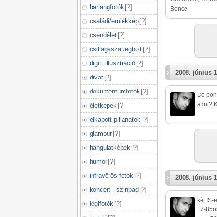
barlangfotók
[
?
]
Bence
családi/emlékkép
[
?
]
csendélet
[
?
]
csillagászat/égbolt
[
?
]
digit. illusztráció
[
?
]
2008. június 1
divat
[
?
]
dokumentumfotók
[
?
]
De pont
adni? K
életképek
[
?
]
elkapott pillanatok
[
?
]
glamour
[
?
]
hangulatképek
[
?
]
humor
[
?
]
infravörös fotók
[
?
]
2008. június 1
koncert - színpad
[
?
]
két IS-e
légifotók
[
?
]
17-85ö