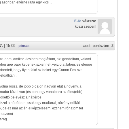
 azonban elférne rajta egy kicsi...
E-lla
válasza:
köszi szépen!
7.
| 15:09 |
pimas
adott pontszám:
2
tudom, amikor kicsiben megláttam, azt gondoltam, valami
alóg gép papírképének szkennelt verzióját látom, és eléggé
entett, hogy ilyen fakó színeket egy Canon Eos-szal
 előállítani.
olna rossz, de jobb oldalon nagyon elüt a növény, a
madár közel van (és pont egy vonalban) az éles(ebb)
dkettő belevész a háttérbe.
zzel a háttérben, csak egy madárral, növény nélkül
, de ez már az én elképzelésem, ezt nem róhatom fel
 teszem)
arag.