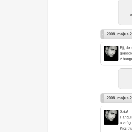
e
2008. május 2
Ejj, de
gondo
A hangu
2008. május 2
Szia!
Hangula
a virág
Kicsit 