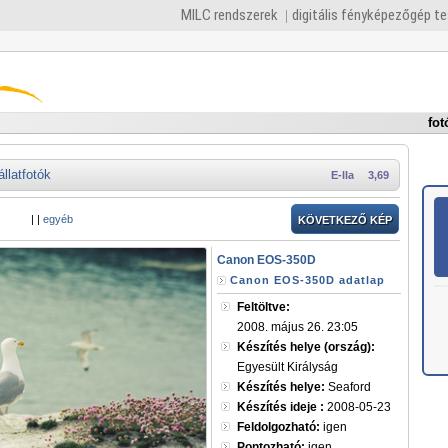
MILC rendszerek
digitális fényképezőgép t
fot
állatfotók
E-lla
3,69
|
|
egyéb
KÖVETKEZŐ KÉP
Canon EOS-350D
Canon EOS-350D adatlap
Feltöltve:
2008. május 26. 23:05
Készítés helye (ország):
Egyesült Királyság
Készítés helye:
Seaford
Készítés ideje :
2008-05-23
Feldolgozható:
igen
Pontozható:
igen