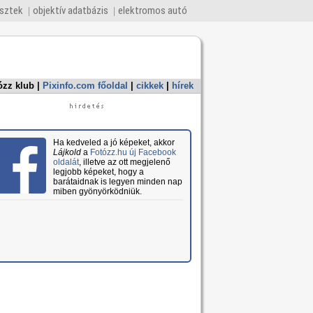
esztek
objektív adatbázis
elektromos autó
ózz klub
|
Pixinfo.com főoldal
|
cikkek
|
hírek
Ha kedveled a jó képeket, akkor
Lájkold
a
Fotózz.hu új Facebook
oldalát
, illetve az ott megjelenő
legjobb képeket, hogy a
barátaidnak is legyen minden nap
miben gyönyörködniük.