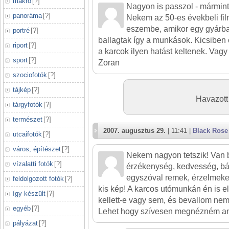
makró
[
?
]
Nagyon is passzol - mármint
panoráma
[
?
]
Nekem az 50-es évekbeli film
eszembe, amikor egy gyárb
portré
[
?
]
ballagtak így a munkások. Kicsiben
riport
[
?
]
a karcok ilyen hatást keltenek. Vagy 
sport
[
?
]
Zoran
szociofotók
[
?
]
tájkép
[
?
]
Havazott 
tárgyfotók
[
?
]
természet
[
?
]
2007. augusztus 29.
| 11:41 |
Black Rose
utcaifotók
[
?
]
város, építészet
[
?
]
Nekem nagyon tetszik! Van 
vízalatti fotók
[
?
]
érzékenység, kedvesség, báj
egyszóval remek, érzelmeke
feldolgozott fotók
[
?
]
kis kép! A karcos utómunkán én is 
így készült
[
?
]
kellett-e vagy sem, és bevallom nem
egyéb
[
?
]
Lehet hogy szívesen megnézném ané
pályázat
[
?
]