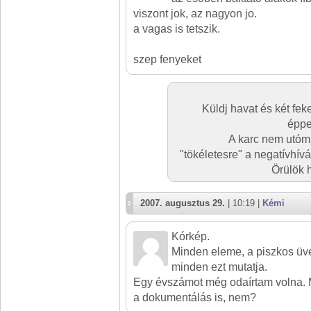
viszont jok, az nagyon jo.
a vagas is tetszik.
szep fenyeket
Küldj havat és két feke
éppe
A karc nem utóm
"tökéletesre" a negatívhívá
Örülök 
2007. augusztus 29.
| 10:19 |
Kémi
Kórkép.
Minden eleme, a piszkos üveg
minden ezt mutatja.
Egy évszámot még odaírtam volna. 
a dokumentálás is, nem?