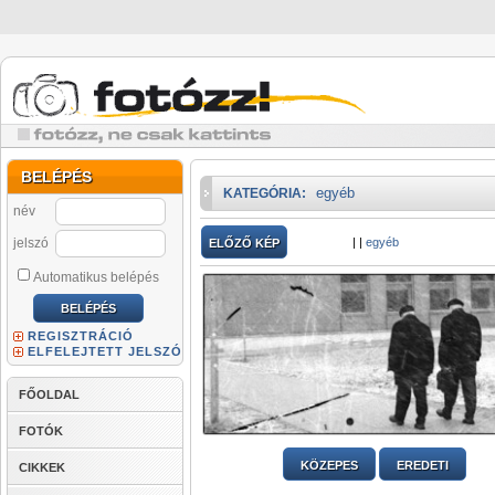
BELÉPÉS
egyéb
KATEGÓRIA:
név
jelszó
|
|
egyéb
ELŐZŐ KÉP
Automatikus belépés
REGISZTRÁCIÓ
ELFELEJTETT JELSZÓ
FŐOLDAL
FOTÓK
KÖZEPES
EREDETI
CIKKEK