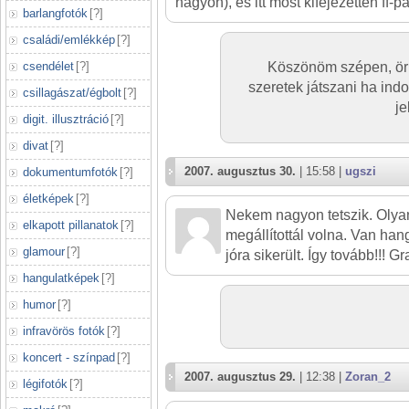
nagyon), és itt most kifejezetten ff-pár
barlangfotók
[
?
]
családi/emlékkép
[
?
]
csendélet
[
?
]
Köszönöm szépen, örül
szeretek játszani ha ind
csillagászat/égbolt
[
?
]
je
digit. illusztráció
[
?
]
divat
[
?
]
2007. augusztus 30.
| 15:58 |
ugszi
dokumentumfotók
[
?
]
életképek
[
?
]
Nekem nagyon tetszik. Olyan
elkapott pillanatok
[
?
]
megállítottál volna. Van han
glamour
[
?
]
jóra sikerült. Így tovább!!! Gr
hangulatképek
[
?
]
humor
[
?
]
infravörös fotók
[
?
]
koncert - színpad
[
?
]
2007. augusztus 29.
| 12:38 |
Zoran_2
légifotók
[
?
]