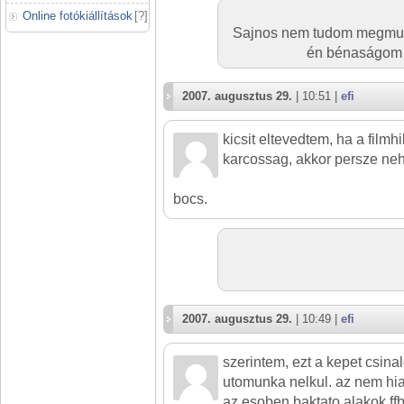
Online fotókiállítások
[
?
]
Sajnos nem tudom megmutat
én bénaságom 
2007. augusztus 29.
| 10:51 |
efi
kicsit eltevedtem, ha a film
karcossag, akkor persze nehe
bocs.
2007. augusztus 29.
| 10:49 |
efi
szerintem, ezt a kepet csinal
utomunka nelkul. az nem hia
az esoben baktato alakok ffb