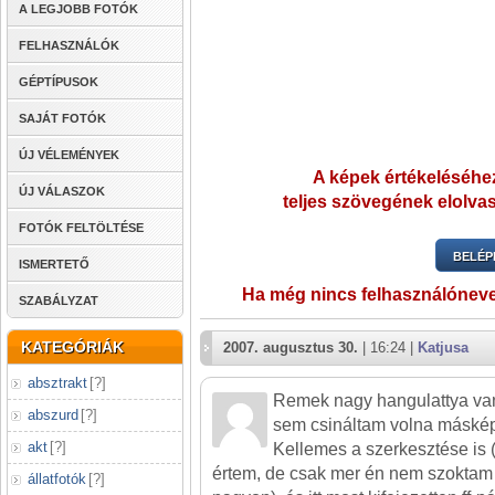
A LEGJOBB FOTÓK
FELHASZNÁLÓK
GÉPTÍPUSOK
SAJÁT FOTÓK
ÚJ VÉLEMÉNYEK
A képek értékeléséhez
ÚJ VÁLASZOK
teljes szövegének elolvas
FOTÓK FELTÖLTÉSE
BELÉP
ISMERTETŐ
Ha még nincs felhasználónev
SZABÁLYZAT
KATEGÓRIÁK
2007. augusztus 30.
| 16:24 |
Katjusa
absztrakt
[
?
]
Remek nagy hangulattya van,
abszurd
[
?
]
sem csináltam volna másképp
akt
[
?
]
Kellemes a szerkesztése is
értem, de csak mer én nem szoktam 
állatfotók
[
?
]