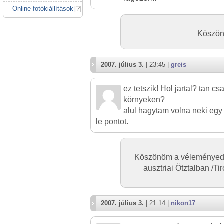
Online fotókiállítások
[
?
]
Köszönö
2007. július 3.
| 23:45 |
greis
ez tetszik! Hol jartal? tan c
környeken?
alul hagytam volna neki egy 
le pontot.
Köszönöm a véleményed. 
ausztriai Ötztalban /Tir
2007. július 3.
| 21:14 |
nikon17