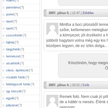
makró
[
?
]
panoráma
[
?
]
2007. július 5.
| 12:47 |
Zöldike
portré
[
?
]
riport
[
?
]
Mintha a boci plüssből lenne
sport
[
?
]
szőre, kellemesen melegbar
a környezet, jól érzékelni a
szociofotók
[
?
]
jobbról hagytam volna még egy kis h
tájkép
[
?
]
középen legyen, de ez ízlés dolga..
tárgyfotók
[
?
]
természet
[
?
]
Köszönöm, hogy megné
utcaifotók
[
?
]
Ö
város, építészet
[
?
]
vízalatti fotók
[
?
]
feldolgozott fotók
[
?
]
2007. július 4.
| 10:21 |
Czib
így készült
[
?
]
Remek fotó. Nem csak jó pil
egyéb
[
?
]
de a háttér is mesés. Élénk 
pályázat
[
?
]
ragozom.