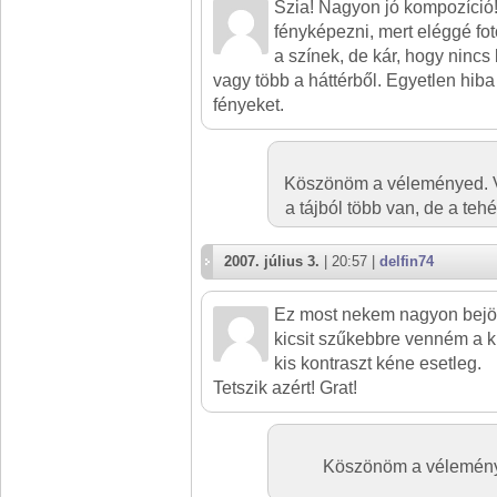
Szia! Nagyon jó kompozíció!
fényképezni, mert eléggé fo
a színek, de kár, hogy ninc
vagy több a háttérből. Egyetlen hiba 
fényeket.
Köszönöm a véleményed. V
a tájból több van, de a teh
2007. július 3.
| 20:57 |
delfin74
Ez most nekem nagyon bejött!
kicsit szűkebbre venném a k
kis kontraszt kéne esetleg.
Tetszik azért! Grat!
Köszönöm a véleménye