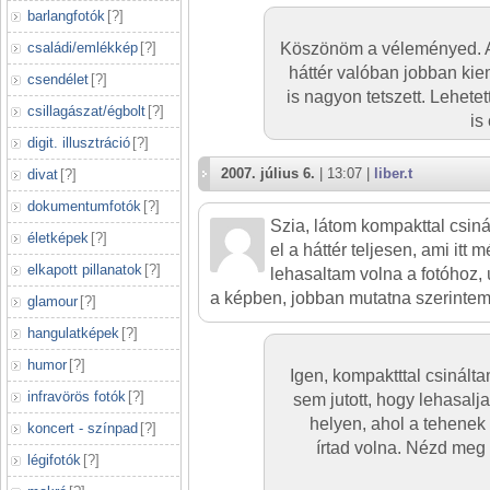
barlangfotók
[
?
]
családi/emlékkép
[
?
]
Köszönöm a véleményed. A
háttér valóban jobban kie
csendélet
[
?
]
is nagyon tetszett. Lehetet
csillagászat/égbolt
[
?
]
is
digit. illusztráció
[
?
]
2007. július 6.
| 13:07 |
liber.t
divat
[
?
]
dokumentumfotók
[
?
]
Szia, látom kompakttal csin
életképek
[
?
]
el a háttér teljesen, ami itt m
elkapott pillanatok
[
?
]
lehasaltam volna a fotóhoz,
a képben, jobban mutatna szerintem.
glamour
[
?
]
hangulatképek
[
?
]
humor
[
?
]
Igen, kompaktttal csinált
infravörös fotók
[
?
]
sem jutott, hogy lehasalja
helyen, ahol a tehenek
koncert - színpad
[
?
]
írtad volna. Nézd meg
légifotók
[
?
]