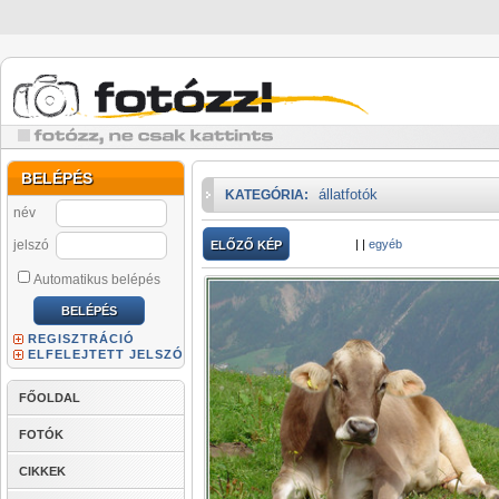
BELÉPÉS
állatfotók
KATEGÓRIA:
név
jelszó
|
|
egyéb
ELŐZŐ KÉP
Automatikus belépés
REGISZTRÁCIÓ
ELFELEJTETT JELSZÓ
FŐOLDAL
FOTÓK
CIKKEK