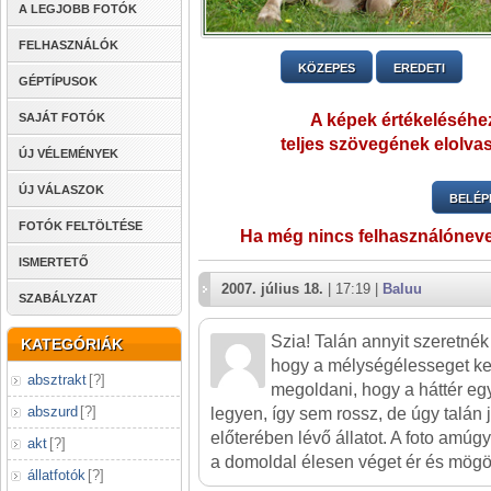
A LEGJOBB FOTÓK
FELHASZNÁLÓK
KÖZEPES
EREDETI
GÉPTÍPUSOK
SAJÁT FOTÓK
A képek értékeléséhez
teljes szövegének elolvas
ÚJ VÉLEMÉNYEK
ÚJ VÁLASZOK
BELÉP
FOTÓK FELTÖLTÉSE
Ha még nincs felhasználónev
ISMERTETŐ
2007. július 18.
| 17:19 |
Baluu
SZABÁLYZAT
Szia! Talán annyit szeretné
KATEGÓRIÁK
hogy a mélységélesseget kel
absztrakt
[
?
]
megoldani, hogy a háttér eg
abszurd
[
?
]
legyen, így sem rossz, de úgy talán
előterében lévő állatot. A foto amúg
akt
[
?
]
a domoldal élesen véget ér és mögöt
állatfotók
[
?
]