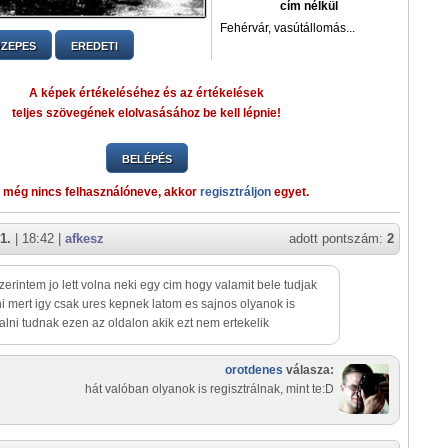
cím nélkül
Fehérvár, vasútállomás...
ZEPES
EREDETI
A képek értékeléséhez és az értékelések
teljes szövegének elolvasásához be kell lépnie!
BELÉPÉS
 még nincs felhasználóneve, akkor
regisztráljon
egyet.
1.
| 18:42 |
afkesz
adott pontszám:
2
zerintem jo lett volna neki egy cim hogy valamit bele tudjak
i mert igy csak ures kepnek latom es sajnos olyanok is
ralni tudnak ezen az oldalon akik ezt nem ertekelik
orotdenes
válasza:
hát valóban olyanok is regisztrálnak, mint te:D