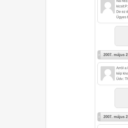
Na nézz
kicsit:P
De ez 
Ügyes t
2007. május 2
Arról a
kép kiv
Üdv.: 
2007. május 2