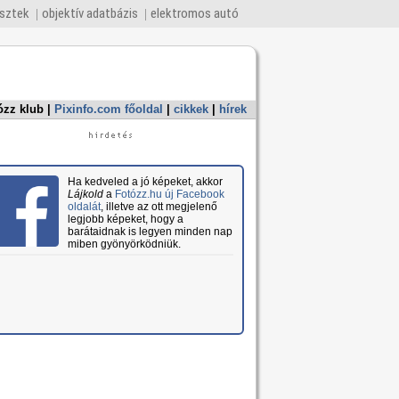
esztek
objektív adatbázis
elektromos autó
ózz klub
|
Pixinfo.com főoldal
|
cikkek
|
hírek
Ha kedveled a jó képeket, akkor
Lájkold
a
Fotózz.hu új Facebook
oldalát
, illetve az ott megjelenő
legjobb képeket, hogy a
barátaidnak is legyen minden nap
miben gyönyörködniük.