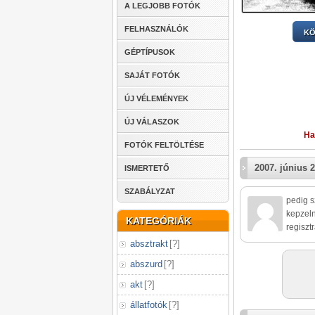
A LEGJOBB FOTÓK
FELHASZNÁLÓK
KÖ
GÉPTÍPUSOK
SAJÁT FOTÓK
ÚJ VÉLEMÉNYEK
ÚJ VÁLASZOK
Ha
FOTÓK FELTÖLTÉSE
2007. június 2
ISMERTETŐ
SZABÁLYZAT
pedig s
kepzeln
KATEGÓRIÁK
regiszt
absztrakt
[
?
]
abszurd
[
?
]
akt
[
?
]
állatfotók
[
?
]