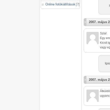
Online fotókiállítások
[
?
]
2007. május 2
Szia!
Egy emb
Kicsit 
vagy eg
Iga
2007. május 2
Átküldö
ugyancs