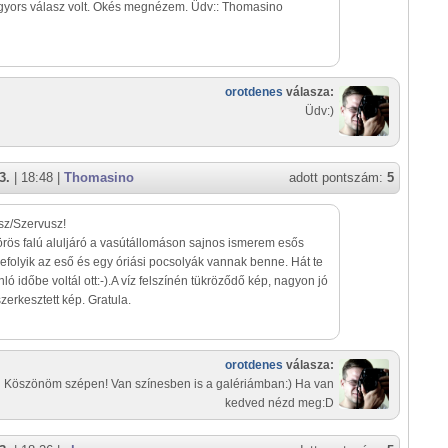
gyors válasz volt. Okés megnézem. Üdv:: Thomasino
orotdenes
válasza:
Üdv:)
3.
| 18:48 |
Thomasino
adott pontszám:
5
sz/Szervusz!
rös falú aluljáró a vasútállomáson sajnos ismerem esős
efolyik az eső és egy óriási pocsolyák vannak benne. Hát te
nló időbe voltál ott:-).A víz felszínén tükröződő kép, nagyon jó
szerkesztett kép. Gratula.
orotdenes
válasza:
Köszönöm szépen! Van színesben is a galériámban:) Ha van
kedved nézd meg:D