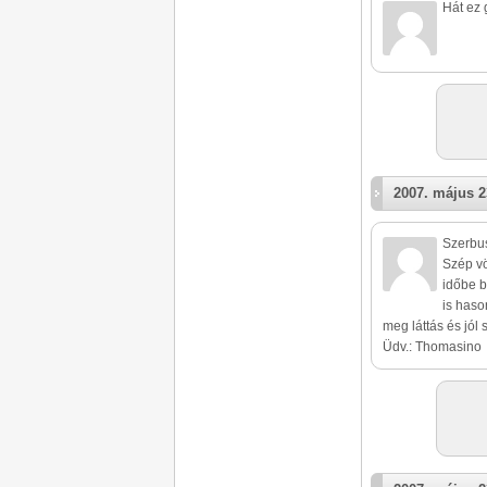
Hát ez 
2007. május 2
Szerbu
Szép vö
időbe b
is haso
meg láttás és jól 
Üdv.: Thomasino