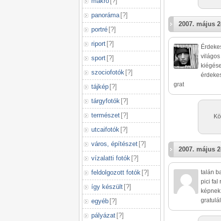
makró
[
?
]
panoráma
[
?
]
2007. május 2
portré
[
?
]
riport
[
?
]
Érdekes
világos
sport
[
?
]
kiégése
szociofotók
[
?
]
érdeke
grat
tájkép
[
?
]
tárgyfotók
[
?
]
természet
[
?
]
Kö
utcaifotók
[
?
]
város, építészet
[
?
]
2007. május 2
vízalatti fotók
[
?
]
talán b
feldolgozott fotók
[
?
]
pici fa
így készült
[
?
]
képnek 
gratulá
egyéb
[
?
]
pályázat
[
?
]