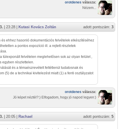
orotdenes
válasza:
Nézem...
3.
| 23:28 |
Kutasi Kovács Zoltán
adott pontszám:
3
n és ehhez hasonló dokumentációs felvételek elkészítéséhez
hetetlen a pontos expozíció ill. a rejtett részletek
zása.
a túlexponált felvételen meglehetősen sok az olyan felület ,
 s egyben részlettelen.
ását és a témaészrevételt feltétlenül tudatosnak és
 (5) de a technikai kivitelezést miatt (1) a fenti osztályzatot
orotdenes
válasza:
Jó képet néztél?:) Elfogadom, hogy jó napod legyen:)
3.
| 20:05 |
Rachael
adott pontszám:
5