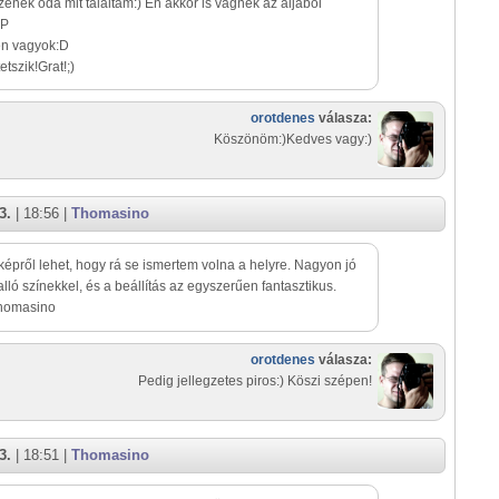
enek oda mit találtam:) Én akkor is vágnék az aljából
:P
én vagyok:D
etszik!Grat!;)
orotdenes
válasza:
Köszönöm:)Kedves vagy:)
3.
| 18:56 |
Thomasino
 képről lehet, hogy rá se ismertem volna a helyre. Nagyon jó
alló színekkel, és a beállítás az egyszerűen fantasztikus.
Thomasino
orotdenes
válasza:
Pedig jellegzetes piros:) Köszi szépen!
3.
| 18:51 |
Thomasino