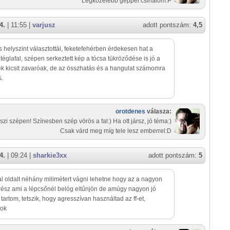
Legközelebb géppel csinálom:P
4.
| 11:55 |
varjusz
adott pontszám:
4,5
 helyszint választottál, feketefehérben érdekesen hat a
 téglafal, szépen serkeztett kép a tócsa tükröződése is jó a
k kicsit zavaróak, de az összhatás és a hangulat számomra
s.
orotdenes
válasza:
szi szépen! Színesben szép vörös a fal:) Ha ott jársz, jó téma:)
Csak várd meg míg tele lesz emberrel:D
4.
| 09:24 |
sharkie3xx
adott pontszám:
5
al oldalt néhány milimétert vágni lehetne hogy az a nagyon
l rész ami a lépcsőnél belóg eltűnjön de amúgy nagyon jó
tartom, tetszik, hogy agresszívan használtad az ff-et,
lok