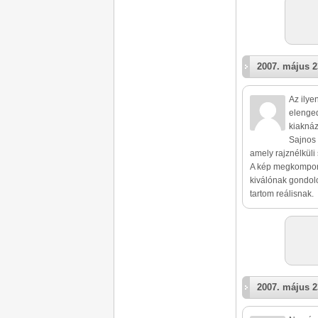
2007. május 2
Az ilye
elenged
kiakná
Sajnos 
amely rajznélküli
A kép megkomponál
kiválónak gondolom
tartom reálisnak.
2007. május 2