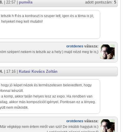
8.
| 22:57 |
puméla
adott pontszám:
5
etszik h ff és a kontraszt is szuper lett, igen és a téma is jó,
n helyeket meg kell mutatni!
orotdenes
válasza:
öm szépen! nekem is tetszik az a hely:) majd nézd meg te is;)
4.
| 17:16 |
Kutasi Kovács Zoltán
 hogy jó képet nézek és természetesen belevedtem, hogy
efonnal készült.
a komp, akkor talán helyes lesz az expo. Ha rendben van
ailag, akkor más kompozíciót igényel. Pontosan ez a lényeg.
együtt nem működik.
orotdenes
válasza:
Már végképp nem értem miről van szó! De inkább hagyjuk is:)