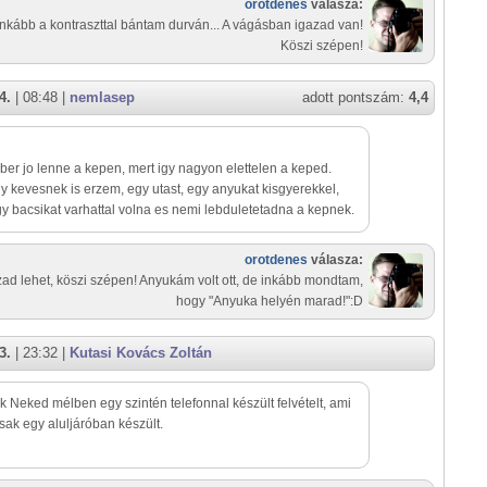
orotdenes
válasza:
Inkább a kontraszttal bántam durván... A vágásban igazad van!
Köszi szépen!
4.
| 08:48 |
nemlasep
adott pontszám:
4,4
er jo lenne a kepen, mert igy nagyon elettelen a keped.
igy kevesnek is erzem, egy utast, egy anyukat kisgyerekkel,
y bacsikat varhattal volna es nemi lebduletetadna a kepnek.
orotdenes
válasza:
zad lehet, köszi szépen! Anyukám volt ott, de inkább mondtam,
hogy "Anyuka helyén marad!":D
3.
| 23:32 |
Kutasi Kovács Zoltán
k Neked mélben egy szintén telefonnal készült felvételt, ami
ak egy aluljáróban készült.