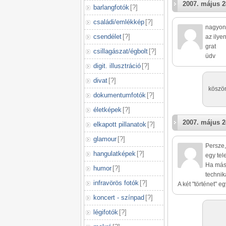
2007. május 2
barlangfotók
[
?
]
családi/emlékkép
[
?
]
nagyon t
csendélet
[
?
]
az ilye
grat
csillagászat/égbolt
[
?
]
üdv
digit. illusztráció
[
?
]
divat
[
?
]
köszön
dokumentumfotók
[
?
]
életképek
[
?
]
2007. május 2
elkapott pillanatok
[
?
]
glamour
[
?
]
Persze,
hangulatképek
[
?
]
egy tel
Ha más 
humor
[
?
]
technik
infravörös fotók
[
?
]
A két "történet" 
koncert - színpad
[
?
]
légifotók
[
?
]