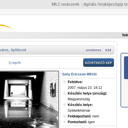
MILC rendszerek
digitális fényképezőgép t
fot
város, építészet
orotdenes
4,64
|
|
egyéb
KÖVETKEZŐ KÉP
Sony Ericsson W810i
Feltöltve:
2007. május 23. 18:12
Készítés helye (ország):
Magyarország
Készítés helye:
Székefehérvár
Feldolgozható:
nem
Pontozható:
igen