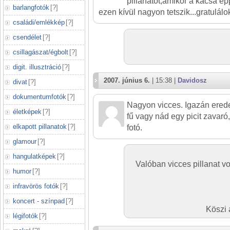
pillanatot,amikor a kacsa ép
barlangfotók
[
?
]
ezen kívül nagyon tetszik...gratulálo
családi/emlékkép
[
?
]
csendélet
[
?
]
csillagászat/égbolt
[
?
]
digit. illusztráció
[
?
]
2007. június 6.
| 15:38 |
Davidosz
divat
[
?
]
dokumentumfotók
[
?
]
Nagyon vicces. Igazán eredet
életképek
[
?
]
fű vagy nád egy picit zavaró
elkapott pillanatok
[
?
]
fotó.
glamour
[
?
]
hangulatképek
[
?
]
Valóban vicces pillanat vol
humor
[
?
]
infravörös fotók
[
?
]
koncert - színpad
[
?
]
Köszi 
légifotók
[
?
]