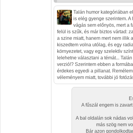
Talán humor kategóriában elm
is elég gyenge szerintem. A 
vágás sem előnyös, mert a f
felül is szűk, és már biztos vártad: 
a szine miatt, hanem mert nem illik 
kiszedtem volna utólag, és egy radia
környezetet, vagy egy szelektív szín
lelehetne választani a témát... Talá
verzió!? Szerintem ebben a formába
érdekes egyedi a pillanat. Reméle
véleményem miatt, további jó fotózás
E
A fűszál engem is zavart
A bal oldalán sok nádas vol
más szög nem volt
Bár azon gondolkodta