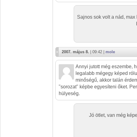
Sajnos sok volt a nád, max
2007. május 8.
| 09:42 |
mole
Annyi jutott még eszembe, 
legalabb mégegy képed róluk
minőségű, akkor talán érde
"sorozat" képbe egyesíteni őket. Pe
hülyeség.
Jó ötlet, van még ké