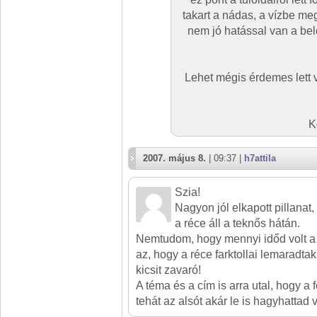
takart a nádas, a vízbe 
nem jó hatással van a beló
Lehet mégis érdemes lett 
K
2007. május 8.
| 09:37 |
h7attila
Szia!
Nagyon jól elkapott pillanat
a réce áll a teknős hátán.
Nemtudom, hogy mennyi időd volt a f
az, hogy a réce farktollai lemaradtak
kicsit zavaró!
A téma és a cím is arra utal, hogy a 
tehát az alsót akár le is hagyhattad 