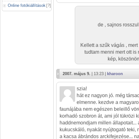
Online fotókiállítások
[
?
]
de , sajnos rosszu
Kellett a szűk vágás , mert
tudtam menni mert ott is 
kép, köszönöm
2007. május 9.
| 13:23 |
kharoon
szia!
hát ez nagyon jó. még társad
elmenne. kezdve a magyaro
faunájába nem egészen beleillő vörö
korhadó szobron át, ami jól tükrözi 
haddnemondjam millen állapotait... a
kukucskáló, nyakát nyújtogató teki, 
a kacsa ábrándos arckifejezése... n