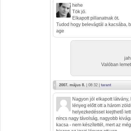
hehe
Tök jó.
Elkapott pillanatnak öt.
Tudod hogy belevágtál a kacsába, bel
age
jah
Valóban lemets
2007. május 8.
| 08:32 |
tarant
Nagyon jól elkapott látvány, 
lényeg előtt ott a három zöld
helyezkedéssel kiejthető lett 
nincs nagy távolság, nagyobb kivágá
kacsa - nem készítettél, mert az mé