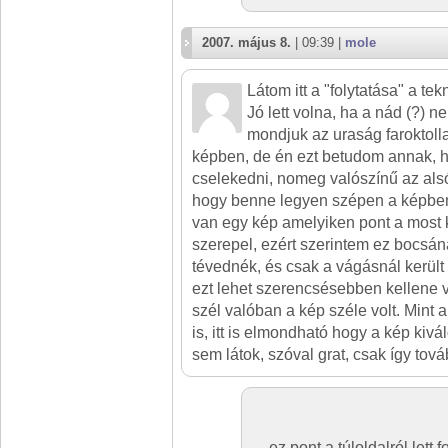
2007. május 8.
| 09:39 |
mole
Látom itt a "folytatása" a tek
Jó lett volna, ha a nád (?) n
mondjuk az uraság faroktoll
képben, de én ezt betudom annak, h
cselekedni, nomeg valószínű az alsó
hogy benne legyen szépen a képben.
van egy kép amelyiken pont a most ki
szerepel, ezért szerintem ez bocsána
tévednék, és csak a vágásnál került l
ezt lehet szerencsésebben kellene v
szél valóban a kép széle volt. Mint
is, itt is elmondható hogy a kép kivá
sem látok, szóval grat, csak így tová
ez pont a túloldalról lett