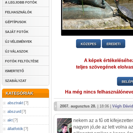
A LEGJOBB FOTÓK
FELHASZNÁLÓK
GÉPTÍPUSOK
SAJÁT FOTÓK
ÚJ VÉLEMÉNYEK
KÖZEPES
EREDETI
ÚJ VÁLASZOK
A képek értékeléséhez
FOTÓK FELTÖLTÉSE
teljes szövegének elolvas
ISMERTETŐ
SZABÁLYZAT
BELÉP
Ha még nincs felhasználónev
KATEGÓRIÁK
absztrakt
[
?
]
2007. augusztus 28.
| 18:06 |
Végh Dávi
abszurd
[
?
]
akt
[
?
]
nekem az a fű ott kifejezette
nagyon jó,de az lett volna a
állatfotók
[
?
]