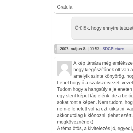
Gratula
Örülök, hogy ennyire tetszet
2007. május 8.
| 09:53 |
SDGPicture
A kép társára még emlékszek
hogy kiegészítőnek ott van a
amelyik szinte könyörög, h
Lehet hogy ő a szakszervezeti vezető
Tudom hogy a hangsúly a jeleneten
egy steril képet tárj elénk, de a bel
sokat ront a képen. Nem tudom, hog
nem-e lehetett volna ezt kiiktatni,
akkor utólag kiklónozni. (lehet ezért 
megköveznének)
A téma ötös, a kivitelezés jó, egyedi