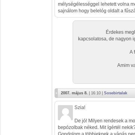
mélységélességgel lehetett volna mé
sajnálom hogy belelóg oldalt a fűszál
Érdekes megl
kapcsolatosa, de nagyon ig
A 
Amim va
2007. május 8.
| 16:10 |
Sosebirtalak
Szia!
De jó! Milyen rendesek a mo
bepózolbak néked. Mit ígértél nekik?
Gondolom a többieknek a vágás nem