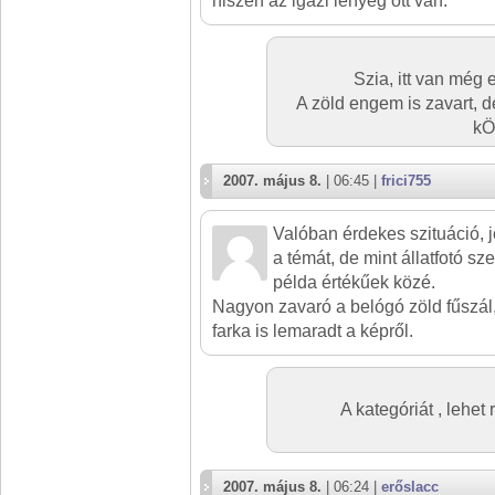
hiszen az igazi lényeg ott van.
Szia, itt van még
A zöld engem is zavart, 
kÖ
2007. május 8.
| 06:45 |
frici755
Valóban érdekes szituáció, 
a témát, de mint állatfotó sz
példa értékűek közé.
Nagyon zavaró a belógó zöld fűszál
farka is lemaradt a képről.
A kategóriát , lehet
2007. május 8.
| 06:24 |
erőslacc