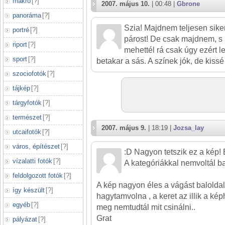
makró
[
?
]
2007. május 10.
| 00:48 |
Gbrone
panoráma
[
?
]
Szia! Majdnem teljesen siker
portré
[
?
]
párost! De csak majdnem, s 
riport
[
?
]
mehettél rá csak úgy ezért l
sport
[
?
]
betakar a sás. A színek jók, de kissé 
szociofotók
[
?
]
tájkép
[
?
]
tárgyfotók
[
?
]
természet
[
?
]
2007. május 9.
| 18:19 |
Jozsa_lay
utcaifotók
[
?
]
város, építészet
[
?
]
:D Nagyon tetszik ez a kép!
vízalatti fotók
[
?
]
A kategóriákkal nemvoltál b
feldolgozott fotók
[
?
]
A kép nagyon éles a vágást baloldal
így készült
[
?
]
hagytamvolna , a keret az illik a ké
egyéb
[
?
]
meg nemtudtál mit csinálni..
Grat
pályázat
[
?
]