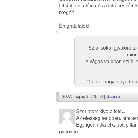
feltűnt, de a téma és a fotó beszéd
megér!
Én gratulálok!
Szia, sokat gyakoroltuk
minde
A vágás valóban szűk let
Örülök, hogy elnyerte a 
2007. május 8.
| 10:54 |
Gabera
Szerintem kivalo foto...
Az elesseg rendben, nincsen
Egy igen ritka elkapott pilla
gyonyoru..