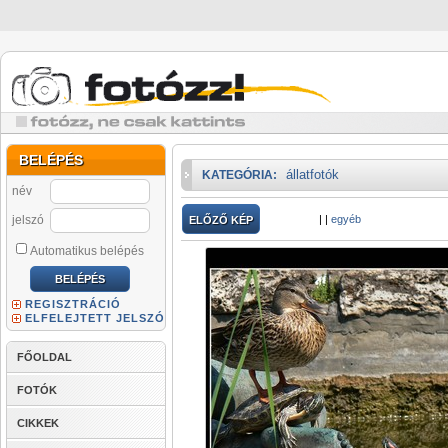
BELÉPÉS
állatfotók
KATEGÓRIA:
név
jelszó
|
|
egyéb
ELŐZŐ KÉP
Automatikus belépés
REGISZTRÁCIÓ
ELFELEJTETT JELSZÓ
FŐOLDAL
FOTÓK
CIKKEK