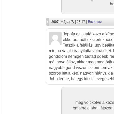
ha
2007. május 7.
| 23:47 |
Eszkiesz
Jópofa ez a találkozó a kép
ekkorára nőtt ékszerteknősö
Tetszik a felállás, úgy beállt
mintha valaki irányította volna őket.
gondolom nemigen tudtad odébb ren
máshova állsz, akkor meg megtörik 
nagyobb gond viszont szerintem az, h
szoros lett a kép, nagyon hiányzik a
Jobb lenne, ha egy kicsit levegőseb
meg volt kötve a kez
emberek lábai látszódt