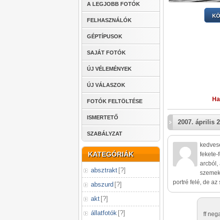
A LEGJOBB FOTÓK
KÖ
FELHASZNÁLÓK
GÉPTÍPUSOK
SAJÁT FOTÓK
ÚJ VÉLEMÉNYEK
ÚJ VÁLASZOK
Ha
FOTÓK FELTÖLTÉSE
ISMERTETŐ
2007. április 2
SZABÁLYZAT
kedvese
KATEGÓRIÁK
fekete-
arcból,
absztrakt
[
?
]
szemeke
portré felé, de az
abszurd
[
?
]
akt
[
?
]
állatfotók
[
?
]
ff neg