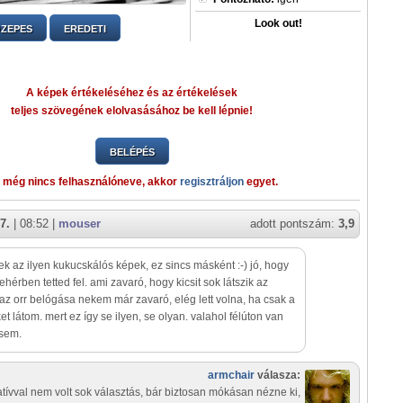
Look out!
ZEPES
EREDETI
A képek értékeléséhez és az értékelések
teljes szövegének elolvasásához be kell lépnie!
BELÉPÉS
 még nincs felhasználóneve, akkor
regisztráljon
egyet.
7.
| 08:52 |
mouser
adott pontszám:
3,9
k az ilyen kukucskálós képek, ez sincs másként :-) jó, hogy
fehérben tetted fel. ami zavaró, hogy kicsit sok látszik az
 az orr belógása nekem már zavaró, elég lett volna, ha csak a
t látom. mert ez így se ilyen, se olyan. valahol félúton van
 sem.
armchair
válasza:
atívval nem volt sok választás, bár biztosan mókásan nézne ki,