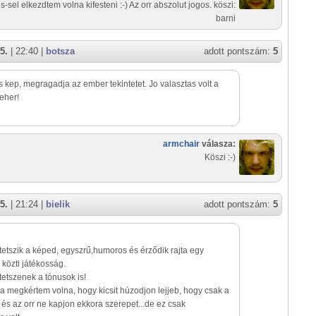
s-sel elkezdtem volna kifesteni :-) Az orr abszolut jogos. köszi:
barni
5.
| 22:40 |
botsza
adott pontszám:
5
 kep, megragadja az ember tekintetet. Jo valasztas volt a
feher!
armchair
válasza:
Köszi :-)
5.
| 21:24 |
bielik
adott pontszám:
5
etszik a képed, egyszrű,humoros és érződik rajta egy
 közti játékosság.
etszenek a tónusok is!
 a megkértem volna, hogy kicsit húzodjon lejjeb, hogy csak a
és az orr ne kapjon ekkora szerepet...de ez csak