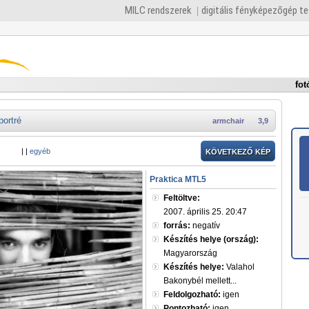
MILC rendszerek
digitális fényképezőgép t
fot
portré
armchair
3,9
|
|
egyéb
KÖVETKEZŐ KÉP
Praktica MTL5
Feltöltve:
2007. április 25. 20:47
forrás:
negatív
Készítés helye (ország):
Magyarország
Készítés helye:
Valahol
Bakonybél mellett...
Feldolgozható:
igen
Pontozható:
igen