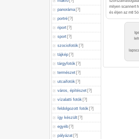
makró
[
?
]
szörszálhasogatás
milyen scannert h
panoráma
[
?
]
és éljen az mtl 5ö
portré
[
?
]
riport
[
?
]
Ig
sport
[
?
]
le
szociofotók
[
?
]
lapsc
tájkép
[
?
]
tárgyfotók
[
?
]
természet
[
?
]
utcaifotók
[
?
]
város, építészet
[
?
]
vízalatti fotók
[
?
]
feldolgozott fotók
[
?
]
így készült
[
?
]
egyéb
[
?
]
pályázat
[
?
]