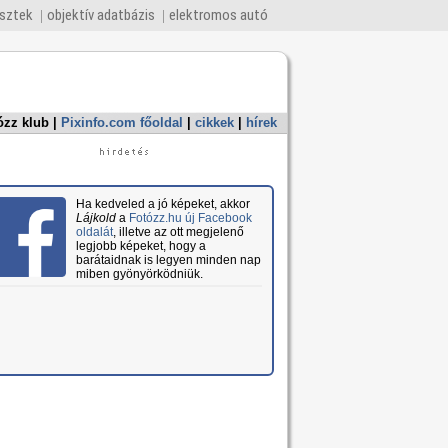
esztek
objektív adatbázis
elektromos autó
ózz klub
|
Pixinfo.com főoldal
|
cikkek
|
hírek
Ha kedveled a jó képeket, akkor
Lájkold
a
Fotózz.hu új Facebook
oldalát
, illetve az ott megjelenő
legjobb képeket, hogy a
barátaidnak is legyen minden nap
miben gyönyörködniük.