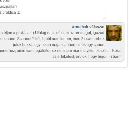
 volt.
asználtál?
s praktica :D
armchair
válasza:
en éljen a praktica :-) Utólag én is néztem az orr dolgot, igazad
het benne. Scanner? Izé, fejből nem tudom, mert 2 scannerhez
jutok hozzá, egy nikon negascannerhez és egy canon
annerhez, amin van negafeltét. ez nem tom már melyiken készült... Köszi
az értékelést, örülök, hogy bejön :-) barni