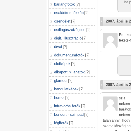
ha p
barlangfotók
[
?
]
családi/emlékkép
[
?
]
csendélet
[
?
]
2007. április 2
csillagászat/égbolt
[
?
]
Erdekes
digit. illusztráció
[
?
]
fekete-
divat
[
?
]
dokumentumfotók
[
?
]
életképek
[
?
]
elkapott pillanatok
[
?
]
glamour
[
?
]
2007. április 2
hangulatképek
[
?
]
humor
[
?
]
szia!
nekem t
infravörös fotók
[
?
]
barátok
koncert - színpad
[
?
]
nekem t
talán annyi, hogy
légifotók
[
?
]
szeme látszódjon 