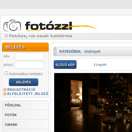
BELÉPÉS
életképek
KATEGÓRIA:
név
jelszó
|
|
egyéb
ELŐZŐ KÉP
Automatikus belépés
REGISZTRÁCIÓ
ELFELEJTETT JELSZÓ
FŐOLDAL
FOTÓK
CIKKEK