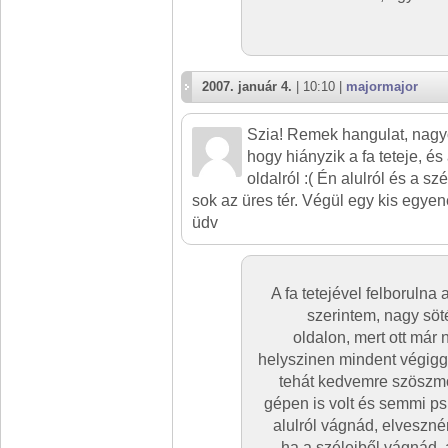
2007. január 4.
| 10:10 |
majormajor
Szia! Remek hangulat, nagy
hogy hiányzik a fa teteje, és
oldalról :( Én alulról és a sz
sok az üres tér. Végül egy kis egyen
üdv
A fa tetejével felborulna
szerintem, nagy söté
oldalon, mert ott már 
helyszinen mindent végigg
tehát kedvemre szöszmöt
gépen is volt és semmi ps,
alulról vágnád, elveszn
ha a széleiből vágnád, 