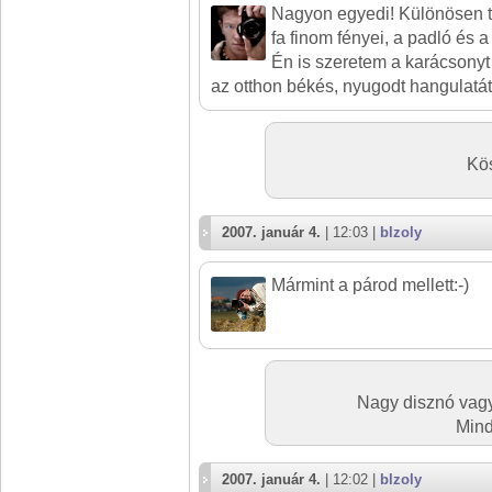
Nagyon egyedi! Különösen te
fa finom fényei, a padló és a
Én is szeretem a karácsonyt
az otthon békés, nyugodt hangulatát.
Kös
2007. január 4.
| 12:03 |
blzoly
Mármint a párod mellett:-)
Nagy disznó vagy
Mind
2007. január 4.
| 12:02 |
blzoly