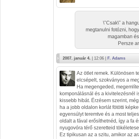
\"Csak\" a hangu
megtanulni fotózni, hog
magamban és 
Persze ann
2007. január 4.
| 12:06 |
F. Adams
Az ötlet remek. Különösen t
elcsépelt, szokványos a me
Ha megengeded, megemlíte
komponálásnál és a kivitelezésnél i
kissebb hibát. Érzésem szerint, még
ha a jobb oldalon korlát fötötti képk
egyensúlyt teremtve és a most telje
oldalt a fával erősíthetnéd, így a fa
nyugovóra térő szeretteid tökéletesen
Ez tipikusan az a szitu, amikor az a