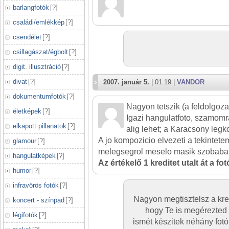
barlangfotók
[
?
]
családi/emlékkép
[
?
]
csendélet
[
?
]
csillagászat/égbolt
[
?
]
digit. illusztráció
[
?
]
divat
[
?
]
2007. január 5.
| 01:19 |
VANDOR
dokumentumfotók
[
?
]
Nagyon tetszik (a feldolgoza
életképek
[
?
]
Igazi hangulatfoto, szamomr
elkapott pillanatok
[
?
]
alig lehet; a Karacsony legko
A jo kompozicio elvezeti a tekintet
glamour
[
?
]
melegsegrol meselo masik szobaba
hangulatképek
[
?
]
Az értékelő 1 kreditet utalt át a fo
humor
[
?
]
infravörös fotók
[
?
]
Nagyon megtisztelsz a kre
koncert - színpad
[
?
]
hogy Te is megérezted 
légifotók
[
?
]
ismét készitek néhány fotó