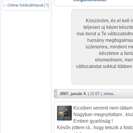
Online fotókiállítások
[
?
]
Köszönöm, és el kell
teljesen uj képet készit
mai trend a Te változatodh
harsány megfogalmazás
számomra, mindent me
késztetve a fant
elismerésem, mert
változatodat sokkal többen
2007. január 4.
| 21:07 |
.virus.
Kicsiben semmit nem láttam 
Nagyban megnyitottam , kivá
Emberi gyarlóság !
Későn jöttem rá , hogy tetszik a fot