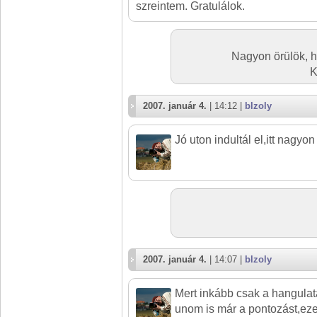
szreintem. Gratulálok.
Nagyon örülök, 
K
2007. január 4.
| 14:12 |
blzoly
Jó uton indultál el,itt nagyon j
2007. január 4.
| 14:07 |
blzoly
Mert inkább csak a hangulat
unom is már a pontozást,ezen