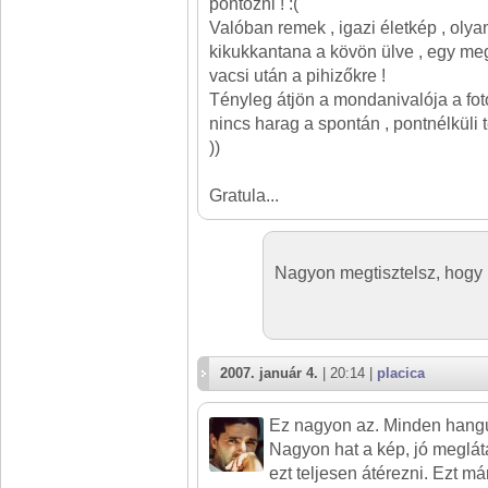
pontozni ! :(
Valóban remek , igazi életkép , olya
kikukkantana a kövön ülve , egy meg
vacsi után a pihizőkre !
Tényleg átjön a mondanivalója a fot
nincs harag a spontán , pontnélküli 
))
Gratula...
Nagyon megtisztelsz, hogy p
2007. január 4.
| 20:14 |
placica
Ez nagyon az. Minden hangul
Nagyon hat a kép, jó meglát
ezt teljesen átérezni. Ezt m