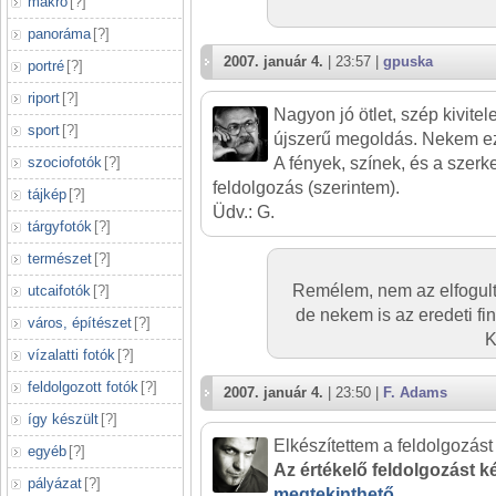
makró
[
?
]
panoráma
[
?
]
2007. január 4.
| 23:57 |
gpuska
portré
[
?
]
riport
[
?
]
Nagyon jó ötlet, szép kivite
sport
[
?
]
újszerű megoldás. Nekem ez 
szociofotók
[
?
]
A fények, színek, és a szerke
feldolgozás (szerintem).
tájkép
[
?
]
Üdv.: G.
tárgyfotók
[
?
]
természet
[
?
]
Remélem, nem az elfogul
utcaifotók
[
?
]
de nekem is az eredeti f
város, építészet
[
?
]
K
vízalatti fotók
[
?
]
feldolgozott fotók
[
?
]
2007. január 4.
| 23:50 |
F. Adams
így készült
[
?
]
Elkészítettem a feldolgozást 
egyéb
[
?
]
Az értékelő feldolgozást ké
pályázat
[
?
]
megtekinthető.