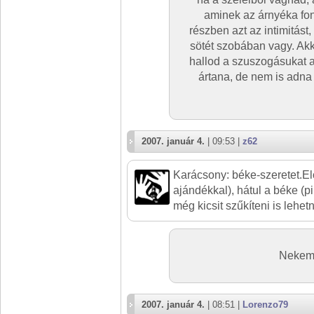
aminek az árnyéka fon
részben azt az intimitást
sötét szobában vagy. Akk
hallod a szuszogásukat 
ártana, de nem is adna
2007. január 4.
| 09:53 |
z62
Karácsony: béke-szeretet.Elő
ajándékkal), hátul a béke (
még kicsit szűkíteni is lehet
Nekem k
2007. január 4.
| 08:51 |
Lorenzo79