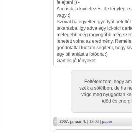
felejteni ;) -
A másik, a kivitelezés. de tényleg cs
vagy :)
Szóval ha egyetlen gyertyát betettél 
takarásba, így adva egy ici-pici derí
melegebb még ragyogóbb még szeret
lehetett volna az eredmény. Remél
gondolattal tudtam segíteni, hogy kí
egy pillantást a fotódra :)
Gart és jó fényeket!
Feltételezem, hogy ami
szék a sötétben, de ha n
vágd meg nyugodtan kedv
időd és energi
2007. január 4.
| 12:03 |
paper