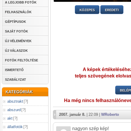
A LEGJOBB FOTÓK
KÖZEPES
EREDETI
FELHASZNÁLÓK
GÉPTÍPUSOK
SAJÁT FOTÓK
ÚJ VÉLEMÉNYEK
ÚJ VÁLASZOK
FOTÓK FELTÖLTÉSE
A képek értékeléséhez
ISMERTETŐ
teljes szövegének elolvas
SZABÁLYZAT
BELÉP
KATEGÓRIÁK
Ha még nincs felhasználónev
absztrakt
[
?
]
abszurd
[
?
]
2007. január 8.
| 22:09 |
WRoberto
akt
[
?
]
állatfotók
[
?
]
nagyon szép kép!