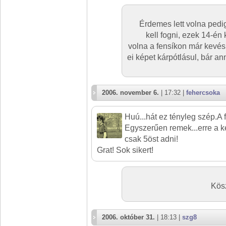
Érdemes lett volna pedig
kell fogni, ezek 14-én 
volna a fensíkon már kevés 
ei képet kárpótlásul, bár a
2006. november 6.
| 17:32 |
fehercsoka
Huú...hát ez tényleg szép.A f
Egyszerűen remek...erre a k
csak 5öst adni!
Grat! Sok sikert!
Kös
2006. október 31.
| 18:13 |
szg8