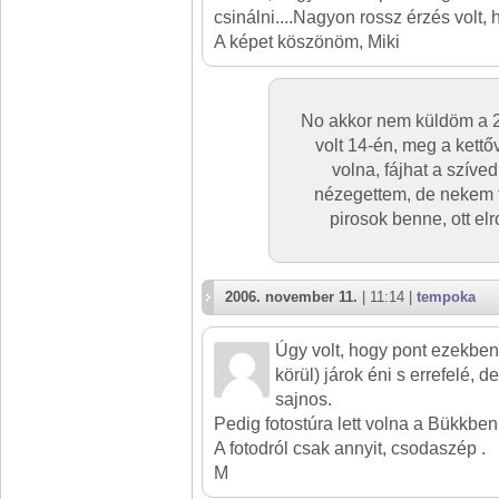
csinálni....Nagyon rossz érzés volt, 
A képet köszönöm, Miki
No akkor nem küldöm a 25
volt 14-én, meg a kettőve
volna, fájhat a szíved
nézegettem, de nekem tú
pirosok benne, ott el
2006. november 11.
| 11:14 |
tempoka
Úgy volt, hogy pont ezekben
körül) járok éni s errefelé, 
sajnos.
Pedig fotostúra lett volna a Bükkben
A fotodról csak annyit, csodaszép .
M