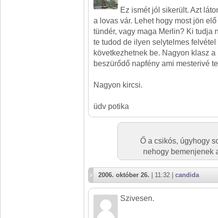
Ez ismét jól sikerült. Azt lá
a lovas vár. Lehet hogy most jön elő
tündér, vagy maga Merlin? Ki tudja 
te tudod de ilyen selytelmes felvéte
következhetnek be. Nagyon klasz a 
beszürődő napfény ami mesterivé tes
Nagyon kircsi.
üdv potika
Ő a csikós, úgyhogy so
nehogy bemenjenek a
2006. október 26.
| 11:32 |
candida
Szivesen.