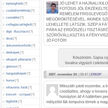
JÓ LEHET A HAJNALI KIL
barlangfotók
[
?
]
FOTÓSIS JÓL ÉRZÉKELTET
családi/emlékkép
[
?
]
REMÉLEM FRISSLEVEGŐT
csendélet
[
?
]
MEGÖRÖKÍTÉSÉVEL. AKINEK SZ
LEHELLETE LÁTSZIK. SZÉP A F
csillagászat/égbolt
[
?
]
PÁRA AZ ERDŐSZÉLI TISZTÁSRÓ
digit. illusztráció
[
?
]
SZŰRŐVÁLLASZTÁS A FÉNYVIS
divat
[
?
]
JÓ FOTÓ!!!!
dokumentumfotók
[
?
]
életképek
[
?
]
Köszönöm. Sajna cigi
elkapott pillanatok
[
?
]
lovakra vigyázó csikósnál
glamour
[
?
]
hangulatképek
[
?
]
2007. november 24.
| 00:47 |
ERKDP
humor
[
?
]
Mikszáth jutott eszembe, a b
infravörös fotók
[
?
]
csodáaltos, ahogy a lovasra
koncert - színpad
[
?
]
homáylon át! A háttérben ped
légifotók
[
?
]
mélyzöld fák tompulva törnek a mag