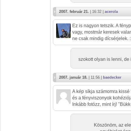
2007. február 21.
| 16:32 |
acerola
Ez is nagyon tetszik. A fén
vagy, mostmár keresek valam
ne csak mindig dícsérjelek. :
szokott olyan is lenni, d
2007. január 18.
| 11:56 |
baedecker
A kép síkja számomra kissé 
és a fényviszonyok kohéziój
Inkább fotózz, mint írj! "Bükk
Köszönöm, az ele