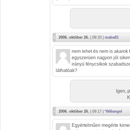
2006. október 26.
| 09:33 |
maba81
nem lehet és nem is akarok 
egyszerüen nagyon jól sikerü
irányú fénycsíkok szabadsze
láthatóak?
Igen, 
K
2006. október 26.
| 09:17 |
*666angel
Egyértelműen megérte kimen