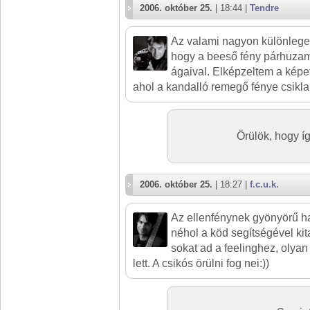
2006. október 25.
| 18:44 |
Tendre
Az valami nagyon különleges
hogy a beeső fény párhuzamo
ágaival. Elképzeltem a képe
ahol a kandalló remegő fénye csikla
Örülök, hogy í
2006. október 25.
| 18:27 |
f.c.u.k.
Az ellenfénynek gyönyörű ha
néhol a köd segítségével kita
sokat ad a feelinghez, olyan
lett. A csikós örülni fog nei:))