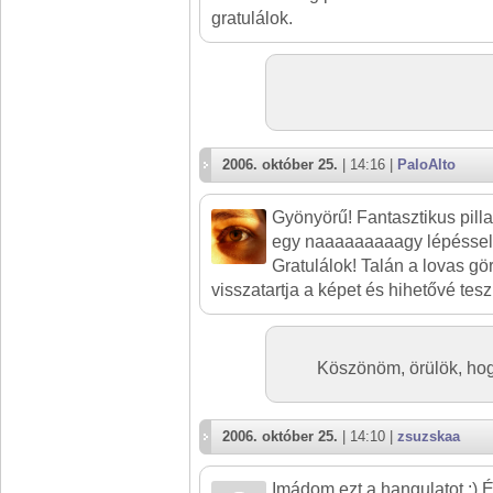
gratulálok.
2006. október 25.
| 14:16 |
PaloAlto
Gyönyörű! Fantasztikus pill
egy naaaaaaaaagy lépéssel a
Gratulálok! Talán a lovas gö
visszatartja a képet és hihetővé tesz
Köszönöm, örülök, hogy
2006. október 25.
| 14:10 |
zsuzskaa
Imádom ezt a hangulatot :) 