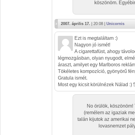
köszönöm. Egyébir
2007. április 17.
| 20:08 |
Unicornis
Ezt is megtaláltam :)
Nagyon jó ismét!
A cigarettafüst, ahogy távolo
légmozgásban, olyan nyugodt, elmé
áraszt, amilyet egy Marlboros reklám
Tökéletes kompozíció, gyönyörű fén
Gratula ismét.
Most egy kicsit körülnézek Nálad :) 
No örülök, köszönöm! 
(remélem az igaziak me
talán kijutok az amerikai n
lovasnemzet pály