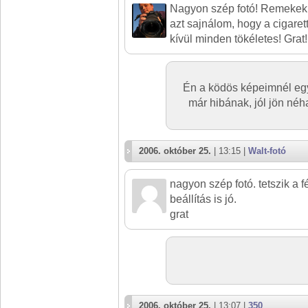
Nagyon szép fotó! Remekek
azt sajnálom, hogy a cigaret
kívül minden tökéletes! Grat!
Én a ködös képeimnél egy
már hibának, jól jön néh
2006. október 25.
| 13:15 |
Walt-fotó
nagyon szép fotó. tetszik a 
beállítás is jó.
grat
2006. október 25.
| 13:07 |
350