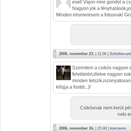
esel! Vajon mire gondol a c
Nagyon jok a fényhatások,jol 
Minden elismerésem a fotosnak! Gra
2006. november 23.
| 11:06 |
Scholes-un
Szerintem a csikós nagyon s
felvételért,illetve nagyon s
minden tetszik,iszonyatosan 
kifújja a füstöt...)!
Csikósnak nem kerül pé
neki e
2006. november 16.
| 23:48 |
toncsore