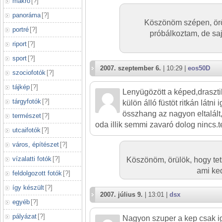
makró
[
?
]
panoráma
[
?
]
Köszönöm szépen, öröl
portré
[
?
]
próbálkoztam, de saj
riport
[
?
]
sport
[
?
]
2007. szeptember 6.
| 10:29 |
eos50D
szociofotók
[
?
]
tájkép
[
?
]
Lenyügözött a képed,drasztik
tárgyfotók
[
?
]
külön álló füstöt ritkán látni
összhang az nagyon eltalált
természet
[
?
]
oda illik semmi zavaró dolog nincs.
utcaifotók
[
?
]
város, építészet
[
?
]
vízalatti fotók
[
?
]
Köszönöm, örülök, hogy tets
ami ke
feldolgozott fotók
[
?
]
így készült
[
?
]
2007. július 9.
| 13:01 |
dsx
egyéb
[
?
]
pályázat
[
?
]
Nagyon szuper a kep csak i