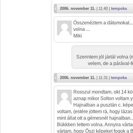
2006. november 11.
| 11:40 |
tempoka
Összenéztem a dátumokat...l
volna ...
Miki
Szerintem jól jártál volna 
velem, de a párával-
2006. november 11.
| 11:31 |
tempoka
Rosszul mondtam, okt 14 kö
aznap mikor Solton voltam y
Hajnalban a pusztán c. képe
voltam, (estére jöttem rá, hogy lázas
mint állat ott a gémesnél hajnalban
Bükkben lettem volna. Annyira várta
vártam, hogy Őszi képeket fogok a 