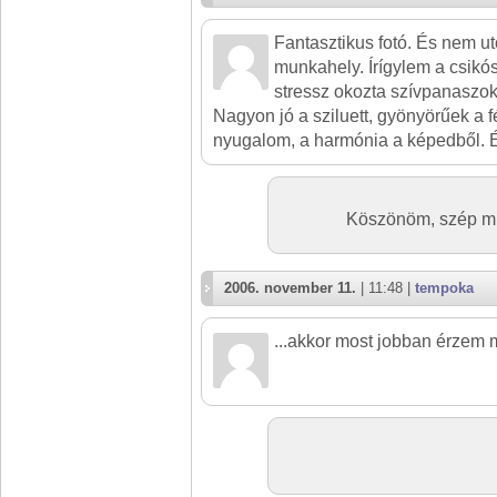
Fantasztikus fotó. És nem u
munkahely. Írígylem a csikó
stressz okozta szívpanaszok
Nagyon jó a sziluett, gyönyörűek a
nyugalom, a harmónia a képedből. Él
Köszönöm, szép mu
2006. november 11.
| 11:48 |
tempoka
...akkor most jobban érzem 