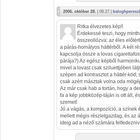
2006. október 28.
| 08:27 |
baloghperesz
Ritka élvezetes kép!!
Érdekessé teszi, hogy minth
összeollózva: az éles előtér
a párás-homályos háttérből. A két r
kapcsolja össze a lovas cigarettafüs
párája?) Az egész képből harmoniku
mivel a lovast csak sziluettjében lát
szépen ad kontrasztot a háttér-köd; 
csak azért másztak volna oda mögéj
Az már csak hab a tortán, hogy a de
fa a kép jobbközép-táján is ott áll, 
szemet!
Jó a vágás, a kompozíció, a színek 
mellett mégis részletgazdag, és az 
ideig ad a néző számára felfedezniva