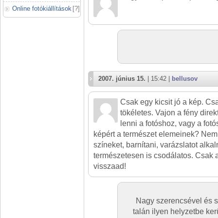
Online fotókiállítások
[
?
]
2007. június 15.
| 15:42 |
bellusov
Csak egy kicsit jó a kép. C
tökéletes. Vajon a fény dire
lenni a fotóshoz, vagy a fotó
képért a természet elemeinek? Nem k
színeket, barnítani, varázslatot alkal
természetesen is csodálatos. Csak a
visszaad!
Nagy szerencsével és so
talán ilyen helyzetbe kerü