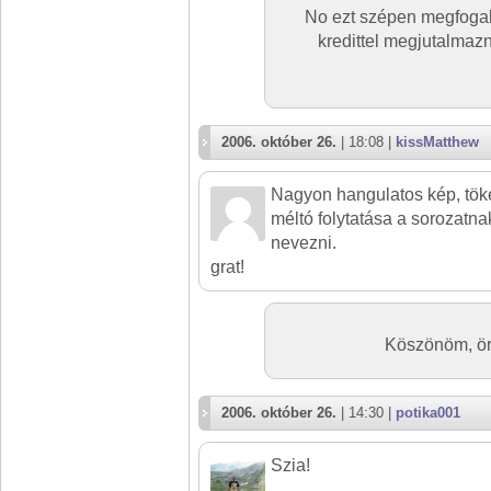
No ezt szépen megfogal
kredittel megjutalmazn
2006. október 26.
| 18:08 |
kissMatthew
Nagyon hangulatos kép, töké
méltó folytatása a sorozatna
nevezni.
grat!
Köszönöm, ör
2006. október 26.
| 14:30 |
potika001
Szia!