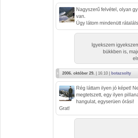
Nagyszerű felvétel, olyan g
van.
Úgy látom mindenütt rátaláls
Igyekszem igyekszem
bükkben is, maj
el
2006. október 29.
| 16:10 |
botazsolty
Rég láttam ilyen jó képet!
megtetszett, egy ilyen pillan
hangulat, egyserüen órási!
Grat!