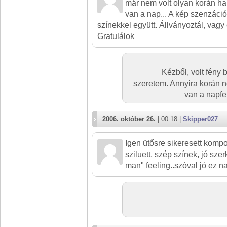
már nem volt olyan korán ha
van a nap... A kép szenzáció
színekkel együtt. Állványoztál, vag
Gratulálok
Kézből, volt fény
szeretem. Annyira korán n
van a napfel
2006. október 26.
| 00:18 |
Skipper027
Igen ütősre sikeresett kompo
sziluett, szép színek, jó szer
man" feeling..szóval jó ez n