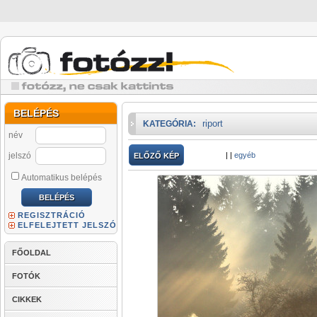
BELÉPÉS
riport
KATEGÓRIA:
név
jelszó
|
|
egyéb
ELŐZŐ KÉP
Automatikus belépés
REGISZTRÁCIÓ
ELFELEJTETT JELSZÓ
FŐOLDAL
FOTÓK
CIKKEK