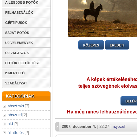
A LEGJOBB FOTÓK
FELHASZNÁLÓK
GÉPTÍPUSOK
SAJÁT FOTÓK
ÚJ VÉLEMÉNYEK
KÖZEPES
EREDETI
ÚJ VÁLASZOK
FOTÓK FELTÖLTÉSE
ISMERTETŐ
A képek értékeléséhez
SZABÁLYZAT
teljes szövegének elolvas
KATEGÓRIÁK
BELÉP
absztrakt
[
?
]
Ha még nincs felhasználónev
abszurd
[
?
]
akt
[
?
]
2007. december 4.
| 22:27 |
n.jozef
állatfotók
[
?
]