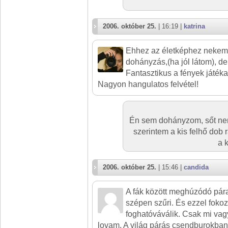
2006. október 25.
| 16:19 |
katrina
Ehhez az életképhez nekem 
dohányzás,(ha jól látom), de 
Fantasztikus a fények játéka
Nagyon hangulatos felvétel!
Én sem dohányzom, sőt nem
szerintem a kis felhő dob ra
a 
2006. október 25.
| 15:46 |
candida
A fák között meghúzódó pára
szépen szűri. És ezzel foko
foghatóváválik. Csak mi vag
lovam. A világ párás csendburokban