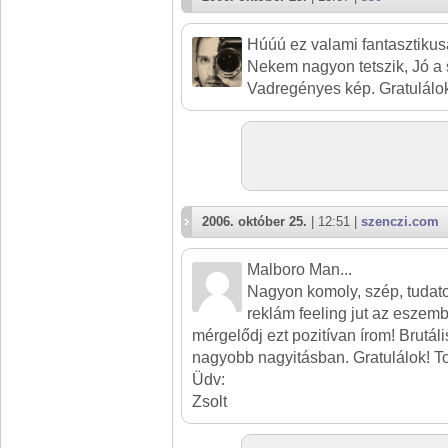
Húúú ez valami fantasztikus
Nekem nagyon tetszik, Jó a 
Vadregényes kép. Gratulálo
2006. október 25.
| 12:51 |
szenczi.com
Malboro Man...
Nagyon komoly, szép, tudatos
reklám feeling jut az esze
mérgelődj ezt pozitívan írom! Brutál
nagyobb nagyitásban. Gratulálok! T
Üdv:
Zsolt