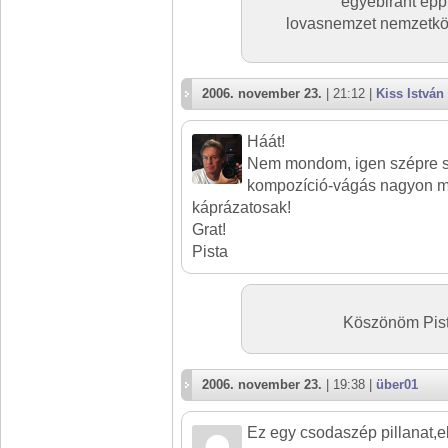
egyébiránt épp 
lovasnemzet nemzetköz
2006. november 23.
| 21:12 |
Kiss István
Háát!
Nem mondom, igen szépre si
kompozíció-vágás nagyon m
káprázatosak!
Grat!
Pista
Köszönöm Pista
2006. november 23.
| 19:38 |
über01
Ez egy csodaszép pillanat,