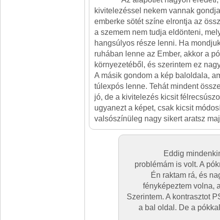
kivitelezéssel nekem vannak gondja
emberke sötét színe elrontja az öss
a szemem nem tudja eldönteni, melyi
hangsúlyos része lenni. Ha mondjuk
ruhában lenne az Ember, akkor a pó
környezetéből, és szerintem ez nagy
A másik gondom a kép baloldala, am
túlexpós lenne. Tehát mindent össze
jó, de a kivitelezés kicsit félrecsúsz
ugyanezt a képet, csak kicsit módosí
valsószínüleg nagy sikert aratsz maj
Eddig mindenkin
problémám is volt. A pók
Én raktam rá, és n
fényképeztem volna, a
Szerintem. A kontrasztot PS
a bal oldal. De a pókka