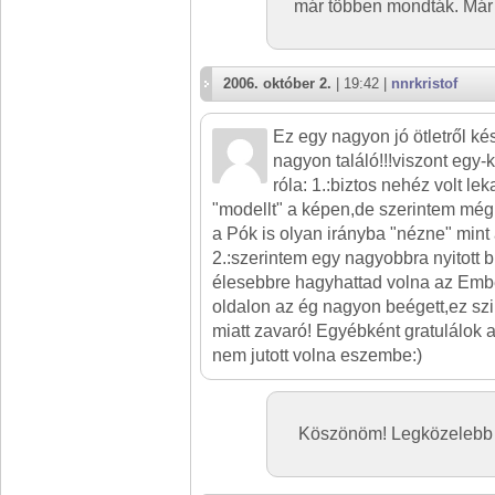
már többen mondták. Már
2006. október 2.
| 19:42 |
nnrkristof
Ez egy nagyon jó ötletről kés
nagyon találó!!!viszont egy
róla: 1.:biztos nehéz volt lek
"modellt" a képen,de szerintem még
a Pók is olyan irányba "nézne" mint 
2.:szerintem egy nagyobbra nyitott b
élesebbre hagyhattad volna az Embe
oldalon az ég nagyon beégett,ez szi
miatt zavaró! Egyébként gratulálok 
nem jutott volna eszembe:)
Köszönöm! Legközelebb 