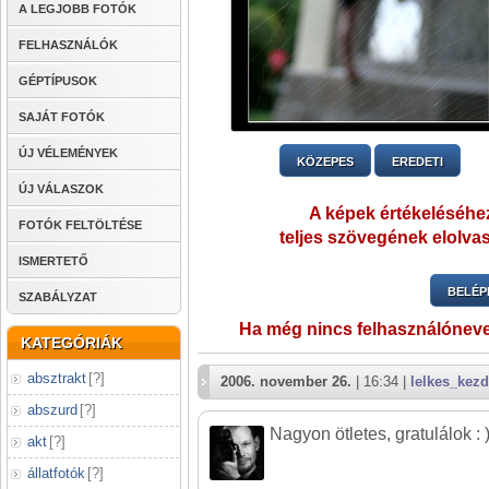
A LEGJOBB FOTÓK
FELHASZNÁLÓK
GÉPTÍPUSOK
SAJÁT FOTÓK
ÚJ VÉLEMÉNYEK
KÖZEPES
EREDETI
ÚJ VÁLASZOK
A képek értékeléséhez
FOTÓK FELTÖLTÉSE
teljes szövegének elolvas
ISMERTETŐ
BELÉP
SZABÁLYZAT
Ha még nincs felhasználónev
KATEGÓRIÁK
absztrakt
[
?
]
2006. november 26.
| 16:34 |
lelkes_kez
abszurd
[
?
]
Nagyon ötletes, gratulálok : 
akt
[
?
]
állatfotók
[
?
]