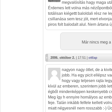
megvalósítás hagy maga után
Érdemes lett volna más nézőpontból
totálisan kiégettt baloldali rész ne 
csillanása sem tesz jót, mert elvonja
piros folt balodalt alul. Nem ártana ú
Már nincs meg a 
2006. október 2.
| 17:51 |
ottlap
nagyon nagy ötlet, de a kivit
jobb. Ha egy picit ellépsz v
hogy vagy teljesen rajta leg
kívül az emberen, szerintem jobb lett
égből mindenképpen keskenyebb cs
Meg így h ennyire homályos az ember
feje. Talán inkább felfele kellett vol
miatt négyesnél nem rosszabb :-) Üd