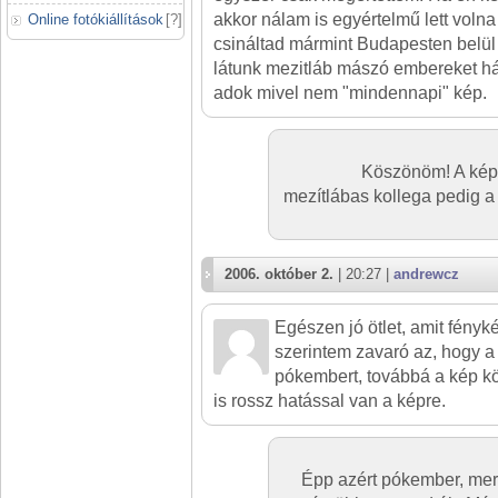
akkor nálam is egyértelmű lett volna
Online fotókiállítások
[
?
]
csináltad mármint Budapesten belü
látunk mezitláb mászó embereket há
adok mivel nem "mindennapi" kép.
Köszönöm! A kép 
mezítlábas kollega pedig 
2006. október 2.
| 20:27 |
andrewcz
Egészen jó ötlet, amit fényk
szerintem zavaró az, hogy a 
pókembert, továbbá a kép kö
is rossz hatással van a képre.
Épp azért pókember, mert 