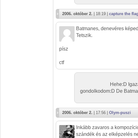
2006. október 2.
| 18:19 |
capture the fla
Batmanes, denevéres képed 
Tetszik.
písz
ctf
Hehe:D Igaz
gondolkodom:D De Batman
2006. október 2.
| 17:56 |
Olym-puszi
Inkább zavaros a kompozíció, 
szándék és az elképzelés n