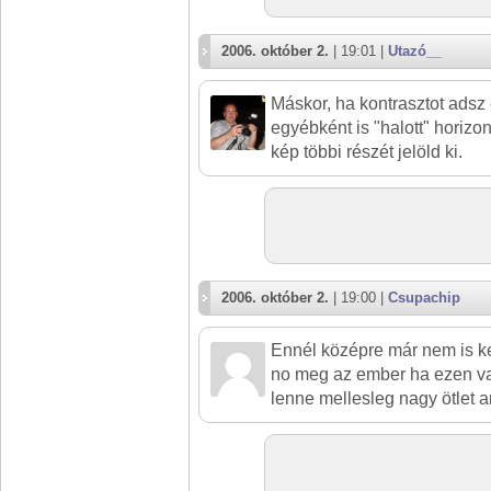
2006. október 2.
| 19:01 |
Utazó__
Máskor, ha kontrasztot adsz
egyébként is "halott" horizo
kép többi részét jelöld ki.
2006. október 2.
| 19:00 |
Csupachip
Ennél középre már nem is ke
no meg az ember ha ezen va
lenne mellesleg nagy ötlet 