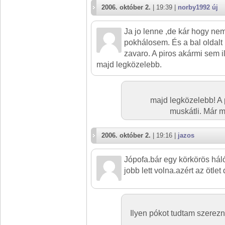
2006. október 2.
| 19:39 |
norby1992 új
Ja jo lenne ,de kár hogy ne
pokhálosem. És a bal oldal
zavaro. A piros akármi sem i
majd legközelebb.
majd legközelebb! A
muskátli. Már m
2006. október 2.
| 19:16 |
jazos
Jópofa.bár egy körkörös hál
jobb lett volna.azért az ötlet
Ilyen pókot tudtam szerez