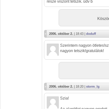
része viszont tetszik. üdv b
Köszön
2006. október 2.
| 18:43 |
doduff
Szerintem nagyon ötletes!s
nagyon tetszik!gratulálok!
2006. október 2.
| 18:20 |
storm_lg
Szia!
Az alapötlet nagyon eredeti