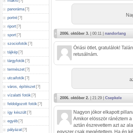
makró
[
?
]
panoráma
[
?
]
Na
portré
[
?
]
riport
[
?
]
2006. október 3.
| 00:11 |
nandorlang
sport
[
?
]
szociofotók
[
?
]
Óriási ötlet, gratulálok! Talán
tájkép
[
?
]
retusálnám.
tárgyfotók
[
?
]
természet
[
?
]
utcaifotók
[
?
]
a
város, építészet
[
?
]
vízalatti fotók
[
?
]
2006. október 2.
| 21:29 |
Csepkele
feldolgozott fotók
[
?
]
Nagyon jókor elkapott pillana
így készült
[
?
]
Amikor elösször ránéztem a 
egyéb
[
?
]
aztán észrevettem azt az ala
pályázat
[
?
]
egyszer csak megértettem. Ha én ké