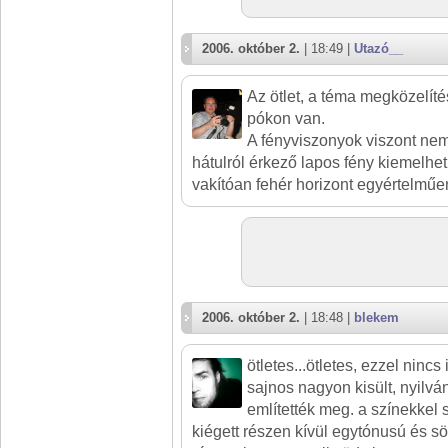
2006. október 2.
| 18:49 |
Utazó__
Az ötlet, a téma megközelíté
pókon van.
A fényviszonyok viszont nem 
hátulról érkező lapos fény kiemelhet
vakítóan fehér horizont egyértelműe
2006. október 2.
| 18:48 |
blekem
ötletes...ötletes, ezzel nincs 
sajnos nagyon kisült, nyilván
említették meg. a színekkel
kiégett részen kívül egytónusú és sö