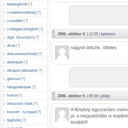
barlangfotók
[
?
]
családi/emlékkép
[
?
]
csendélet
[
?
]
csillagászat/égbolt
[
?
]
2006. október 4.
| 12:00 |
kplumix
digit. illusztráció
[
?
]
divat
[
?
]
nagyon tetszik , ötletes
dokumentumfotók
[
?
]
életképek
[
?
]
elkapott pillanatok
[
?
]
glamour
[
?
]
hangulatképek
[
?
]
humor
[
?
]
2006. október 4.
| 09:48 |
platy
infravörös fotók
[
?
]
A fénykép egyszerűen zseniál
koncert - színpad
[
?
]
jó, a megvalósítás is majdne
légifotók
[
?
]
tovább!!!