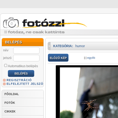
BELÉPÉS
humor
KATEGÓRIA:
név
jelszó
|
|
egyéb
ELŐZŐ KÉP
Automatikus belépés
REGISZTRÁCIÓ
ELFELEJTETT JELSZÓ
FŐOLDAL
FOTÓK
CIKKEK