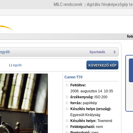
MILC rendszerek
digitális fényképezőgép t
fot
egyéb
Eperfakék
5
|
|
egyéb
KÖVETKEZŐ KÉP
Canon T70
Feltöltve:
2006. augusztus 14. 10:35
érzékenység:
ISO 200
forrás:
papírkép
Készítés helye (ország):
Egyesült Királyság
Készítés helye:
Townend
Feldolgozható:
nem
Pontozható:
igen