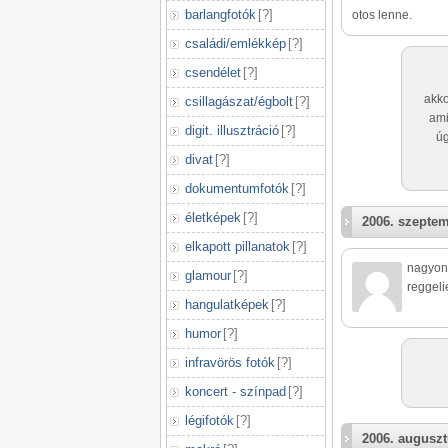
barlangfotók
[
?
]
otos lenne.
családi/emlékkép
[
?
]
csendélet
[
?
]
akko
csillagászat/égbolt
[
?
]
ami
digit. illusztráció
[
?
]
úg
divat
[
?
]
dokumentumfotók
[
?
]
életképek
[
?
]
2006. szeptem
elkapott pillanatok
[
?
]
nagyon 
glamour
[
?
]
reggeli
hangulatképek
[
?
]
humor
[
?
]
infravörös fotók
[
?
]
koncert - színpad
[
?
]
légifotók
[
?
]
2006. auguszt