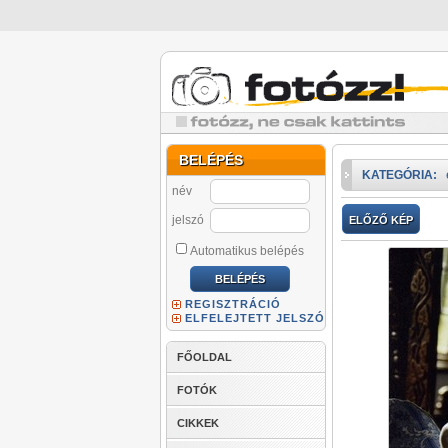
BELÉPÉS
KATEGÓRIA:
név
jelszó
ELŐZŐ KÉP
Automatikus belépés
REGISZTRÁCIÓ
ELFELEJTETT JELSZÓ
FŐOLDAL
FOTÓK
CIKKEK