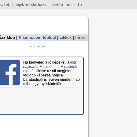
esztek
objektív adatbázis
elektromos autó
ózz klub
|
Pixinfo.com főoldal
|
cikkek
|
hírek
Ha kedveled a jó képeket, akkor
Lájkold
a
Fotózz.hu új Facebook
oldalát
, illetve az ott megjelenő
legjobb képeket, hogy a
barátaidnak is legyen minden nap
miben gyönyörködniük.