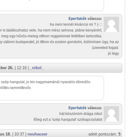
Eperfakék
válasza:
ha nem lennél kíváncsi mi ? (-:::
r is találkozhatsz vele, ha nem mész sehova. pláne kenyérért,
 meg egy hűvös-meleg otthon reggeleinek feltétlwn tartozéka.
y utálom budapestet, jó itthon és ezekre gondolni, különösen úgy, ha az
üzeneted fogad.
jó légy
ber 26.
| 12:16 |
_nikol_
szép hangulat, jo kis nagymamánál nyaralós-ébredős-
előttis-semmittevős
Eperfakék
válasza:
hát köszönöm drága nikol
főleg ezt a 'szép hangulat' szókapcsolatot
us 18.
| 10:37 |
neuhauser
adott pontszám:
5