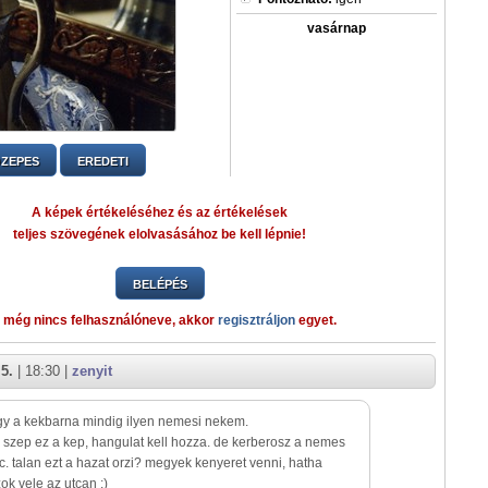
vasárnap
ZEPES
EREDETI
A képek értékeléséhez és az értékelések
teljes szövegének elolvasásához be kell lépnie!
BELÉPÉS
 még nincs felhasználóneve, akkor
regisztráljon
egyet.
5.
| 18:30 |
zenyit
y a kekbarna mindig ilyen nemesi nekem.
szep ez a kep, hangulat kell hozza. de kerberosz a nemes
. talan ezt a hazat orzi? megyek kenyeret venni, hatha
zok vele az utcan :)