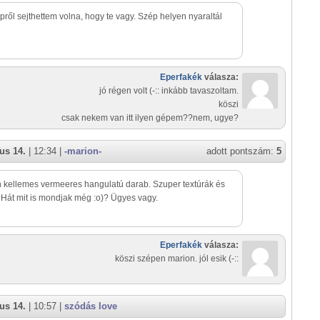
épről sejthettem volna, hogy te vagy. Szép helyen nyaraltál
Eperfakék
válasza:
jó régen volt (-:: inkább tavaszoltam.
köszi
csak nekem van itt ilyen gépem??nem, ugye?
us 14.
| 12:34 |
-marion-
adott pontszám:
5
kellemes vermeeres hangulatú darab. Szuper textúrák és
 Hát mit is mondjak még :o)? Ügyes vagy.
Eperfakék
válasza:
köszi szépen marion. jól esik (-::
us 14.
| 10:57 |
szódás love