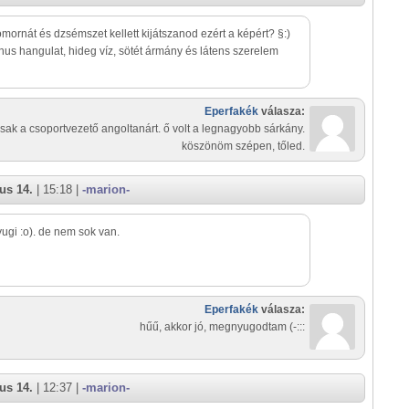
mornát és dzsémszet kellett kijátszanod ezért a képért? §:)
ánus hangulat, hideg víz, sötét ármány és látens szerelem
Eperfakék
válasza:
sak a csoportvezető angoltanárt. ő volt a legnagyobb sárkány.
köszönöm szépen, tőled.
us 14.
| 15:18 |
-marion-
ugi :o). de nem sok van.
Eperfakék
válasza:
hűű, akkor jó, megnyugodtam (-:::
us 14.
| 12:37 |
-marion-