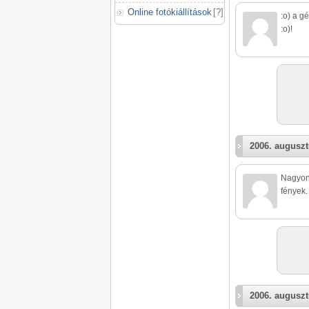
Online fotókiállítások
[
?
]
:o) a g
:o)!
2006. auguszt
Nagyon 
fények.
2006. auguszt