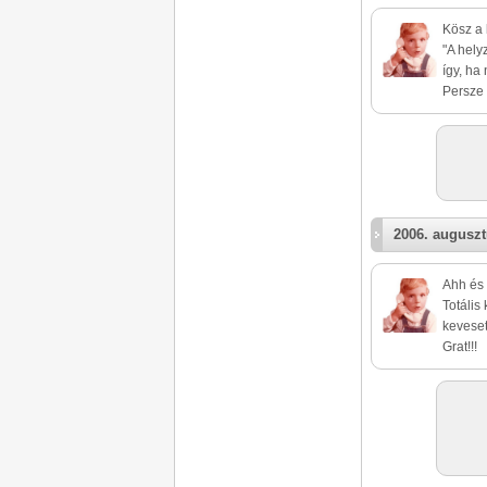
Kösz a 
"A hely
így, ha
Persze 
2006. auguszt
Ahh és
Totális
keveset
Grat!!!