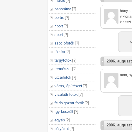
makró
[
?
]
panoráma
[
?
]
hány ko
viktori
portré
[
?
]
klassz!
riport
[
?
]
sport
[
?
]
c
szociofotók
[
?
]
tájkép
[
?
]
tárgyfotók
[
?
]
2006. auguszt
természet
[
?
]
nem, ny
utcaifotók
[
?
]
város, építészet
[
?
]
vízalatti fotók
[
?
]
feldolgozott fotók
[
?
]
így készült
[
?
]
egyéb
[
?
]
2006. auguszt
pályázat
[
?
]