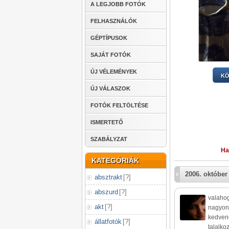
A LEGJOBB FOTÓK
FELHASZNÁLÓK
GÉPTÍPUSOK
SAJÁT FOTÓK
ÚJ VÉLEMÉNYEK
KÖ
ÚJ VÁLASZOK
FOTÓK FELTÖLTÉSE
ISMERTETŐ
SZABÁLYZAT
Ha
KATEGÓRIÁK
2006. október 
absztrakt
[
?
]
abszurd
[
?
]
valahog
akt
[
?
]
nagyon 
kedvenc
állatfotók
[
?
]
talalko