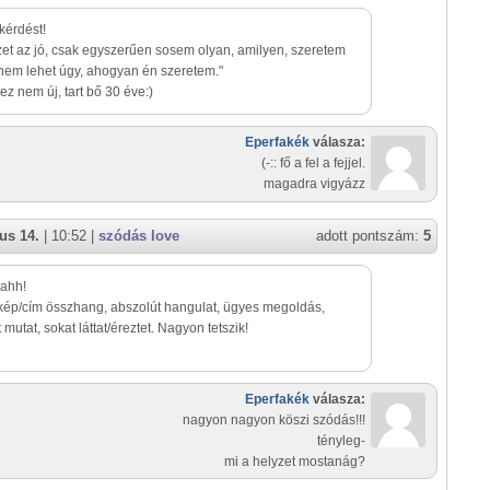
kérdést!
zet az jó, csak egyszerűen sosem olyan, amilyen, szeretem
 nem lehet úgy, ahogyan én szeretem."
ez nem új, tart bő 30 éve:)
Eperfakék
válasza:
(-:: fő a fel a fejjel.
magadra vigyázz
us 14.
| 10:52 |
szódás love
adott pontszám:
5
 ahh!
 kép/cím összhang, abszolút hangulat, ügyes megoldás,
 mutat, sokat láttat/éreztet. Nagyon tetszik!
Eperfakék
válasza:
nagyon nagyon köszi szódás!!!
tényleg-
mi a helyzet mostanág?