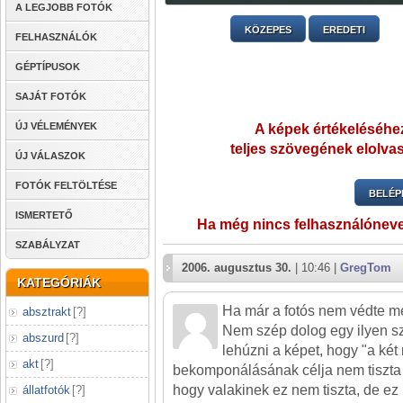
A LEGJOBB FOTÓK
KÖZEPES
EREDETI
FELHASZNÁLÓK
GÉPTÍPUSOK
SAJÁT FOTÓK
ÚJ VÉLEMÉNYEK
A képek értékeléséhez
teljes szövegének elolvas
ÚJ VÁLASZOK
FOTÓK FELTÖLTÉSE
BELÉP
ISMERTETŐ
Ha még nincs felhasználónev
SZABÁLYZAT
2006. augusztus 30.
| 10:46 |
GregTom
KATEGÓRIÁK
Ha már a fotós nem védte m
absztrakt
[
?
]
Nem szép dolog egy ilyen sz
abszurd
[
?
]
lehúzni a képet, hogy "a két
akt
[
?
]
bekomponálásának célja nem tiszta
hogy valakinek ez nem tiszta, de ez
állatfotók
[
?
]