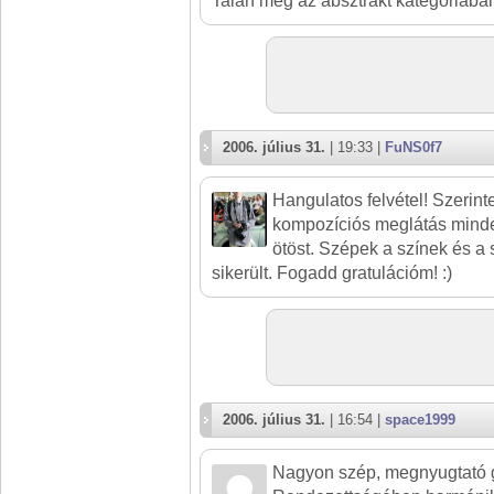
Talán még az absztrakt kategóriában 
2006. július 31.
| 19:33 |
FuNS0f7
Hangulatos felvétel! Szerin
kompozíciós meglátás mind
ötöst. Szépek a színek és a 
sikerült. Fogadd gratulációm! :)
2006. július 31.
| 16:54 |
space1999
Nagyon szép, megnyugtató 