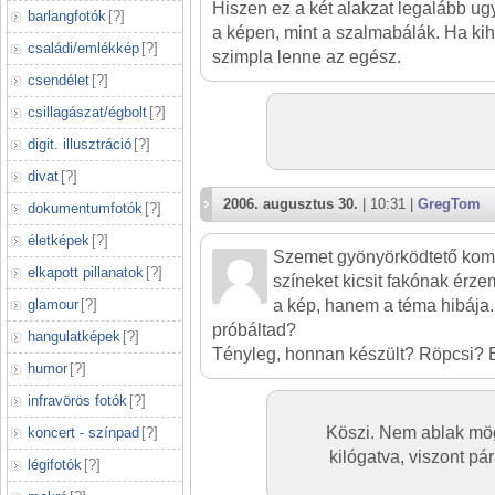
Hiszen ez a két alakzat legalább ug
barlangfotók
[
?
]
a képen, mint a szalmabálák. Ha kih
családi/emlékkép
[
?
]
szimpla lenne az egész.
csendélet
[
?
]
csillagászat/égbolt
[
?
]
digit. illusztráció
[
?
]
divat
[
?
]
2006. augusztus 30.
| 10:31 |
GregTom
dokumentumfotók
[
?
]
életképek
[
?
]
Szemet gyönyörködtető kom
elkapott pillanatok
[
?
]
színeket kicsit fakónak érz
glamour
[
?
]
a kép, hanem a téma hibája
próbáltad?
hangulatképek
[
?
]
Tényleg, honnan készült? Röpcsi? 
humor
[
?
]
infravörös fotók
[
?
]
Köszi. Nem ablak mög
koncert - színpad
[
?
]
kilógatva, viszont pár
légifotók
[
?
]