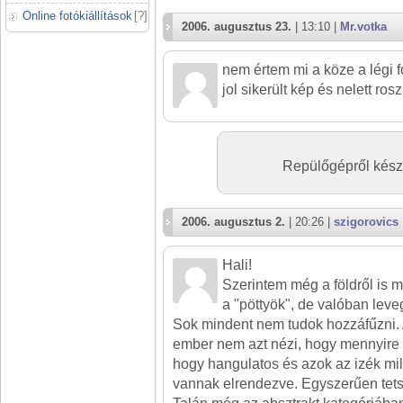
Online fotókiállítások
[
?
]
2006. augusztus 23.
| 13:10 |
Mr.votka
nem értem mi a köze a légi 
jol sikerült kép és nelett ro
Repülőgépről készül
2006. augusztus 2.
| 20:26 |
szigorovics
Hali!
Szerintem még a földről is 
a "pöttyök", de valóban lev
Sok mindent nem tudok hozzáfűzni. A
ember nem azt nézi, hogy mennyire
hogy hangulatos és azok az izék mi
vannak elrendezve. Egyszerűen tets