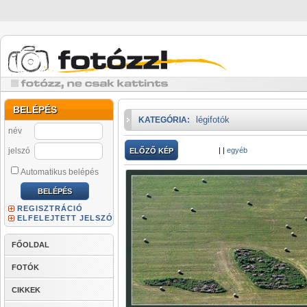
BELÉPÉS
légifotók
KATEGÓRIA:
név
jelszó
|
|
egyéb
ELŐZŐ KÉP
Automatikus belépés
REGISZTRÁCIÓ
ELFELEJTETT JELSZÓ
FŐOLDAL
FOTÓK
CIKKEK