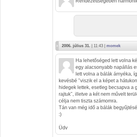
Rendezettségében harmóni
2006. július 31.
| 11:43 |
momek
Ha lehetőséged lett volna ké
egy alacsonyabb napállás 
lett volna a bálák árnyéka, í
kevésbé "viszik el a képet a hátukon"
hidegek lettek, esetleg becsapva a 
rajtuk", illetve a két nem művelt te
célja nem tiszta számomra.
Tán van még idő a bálák begyűjtéséi
:)
Üdv