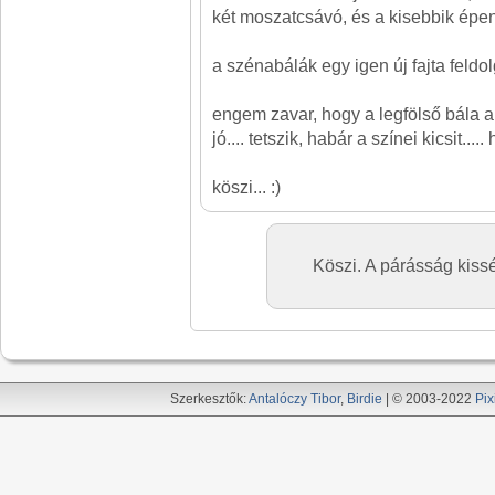
két moszatcsávó, és a kisebbik épen
a szénabálák egy igen új fajta feldolg
engem zavar, hogy a legfölső bála an
jó.... tetszik, habár a színei kicsit.....
köszi... :)
Köszi. A párásság kissé
Szerkesztők:
Antalóczy Tibor
,
Birdie
| © 2003-2022
Pix