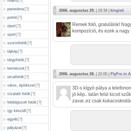
makró
[
?
]
panoráma
[
?
]
2006. augusztus 29.
| 19:34 |
kingisti
portré
[
?
]
Remek fotó, gratulálok! Nagy
riport
[
?
]
kompozíció, és ezek a nagy 
sport
[
?
]
szociofotók
[
?
]
tájkép
[
?
]
tárgyfotók
[
?
]
természet
[
?
]
2006. augusztus 28.
| 22:05 |
FlyFro in A
utcaifotók
[
?
]
város, építészet
[
?
]
3D-s kígyó pálya a telefonon
vízalatti fotók
[
?
]
jó kép.. talán felül kicsit s
zavar..ez csak kukacoskodás
feldolgozott fotók
[
?
]
így készült
[
?
]
egyéb
[
?
]
pályázat
[
?
]