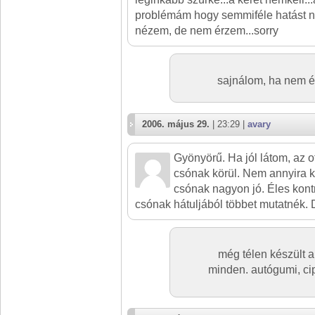
problémám hogy semmiféle hatást n
nézem, de nem érzem...sorry
sajnálom, ha nem é
2006. május 29.
| 23:29 |
avary
Gyönyörű. Ha jól látom, az o
csónak körül. Nem annyira k
csónak nagyon jó. Éles kontr
csónak hátuljából többet mutatnék. D
még télen készült a 
minden. autógumi, ci