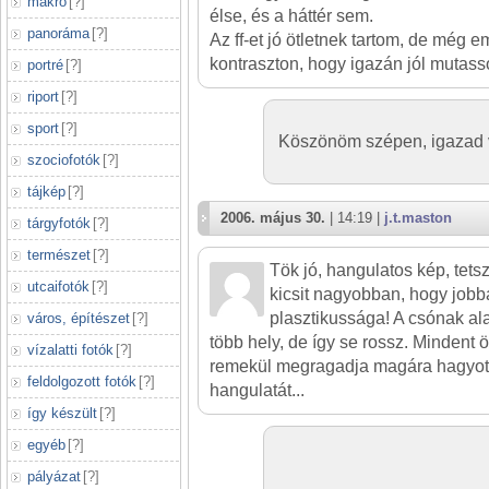
makró
[
?
]
élse, és a háttér sem.
panoráma
[
?
]
Az ff-et jó ötletnek tartom, de még e
kontraszton, hogy igazán jól mutasso
portré
[
?
]
riport
[
?
]
sport
[
?
]
Köszönöm szépen, igazad 
szociofotók
[
?
]
tájkép
[
?
]
2006. május 30.
| 14:19 |
j.t.maston
tárgyfotók
[
?
]
természet
[
?
]
Tök jó, hangulatos kép, tetsz
utcaifotók
[
?
]
kicsit nagyobban, hogy jobba
plasztikussága! A csónak alat
város, építészet
[
?
]
több hely, de így se rossz. Mindent
vízalatti fotók
[
?
]
remekül megragadja magára hagyott
feldolgozott fotók
[
?
]
hangulatát...
így készült
[
?
]
egyéb
[
?
]
pályázat
[
?
]