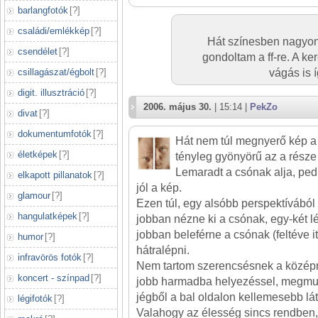
barlangfotók
[
?
]
családi/emlékkép
[
?
]
Hát színesben nagyon 
csendélet
[
?
]
gondoltam a ff-re. A ke
csillagászat/égbolt
[
?
]
vágás is 
digit. illusztráció
[
?
]
2006. május 30.
| 15:14 |
PekZo
divat
[
?
]
dokumentumfotók
[
?
]
Hát nem túl megnyerő kép a z
életképek
[
?
]
tényleg gyönyörű az a része
Lemaradt a csónak alja, ped
elkapott pillanatok
[
?
]
jól a kép.
glamour
[
?
]
Ezen túl, egy alsóbb perspektívából
hangulatképek
[
?
]
jobban nézne ki a csónak, egy-két l
jobban beleférne a csónak (feltéve i
humor
[
?
]
hátralépni.
infravörös fotók
[
?
]
Nem tartom szerencsésnek a középr
koncert - színpad
[
?
]
jobb harmadba helyezéssel, megmut
jégből a bal oldalon kellemesebb lá
légifotók
[
?
]
Valahogy az élesség sincs rendben,