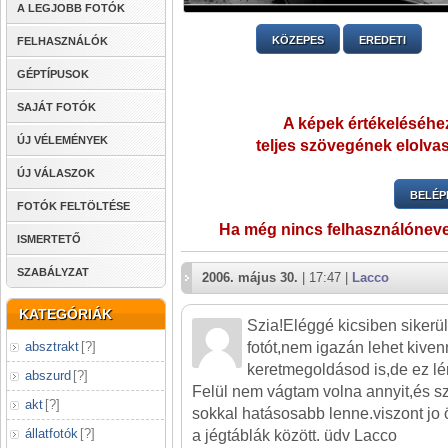
A LEGJOBB FOTÓK
KÖZEPES
EREDETI
FELHASZNÁLÓK
GÉPTÍPUSOK
SAJÁT FOTÓK
A képek értékeléséhez
ÚJ VÉLEMÉNYEK
teljes szövegének elolvas
ÚJ VÁLASZOK
BELÉP
FOTÓK FELTÖLTÉSE
Ha még nincs felhasználónev
ISMERTETŐ
SZABÁLYZAT
2006. május 30.
| 17:47 |
Lacco
KATEGÓRIÁK
Szia!Eléggé kicsiben sikerült
absztrakt
[
?
]
fotót,nem igazán lehet kiven
keretmegoldásod is,de ez lé
abszurd
[
?
]
Felül nem vágtam volna annyit,és s
akt
[
?
]
sokkal hatásosabb lenne.viszont jo 
állatfotók
[
?
]
a jégtáblák között. üdv Lacco