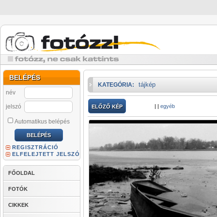
BELÉPÉS
tájkép
KATEGÓRIA:
név
jelszó
|
|
egyéb
ELŐZŐ KÉP
Automatikus belépés
REGISZTRÁCIÓ
ELFELEJTETT JELSZÓ
FŐOLDAL
FOTÓK
CIKKEK