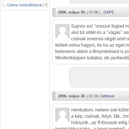
Online fotókiállítások
[
?
]
2006. május 30.
| 07:08 |
_GAPE_
Sajnos ezt "rosszul fogtad me
alul túl sötét és a "vágás" s
csónak innensö végét amit
kellett volna hagyni, és ha az eget 
belevenni akkor a fénymérésed is job
Mindenképpen tudatos, de javítandó
2006. május 30.
| 01:36 |
leftover
nemtudom, nekem sok külön
a kép, csónak, folyó, fák...
hiányzik...az ff tónusok elég
leginkább szürke...a keret nemkell.