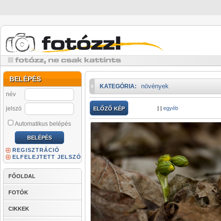
BELÉPÉS
növények
KATEGÓRIA:
név
jelszó
|
|
egyéb
ELŐZŐ KÉP
Automatikus belépés
REGISZTRÁCIÓ
ELFELEJTETT JELSZÓ
FŐOLDAL
FOTÓK
CIKKEK