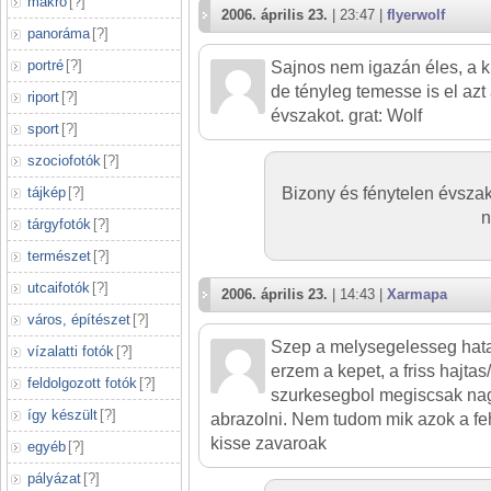
makró
[
?
]
2006. április 23.
| 23:47 |
flyerwolf
panoráma
[
?
]
portré
[
?
]
Sajnos nem igazán éles, a k
de tényleg temesse is el azt
riport
[
?
]
évszakot. grat: Wolf
sport
[
?
]
szociofotók
[
?
]
tájkép
[
?
]
Bizony és fénytelen évszak
n
tárgyfotók
[
?
]
természet
[
?
]
utcaifotók
[
?
]
2006. április 23.
| 14:43 |
Xarmapa
város, építészet
[
?
]
Szep a melysegelesseg hata
vízalatti fotók
[
?
]
erzem a kepet, a friss hajtas
feldolgozott fotók
[
?
]
szurkesegbol megiscsak na
így készült
[
?
]
abrazolni. Nem tudom mik azok a feh
kisse zavaroak
egyéb
[
?
]
pályázat
[
?
]