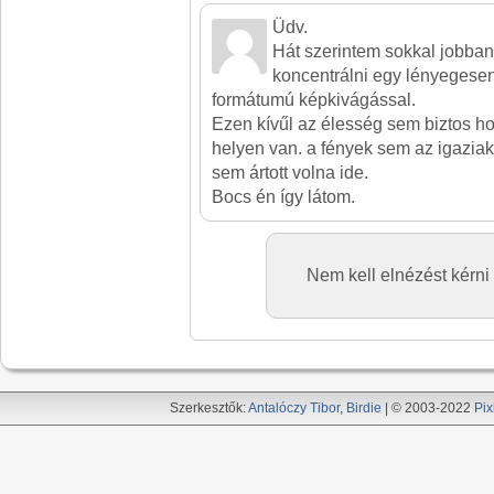
Üdv.
Hát szerintem sokkal jobban 
koncentrálni egy lényegese
formátumú képkivágással.
Ezen kívűl az élesség sem biztos h
helyen van. a fények sem az igaziak
sem ártott volna ide.
Bocs én így látom.
Nem kell elnézést kérni
Szerkesztők:
Antalóczy Tibor
,
Birdie
| © 2003-2022
Pix