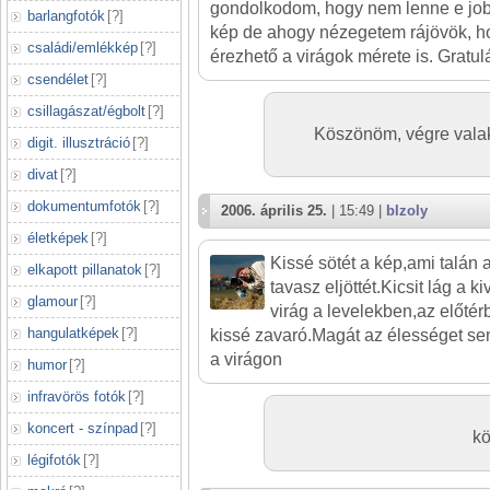
gondolkodom, hogy nem lenne e job
barlangfotók
[
?
]
kép de ahogy nézegetem rájövök, h
családi/emlékkép
[
?
]
érezhető a virágok mérete is. Gratul
csendélet
[
?
]
csillagászat/égbolt
[
?
]
Köszönöm, végre valak
digit. illusztráció
[
?
]
divat
[
?
]
dokumentumfotók
[
?
]
2006. április 25.
| 15:49 |
blzoly
életképek
[
?
]
Kissé sötét a kép,ami talán 
elkapott pillanatok
[
?
]
tavasz eljöttét.Kicsit lág a k
glamour
[
?
]
virág a levelekben,az előtér
hangulatképek
[
?
]
kissé zavaró.Magát az élességet sem
a virágon
humor
[
?
]
infravörös fotók
[
?
]
koncert - színpad
[
?
]
kö
légifotók
[
?
]