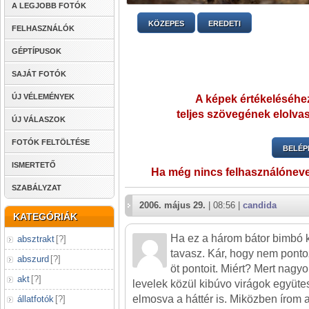
A LEGJOBB FOTÓK
KÖZEPES
EREDETI
FELHASZNÁLÓK
GÉPTÍPUSOK
SAJÁT FOTÓK
ÚJ VÉLEMÉNYEK
A képek értékeléséhez
teljes szövegének elolvas
ÚJ VÁLASZOK
FOTÓK FELTÖLTÉSE
BELÉP
ISMERTETŐ
Ha még nincs felhasználónev
SZABÁLYZAT
2006. május 29.
| 08:56 |
candida
KATEGÓRIÁK
Ha ez a három bátor bimbó ki
absztrakt
[
?
]
tavasz. Kár, hogy nem pont
abszurd
[
?
]
öt pontoit. Miért? Mert nagy
akt
[
?
]
levelek közül kibúvo virágok együte
elmosva a háttér is. Miközben írom
állatfotók
[
?
]