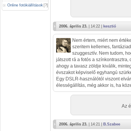
Online fotókiállítások
[
?
]
2006. április 23.
| 14:22 |
kesztió
Nem értem, miért nem értéke
szeritem kellemes, fantáziad
szuggesztív. Nem tudom, ho
játszott rá a fotós a színkontrasztra
ahogy a tavasz zöldje kiválik, minte
évszakot képviselő egyhangú szürk
Egy DSLR-használótól viszont elvár
élességállítás, még akkor is, ha köz
Az é
2006. április 23.
| 14:21 |
B.Szabee