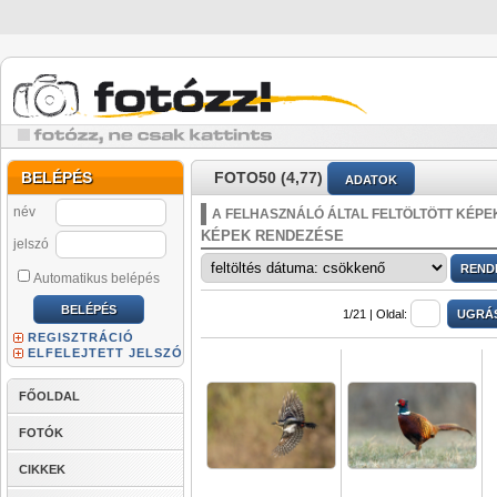
BELÉPÉS
FOTO50 (4,77)
ADATOK
név
A FELHASZNÁLÓ ÁLTAL FELTÖLTÖTT KÉPE
KÉPEK RENDEZÉSE
jelszó
Automatikus belépés
1/21 |
Oldal:
REGISZTRÁCIÓ
ELFELEJTETT JELSZÓ
FŐOLDAL
FOTÓK
CIKKEK