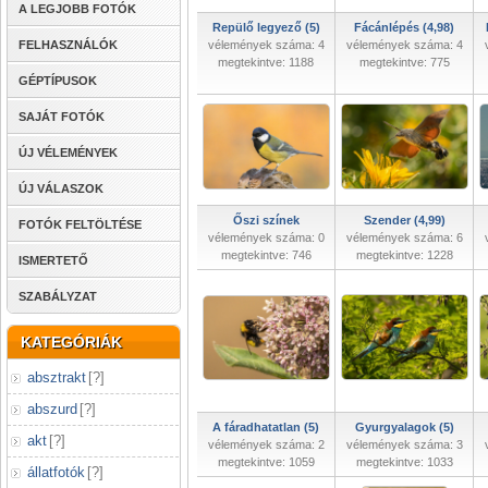
A LEGJOBB FOTÓK
Repülő legyező (5)
Fácánlépés (4,98)
FELHASZNÁLÓK
vélemények száma: 4
vélemények száma: 4
megtekintve: 1188
megtekintve: 775
GÉPTÍPUSOK
SAJÁT FOTÓK
ÚJ VÉLEMÉNYEK
ÚJ VÁLASZOK
Őszi színek
Szender (4,99)
FOTÓK FELTÖLTÉSE
vélemények száma: 0
vélemények száma: 6
megtekintve: 746
megtekintve: 1228
ISMERTETŐ
SZABÁLYZAT
KATEGÓRIÁK
absztrakt
[
?
]
abszurd
[
?
]
A fáradhatatlan (5)
Gyurgyalagok (5)
akt
[
?
]
vélemények száma: 2
vélemények száma: 3
megtekintve: 1059
megtekintve: 1033
állatfotók
[
?
]