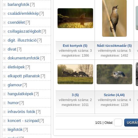
barlangfotók
[
?
]
családi/emlékkép
[
?
]
csendélet
[
?
]
csillagászat/égbolt
[
?
]
digit. illusztráció
[
?
]
Esti kortyok (5)
Nádi tücsökmadár (5)
divat
[
?
]
vélemények száma: 3
vélemények száma: 5
megtekintve: 1386
megtekintve: 1492
dokumentumfotók
[
?
]
életképek
[
?
]
elkapott pillanatok
[
?
]
glamour
[
?
]
hangulatképek
[
?
]
3 (5)
Szürke (4,44)
vélemények száma: 2
vélemények száma: 4
humor
[
?
]
megtekintve: 1011
megtekintve: 1228
infravörös fotók
[
?
]
koncert - színpad
[
?
]
1/21 |
Oldal:
légifotók
[
?
]