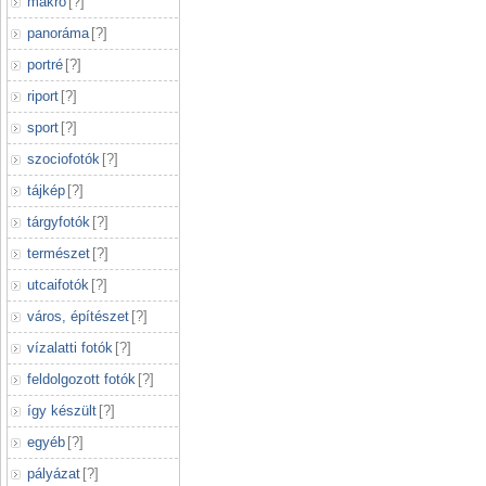
makró
[
?
]
panoráma
[
?
]
portré
[
?
]
riport
[
?
]
sport
[
?
]
szociofotók
[
?
]
tájkép
[
?
]
tárgyfotók
[
?
]
természet
[
?
]
utcaifotók
[
?
]
város, építészet
[
?
]
vízalatti fotók
[
?
]
feldolgozott fotók
[
?
]
így készült
[
?
]
egyéb
[
?
]
pályázat
[
?
]