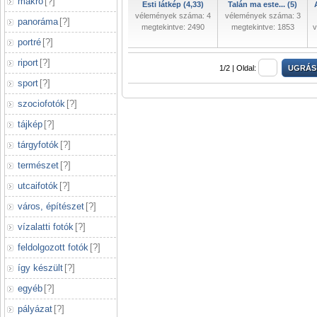
makró
[
?
]
Esti látkép (4,33)
Talán ma este... (5)
vélemények száma: 4
vélemények száma: 3
panoráma
[
?
]
megtekintve: 2490
megtekintve: 1853
v
portré
[
?
]
riport
[
?
]
1/2 |
Oldal:
sport
[
?
]
szociofotók
[
?
]
tájkép
[
?
]
tárgyfotók
[
?
]
természet
[
?
]
utcaifotók
[
?
]
város, építészet
[
?
]
vízalatti fotók
[
?
]
feldolgozott fotók
[
?
]
így készült
[
?
]
egyéb
[
?
]
pályázat
[
?
]