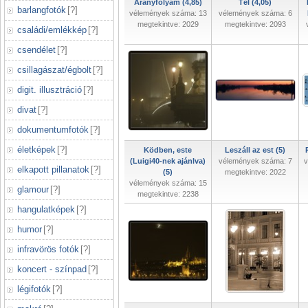
Aranyfolyam (4,85)
Tél (4,05)
barlangfotók
[
?
]
vélemények száma: 13
vélemények száma: 6
megtekintve: 2029
megtekintve: 2093
családi/emlékkép
[
?
]
csendélet
[
?
]
csillagászat/égbolt
[
?
]
digit. illusztráció
[
?
]
divat
[
?
]
dokumentumfotók
[
?
]
életképek
[
?
]
Ködben, este
Leszáll az est (5)
(Luigi40-nek ajánlva)
vélemények száma: 7
v
elkapott pillanatok
[
?
]
(5)
megtekintve: 2022
vélemények száma: 15
glamour
[
?
]
megtekintve: 2238
hangulatképek
[
?
]
humor
[
?
]
infravörös fotók
[
?
]
koncert - színpad
[
?
]
légifotók
[
?
]