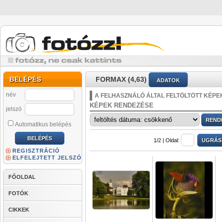
BELÉPÉS
FORMAX (4,63)
ADATOK
név
A FELHASZNÁLÓ ÁLTAL FELTÖLTÖTT KÉPE
KÉPEK RENDEZÉSE
jelszó
Automatikus belépés
1/2 |
Oldal:
REGISZTRÁCIÓ
ELFELEJTETT JELSZÓ
FŐOLDAL
FOTÓK
CIKKEK