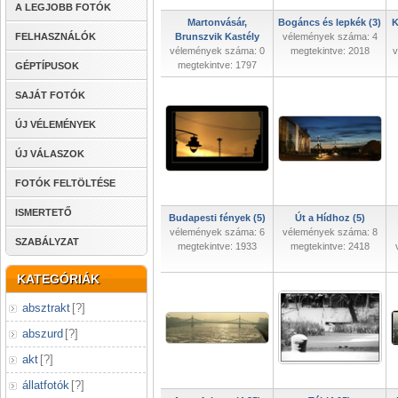
A LEGJOBB FOTÓK
Martonvásár,
Bogáncs és lepkék (3)
K
FELHASZNÁLÓK
Brunszvik Kastély
vélemények száma: 4
vélemények száma: 0
megtekintve: 2018
v
megtekintve: 1797
GÉPTÍPUSOK
SAJÁT FOTÓK
ÚJ VÉLEMÉNYEK
ÚJ VÁLASZOK
FOTÓK FELTÖLTÉSE
ISMERTETŐ
Budapesti fények (5)
Út a Hídhoz (5)
vélemények száma: 6
vélemények száma: 8
SZABÁLYZAT
megtekintve: 1933
megtekintve: 2418
KATEGÓRIÁK
absztrakt
[
?
]
abszurd
[
?
]
akt
[
?
]
állatfotók
[
?
]