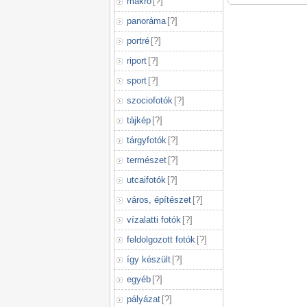
makró
[
?
]
panoráma
[
?
]
portré
[
?
]
riport
[
?
]
sport
[
?
]
szociofotók
[
?
]
tájkép
[
?
]
tárgyfotók
[
?
]
természet
[
?
]
utcaifotók
[
?
]
város, építészet
[
?
]
vízalatti fotók
[
?
]
feldolgozott fotók
[
?
]
így készült
[
?
]
egyéb
[
?
]
pályázat
[
?
]