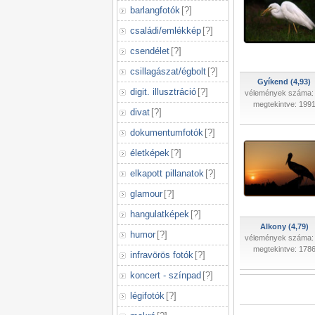
barlangfotók
[
?
]
családi/emlékkép
[
?
]
csendélet
[
?
]
csillagászat/égbolt
[
?
]
Gyíkend (4,93)
digit. illusztráció
[
?
]
vélemények száma:
megtekintve: 199
divat
[
?
]
dokumentumfotók
[
?
]
életképek
[
?
]
elkapott pillanatok
[
?
]
glamour
[
?
]
hangulatképek
[
?
]
Alkony (4,79)
humor
[
?
]
vélemények száma:
megtekintve: 178
infravörös fotók
[
?
]
koncert - színpad
[
?
]
légifotók
[
?
]