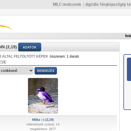
MILC rendszerek
digitális fényképezőgép t
fot
N (2,19)
ADATOK
 ÁLTAL FELTÖLTÖTT KÉPEK
összesen: 1 darab
ÉSE
Milka :-) (2,19)
vélemények száma: 14
megtekintve: 3077