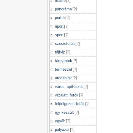
makró
[
?
]
panoráma
[
?
]
portré
[
?
]
riport
[
?
]
sport
[
?
]
szociofotók
[
?
]
tájkép
[
?
]
tárgyfotók
[
?
]
természet
[
?
]
utcaifotók
[
?
]
város, építészet
[
?
]
vízalatti fotók
[
?
]
feldolgozott fotók
[
?
]
így készült
[
?
]
egyéb
[
?
]
pályázat
[
?
]