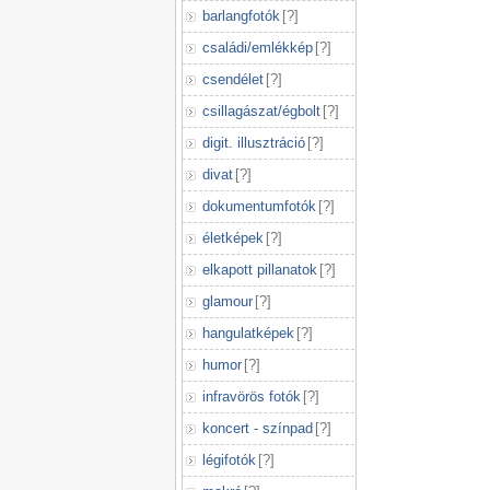
barlangfotók
[
?
]
családi/emlékkép
[
?
]
csendélet
[
?
]
csillagászat/égbolt
[
?
]
digit. illusztráció
[
?
]
divat
[
?
]
dokumentumfotók
[
?
]
életképek
[
?
]
elkapott pillanatok
[
?
]
glamour
[
?
]
hangulatképek
[
?
]
humor
[
?
]
infravörös fotók
[
?
]
koncert - színpad
[
?
]
légifotók
[
?
]