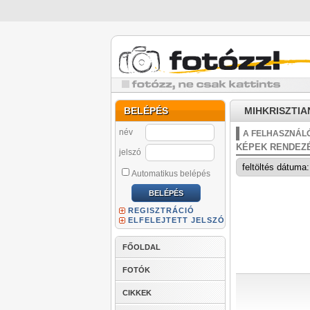
BELÉPÉS
MIHKRISZTIAN
név
A FELHASZNÁLÓ
KÉPEK RENDEZ
jelszó
Automatikus belépés
REGISZTRÁCIÓ
ELFELEJTETT JELSZÓ
FŐOLDAL
FOTÓK
CIKKEK