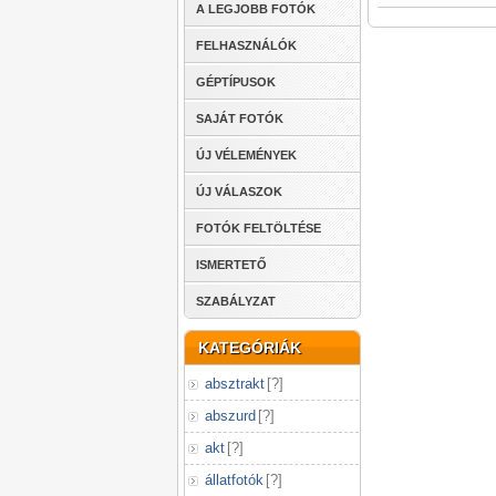
A LEGJOBB FOTÓK
FELHASZNÁLÓK
GÉPTÍPUSOK
SAJÁT FOTÓK
ÚJ VÉLEMÉNYEK
ÚJ VÁLASZOK
FOTÓK FELTÖLTÉSE
ISMERTETŐ
SZABÁLYZAT
KATEGÓRIÁK
absztrakt
[
?
]
abszurd
[
?
]
akt
[
?
]
állatfotók
[
?
]