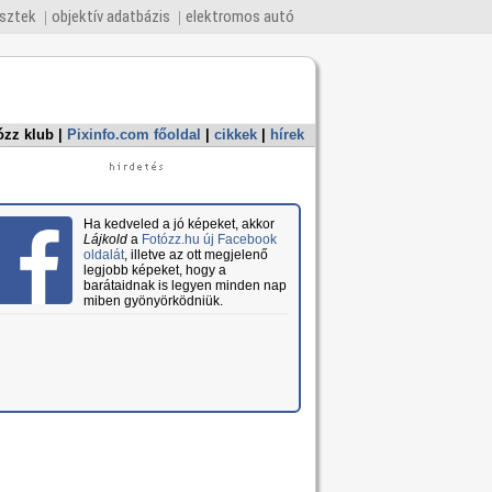
esztek
objektív adatbázis
elektromos autó
ózz klub
|
Pixinfo.com főoldal
|
cikkek
|
hírek
Ha kedveled a jó képeket, akkor
Lájkold
a
Fotózz.hu új Facebook
oldalát
, illetve az ott megjelenő
legjobb képeket, hogy a
barátaidnak is legyen minden nap
miben gyönyörködniük.