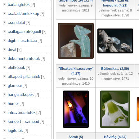
Supermoto 1/4 (3,74)
Hóvirág - szín és
barlangfotók
[
?
]
vélemények száma: 9
hangulat (4,21)
megtekintve: 1611
vélemények száma: 8
v
családi/emlékkép
[
?
]
megtekintve: 1598
csendélet
[
?
]
csillagászat/égbolt
[
?
]
digit. illusztráció
[
?
]
divat
[
?
]
dokumentumfotók
[
?
]
életképek
[
?
]
"Sisakos kisasszony"
Bújócska... (2,89)
(4,27)
vélemények száma: 12
elkapott pillanatok
[
?
]
vélemények száma: 10
megtekintve: 1471
megtekintve: 1410
glamour
[
?
]
hangulatképek
[
?
]
humor
[
?
]
infravörös fotók
[
?
]
koncert - színpad
[
?
]
légifotók
[
?
]
Sarok (5)
Hóvirág (4,54)
.