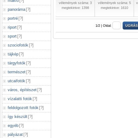
makró
[
?
]
vélemények száma: 3
vélemények száma: 5
v
megtekintve: 1398
megtekintve: 1610
panoráma
[
?
]
portré
[
?
]
1/2 |
Oldal:
riport
[
?
]
sport
[
?
]
szociofotók
[
?
]
tájkép
[
?
]
tárgyfotók
[
?
]
természet
[
?
]
utcaifotók
[
?
]
város, építészet
[
?
]
vízalatti fotók
[
?
]
feldolgozott fotók
[
?
]
így készült
[
?
]
egyéb
[
?
]
pályázat
[
?
]