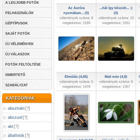
A LEGJOBB FOTÓK
Az Auróra
...hát így készült... :)
FELHASZNÁLÓK
nyomában... (5)
(5)
vélemények száma: 8
vélemények száma: 10
v
megtekintve: 2189
megtekintve: 1551
GÉPTÍPUSOK
SAJÁT FOTÓK
ÚJ VÉLEMÉNYEK
ÚJ VÁLASZOK
FOTÓK FELTÖLTÉSE
ISMERTETŐ
Elmúlás (4,05)
Mali este (4,8)
vélemények száma: 5
vélemények száma: 9
SZABÁLYZAT
megtekintve: 1478
megtekintve: 1357
KATEGÓRIÁK
absztrakt
[
?
]
abszurd
[
?
]
akt
[
?
]
állatfotók
[
?
]