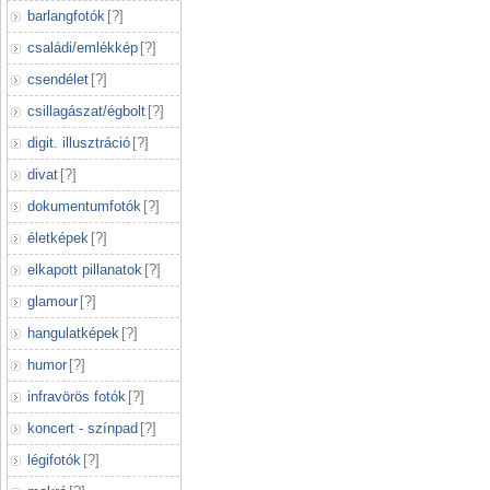
barlangfotók
[
?
]
családi/emlékkép
[
?
]
csendélet
[
?
]
csillagászat/égbolt
[
?
]
digit. illusztráció
[
?
]
divat
[
?
]
dokumentumfotók
[
?
]
életképek
[
?
]
elkapott pillanatok
[
?
]
glamour
[
?
]
hangulatképek
[
?
]
humor
[
?
]
infravörös fotók
[
?
]
koncert - színpad
[
?
]
légifotók
[
?
]