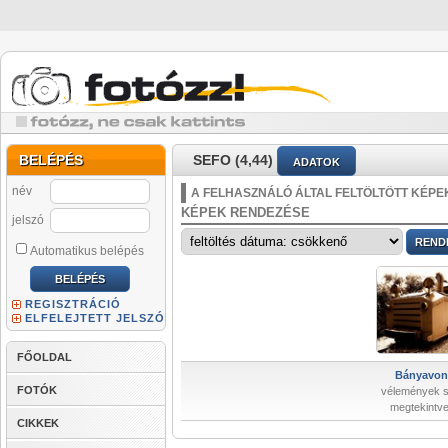
BELÉPÉS
SEFO (4,44)
ADATOK
név
A FELHASZNÁLÓ ÁLTAL FELTÖLTÖTT KÉPE
KÉPEK RENDEZÉSE
jelszó
Automatikus belépés
REGISZTRÁCIÓ
ELFELEJTETT JELSZÓ
FŐOLDAL
Bányavona
FOTÓK
vélemények 
megtekintve
CIKKEK