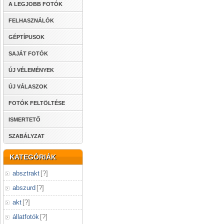
A LEGJOBB FOTÓK
FELHASZNÁLÓK
GÉPTÍPUSOK
SAJÁT FOTÓK
ÚJ VÉLEMÉNYEK
ÚJ VÁLASZOK
FOTÓK FELTÖLTÉSE
ISMERTETŐ
SZABÁLYZAT
KATEGÓRIÁK
absztrakt
[
?
]
abszurd
[
?
]
akt
[
?
]
állatfotók
[
?
]