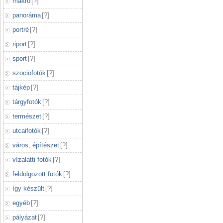
makró
[
?
]
panoráma
[
?
]
portré
[
?
]
riport
[
?
]
sport
[
?
]
szociofotók
[
?
]
tájkép
[
?
]
tárgyfotók
[
?
]
természet
[
?
]
utcaifotók
[
?
]
város, építészet
[
?
]
vízalatti fotók
[
?
]
feldolgozott fotók
[
?
]
így készült
[
?
]
egyéb
[
?
]
pályázat
[
?
]