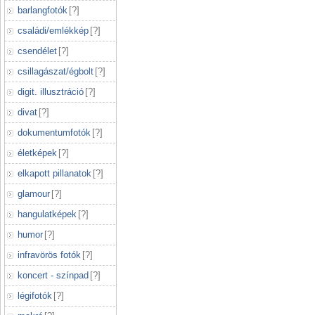
barlangfotók
[
?
]
családi/emlékkép
[
?
]
csendélet
[
?
]
csillagászat/égbolt
[
?
]
digit. illusztráció
[
?
]
divat
[
?
]
dokumentumfotók
[
?
]
életképek
[
?
]
elkapott pillanatok
[
?
]
glamour
[
?
]
hangulatképek
[
?
]
humor
[
?
]
infravörös fotók
[
?
]
koncert - színpad
[
?
]
légifotók
[
?
]