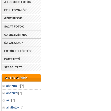
A LEGJOBB FOTÓK
FELHASZNÁLÓK
GÉPTÍPUSOK
SAJÁT FOTÓK
ÚJ VÉLEMÉNYEK
ÚJ VÁLASZOK
FOTÓK FELTÖLTÉSE
ISMERTETŐ
SZABÁLYZAT
KATEGÓRIÁK
absztrakt
[
?
]
abszurd
[
?
]
akt
[
?
]
állatfotók
[
?
]