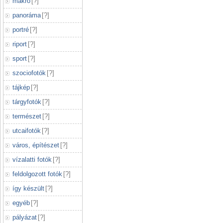
makró
[
?
]
panoráma
[
?
]
portré
[
?
]
riport
[
?
]
sport
[
?
]
szociofotók
[
?
]
tájkép
[
?
]
tárgyfotók
[
?
]
természet
[
?
]
utcaifotók
[
?
]
város, építészet
[
?
]
vízalatti fotók
[
?
]
feldolgozott fotók
[
?
]
így készült
[
?
]
egyéb
[
?
]
pályázat
[
?
]