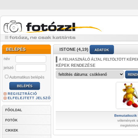
BELÉPÉS
ISTONE (4,19)
ADATOK
név
A FELHASZNÁLÓ ÁLTAL FELTÖLTÖTT KÉPE
KÉPEK RENDEZÉSE
jelszó
Automatikus belépés
REGISZTRÁCIÓ
ELFELEJTETT JELSZÓ
FŐOLDAL
Bemutatkozik 
FOTÓK
vélemények 
megtekintve
CIKKEK