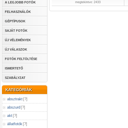
megtekintve: 2433
A LEGJOBB FOTÓK
FELHASZNÁLÓK
GÉPTÍPUSOK
SAJÁT FOTÓK
ÚJ VÉLEMÉNYEK
ÚJ VÁLASZOK
FOTÓK FELTÖLTÉSE
ISMERTETŐ
SZABÁLYZAT
KATEGÓRIÁK
absztrakt
[
?
]
abszurd
[
?
]
akt
[
?
]
állatfotók
[
?
]