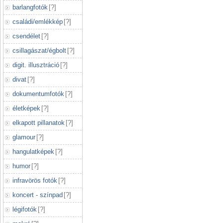
barlangfotók
[
?
]
családi/emlékkép
[
?
]
csendélet
[
?
]
csillagászat/égbolt
[
?
]
digit. illusztráció
[
?
]
divat
[
?
]
dokumentumfotók
[
?
]
életképek
[
?
]
elkapott pillanatok
[
?
]
glamour
[
?
]
hangulatképek
[
?
]
humor
[
?
]
infravörös fotók
[
?
]
koncert - színpad
[
?
]
légifotók
[
?
]