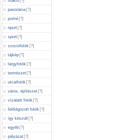
makró
[
?
]
panoráma
[
?
]
portré
[
?
]
riport
[
?
]
sport
[
?
]
szociofotók
[
?
]
tájkép
[
?
]
tárgyfotók
[
?
]
természet
[
?
]
utcaifotók
[
?
]
város, építészet
[
?
]
vízalatti fotók
[
?
]
feldolgozott fotók
[
?
]
így készült
[
?
]
egyéb
[
?
]
pályázat
[
?
]