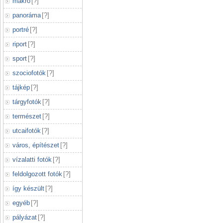
makró
[
?
]
panoráma
[
?
]
portré
[
?
]
riport
[
?
]
sport
[
?
]
szociofotók
[
?
]
tájkép
[
?
]
tárgyfotók
[
?
]
természet
[
?
]
utcaifotók
[
?
]
város, építészet
[
?
]
vízalatti fotók
[
?
]
feldolgozott fotók
[
?
]
így készült
[
?
]
egyéb
[
?
]
pályázat
[
?
]