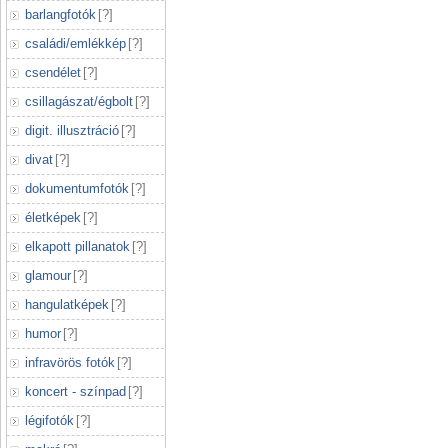
barlangfotók
[
?
]
családi/emlékkép
[
?
]
csendélet
[
?
]
csillagászat/égbolt
[
?
]
digit. illusztráció
[
?
]
divat
[
?
]
dokumentumfotók
[
?
]
életképek
[
?
]
elkapott pillanatok
[
?
]
glamour
[
?
]
hangulatképek
[
?
]
humor
[
?
]
infravörös fotók
[
?
]
koncert - színpad
[
?
]
légifotók
[
?
]