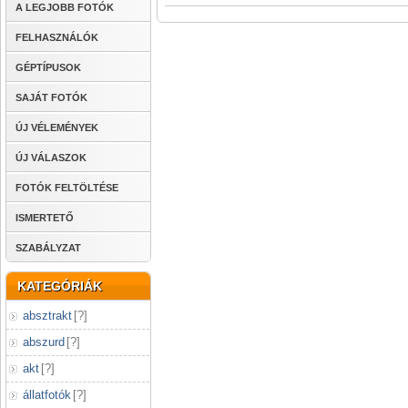
A LEGJOBB FOTÓK
FELHASZNÁLÓK
GÉPTÍPUSOK
SAJÁT FOTÓK
ÚJ VÉLEMÉNYEK
ÚJ VÁLASZOK
FOTÓK FELTÖLTÉSE
ISMERTETŐ
SZABÁLYZAT
KATEGÓRIÁK
absztrakt
[
?
]
abszurd
[
?
]
akt
[
?
]
állatfotók
[
?
]