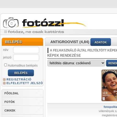
BELÉPÉS
ANTIGROOVIST (4,84)
ADATOK
név
A FELHASZNÁLÓ ÁLTAL FELTÖLTÖTT KÉPE
KÉPEK RENDEZÉSE
jelszó
Automatikus belépés
REGISZTRÁCIÓ
ELFELEJTETT JELSZÓ
FŐOLDAL
FOTÓK
fotopolita
CIKKEK
vélemények s
megtekintve