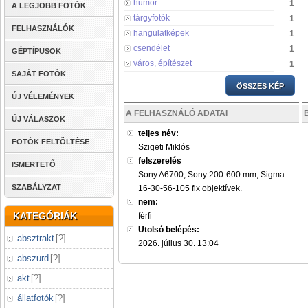
humor
1
A LEGJOBB FOTÓK
tárgyfotók
1
FELHASZNÁLÓK
hangulatképek
1
csendélet
1
GÉPTÍPUSOK
város, építészet
1
SAJÁT FOTÓK
ÖSSZES KÉP
ÚJ VÉLEMÉNYEK
A FELHASZNÁLÓ ADATAI
ÚJ VÁLASZOK
teljes név:
FOTÓK FELTÖLTÉSE
Szigeti Miklós
felszerelés
ISMERTETŐ
Sony A6700, Sony 200-600 mm, Sigma
SZABÁLYZAT
16-30-56-105 fix objektívek.
nem:
KATEGÓRIÁK
férfi
Utolsó belépés:
absztrakt
[
?
]
2026. július 30. 13:04
abszurd
[
?
]
akt
[
?
]
állatfotók
[
?
]