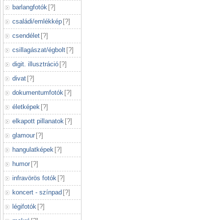
barlangfotók
[
?
]
családi/emlékkép
[
?
]
csendélet
[
?
]
csillagászat/égbolt
[
?
]
digit. illusztráció
[
?
]
divat
[
?
]
dokumentumfotók
[
?
]
életképek
[
?
]
elkapott pillanatok
[
?
]
glamour
[
?
]
hangulatképek
[
?
]
humor
[
?
]
infravörös fotók
[
?
]
koncert - színpad
[
?
]
légifotók
[
?
]