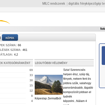
MILC rendszerek
digitális fényképezőgép t
fot
)
KÉPEK
PEK SZÁMA:
66
ELÉSEK SZÁMA:
461
 ÁTLAGA:
4,2
PEK KATEGÓRIÁNKÉNT
LEGUTÓBBI VÉLEMÉNY
Szia! Szerencsés
69
helyen élsz, szép táj,
33
fények, nekem fent és
30
jobbra szűk, valahogy
15
panorámásabb, tágabb
12
kompozíciót jobban el
8
tudnék
Képeslap Zermattból
4
képzelni...Nálam 4