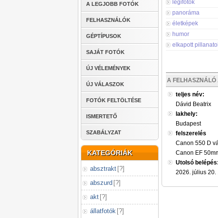
légifotók
A LEGJOBB FOTÓK
panoráma
FELHASZNÁLÓK
életképek
humor
GÉPTÍPUSOK
elkapott pillanato
SAJÁT FOTÓK
ÚJ VÉLEMÉNYEK
A FELHASZNÁLÓ 
ÚJ VÁLASZOK
teljes név:
FOTÓK FELTÖLTÉSE
Dávid Beatrix
lakhely:
ISMERTETŐ
Budapest
SZABÁLYZAT
felszerelés
Canon 550 D vá
KATEGÓRIÁK
Canon EF 50mm
Utolsó belépés
absztrakt
[
?
]
2026. július 20.
abszurd
[
?
]
akt
[
?
]
állatfotók
[
?
]