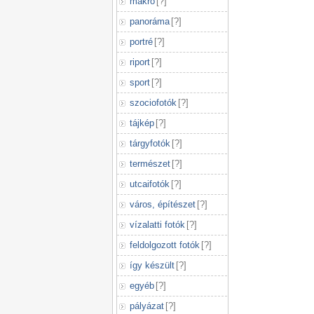
makró
[
?
]
panoráma
[
?
]
portré
[
?
]
riport
[
?
]
sport
[
?
]
szociofotók
[
?
]
tájkép
[
?
]
tárgyfotók
[
?
]
természet
[
?
]
utcaifotók
[
?
]
város, építészet
[
?
]
vízalatti fotók
[
?
]
feldolgozott fotók
[
?
]
így készült
[
?
]
egyéb
[
?
]
pályázat
[
?
]