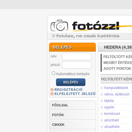
BELÉPÉS
HEDERA (4,38
név
FELTÖLTÖTT KÉ
MEGÍRT ÉRTÉK
jelszó
ADOTT PONTOK
Automatikus belépés
FELTÖLTÖTT KÉ
hangulatképek
REGISZTRÁCIÓ
ELFELEJTETT JELSZÓ
város, építészet
tájkép
FŐOLDAL
egyéb
természet
FOTÓK
absztrakt
CIKKEK
utcaifotók