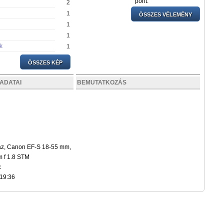
pont.
2
1
ÖSSZES VÉLEMÉNY
1
1
k
1
ÖSSZES KÉP
ADATAI
BEMUTATKOZÁS
z, Canon EF-S 18-55 mm,
 f 1.8 STM
:
 19:36