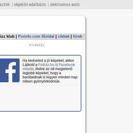
esztek
objektív adatbázis
elektromos autó
ózz klub
|
Pixinfo.com főoldal
|
cikkek
|
hírek
Ha kedveled a jó képeket, akkor
Lájkold
a
Fotózz.hu új Facebook
oldalát
, illetve az ott megjelenő
legjobb képeket, hogy a
barátaidnak is legyen minden nap
miben gyönyörködniük.