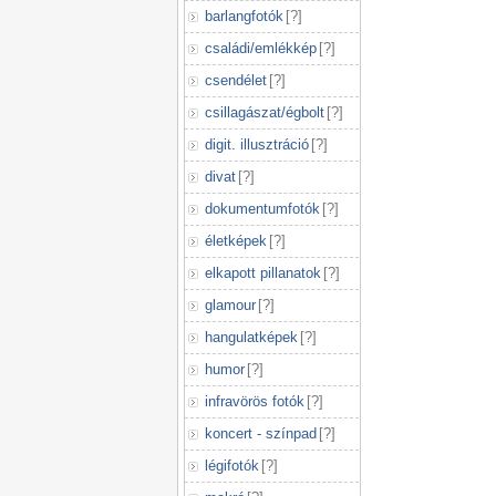
barlangfotók
[
?
]
családi/emlékkép
[
?
]
csendélet
[
?
]
csillagászat/égbolt
[
?
]
digit. illusztráció
[
?
]
divat
[
?
]
dokumentumfotók
[
?
]
életképek
[
?
]
elkapott pillanatok
[
?
]
glamour
[
?
]
hangulatképek
[
?
]
humor
[
?
]
infravörös fotók
[
?
]
koncert - színpad
[
?
]
légifotók
[
?
]