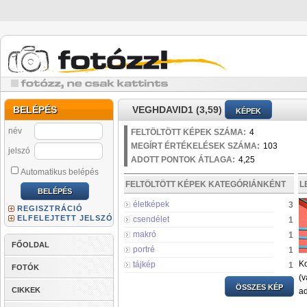
BELÉPÉS
VEGHDAVID1 (3,59)
KÉPEK
név
FELTÖLTÖTT KÉPEK SZÁMA:
4
MEGÍRT ÉRTÉKELÉSEK SZÁMA:
103
jelszó
ADOTT PONTOK ÁTLAGA:
4,25
Automatikus belépés
FELTÖLTÖTT KÉPEK KATEGÓRIÁNKÉNT
L
életképek
3
REGISZTRÁCIÓ
ELFELEJTETT JELSZÓ
csendélet
1
makró
1
FŐOLDAL
portré
1
Ko
tájkép
1
FOTÓK
(v
ÖSSZES KÉP
CIKKEK
ad