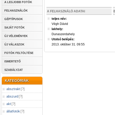
A LEGJOBB FOTÓK
FELHASZNÁLÓK
A FELHASZNÁLÓ ADATAI
teljes név:
GÉPTÍPUSOK
Végh Dávid
SAJÁT FOTÓK
lakhely:
Dunaszerdahely
ÚJ VÉLEMÉNYEK
Utolsó belépés:
2013. október 31. 09:55
ÚJ VÁLASZOK
FOTÓK FELTÖLTÉSE
ISMERTETŐ
SZABÁLYZAT
KATEGÓRIÁK
absztrakt
[
?
]
abszurd
[
?
]
akt
[
?
]
állatfotók
[
?
]