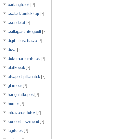
barlangfotók
[
?
]
családi/emlékkép
[
?
]
csendélet
[
?
]
csillagászat/égbolt
[
?
]
digit. illusztráció
[
?
]
divat
[
?
]
dokumentumfotók
[
?
]
életképek
[
?
]
elkapott pillanatok
[
?
]
glamour
[
?
]
hangulatképek
[
?
]
humor
[
?
]
infravörös fotók
[
?
]
koncert - színpad
[
?
]
légifotók
[
?
]