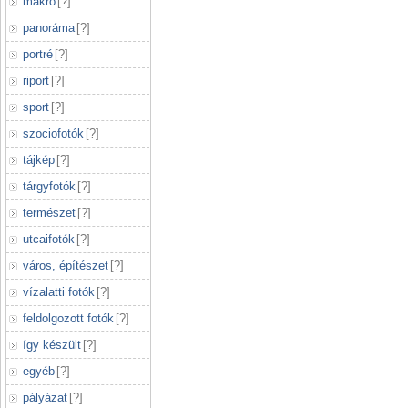
makró
[
?
]
panoráma
[
?
]
portré
[
?
]
riport
[
?
]
sport
[
?
]
szociofotók
[
?
]
tájkép
[
?
]
tárgyfotók
[
?
]
természet
[
?
]
utcaifotók
[
?
]
város, építészet
[
?
]
vízalatti fotók
[
?
]
feldolgozott fotók
[
?
]
így készült
[
?
]
egyéb
[
?
]
pályázat
[
?
]