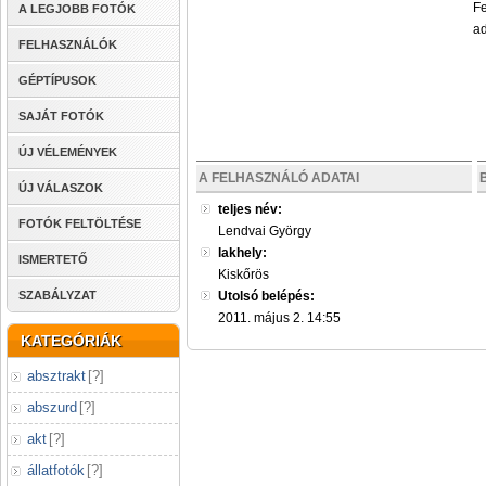
Fe
A LEGJOBB FOTÓK
ad
FELHASZNÁLÓK
GÉPTÍPUSOK
SAJÁT FOTÓK
ÚJ VÉLEMÉNYEK
A FELHASZNÁLÓ ADATAI
ÚJ VÁLASZOK
teljes név:
FOTÓK FELTÖLTÉSE
Lendvai György
lakhely:
ISMERTETŐ
Kiskőrös
SZABÁLYZAT
Utolsó belépés:
2011. május 2. 14:55
KATEGÓRIÁK
absztrakt
[
?
]
abszurd
[
?
]
akt
[
?
]
állatfotók
[
?
]