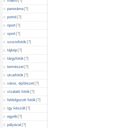
makró
[
?
]
panoráma
[
?
]
portré
[
?
]
riport
[
?
]
sport
[
?
]
szociofotók
[
?
]
tájkép
[
?
]
tárgyfotók
[
?
]
természet
[
?
]
utcaifotók
[
?
]
város, építészet
[
?
]
vízalatti fotók
[
?
]
feldolgozott fotók
[
?
]
így készült
[
?
]
egyéb
[
?
]
pályázat
[
?
]