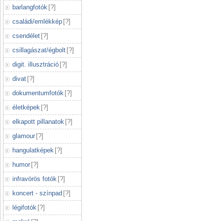
barlangfotók
[
?
]
családi/emlékkép
[
?
]
csendélet
[
?
]
csillagászat/égbolt
[
?
]
digit. illusztráció
[
?
]
divat
[
?
]
dokumentumfotók
[
?
]
életképek
[
?
]
elkapott pillanatok
[
?
]
glamour
[
?
]
hangulatképek
[
?
]
humor
[
?
]
infravörös fotók
[
?
]
koncert - színpad
[
?
]
légifotók
[
?
]