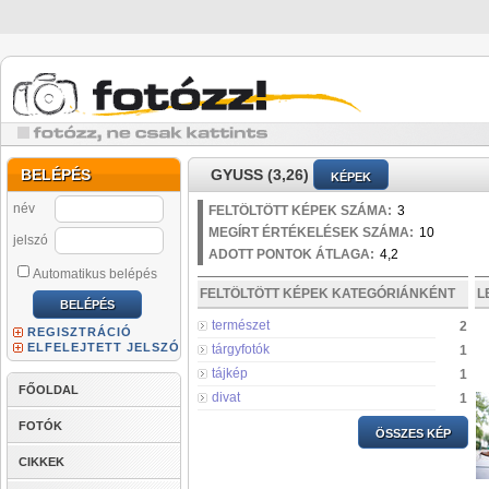
BELÉPÉS
GYUSS (3,26)
KÉPEK
név
FELTÖLTÖTT KÉPEK SZÁMA:
3
MEGÍRT ÉRTÉKELÉSEK SZÁMA:
10
jelszó
ADOTT PONTOK ÁTLAGA:
4,2
Automatikus belépés
FELTÖLTÖTT KÉPEK KATEGÓRIÁNKÉNT
L
természet
2
REGISZTRÁCIÓ
ELFELEJTETT JELSZÓ
tárgyfotók
1
tájkép
1
FŐOLDAL
divat
1
FOTÓK
ÖSSZES KÉP
CIKKEK