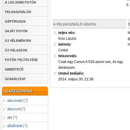
A LEGJOBB FOTÓK
5
FELHASZNÁLÓK
GÉPTÍPUSOK
A FELHASZNÁLÓ ADATAI
SAJÁT FOTÓK
teljes név:
N
Kiss László
I
ÚJ VÉLEMÉNYEK
lakhely:
m
Celéd
ÚJ VÁLASZOK
felszerelés
FOTÓK FELTÖLTÉSE
Csak egy Canon A 530-asom van, és egy
állványom.
ISMERTETŐ
Utolsó belépés:
SZABÁLYZAT
2014. május 30. 21:38
KATEGÓRIÁK
absztrakt
[
?
]
abszurd
[
?
]
akt
[
?
]
állatfotók
[
?
]