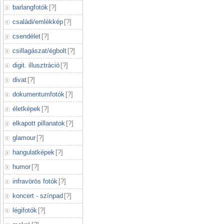
barlangfotók
[
?
]
családi/emlékkép
[
?
]
csendélet
[
?
]
csillagászat/égbolt
[
?
]
digit. illusztráció
[
?
]
divat
[
?
]
dokumentumfotók
[
?
]
életképek
[
?
]
elkapott pillanatok
[
?
]
glamour
[
?
]
hangulatképek
[
?
]
humor
[
?
]
infravörös fotók
[
?
]
koncert - színpad
[
?
]
légifotók
[
?
]