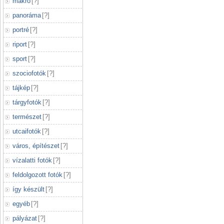
makró
[
?
]
panoráma
[
?
]
portré
[
?
]
riport
[
?
]
sport
[
?
]
szociofotók
[
?
]
tájkép
[
?
]
tárgyfotók
[
?
]
természet
[
?
]
utcaifotók
[
?
]
város, építészet
[
?
]
vízalatti fotók
[
?
]
feldolgozott fotók
[
?
]
így készült
[
?
]
egyéb
[
?
]
pályázat
[
?
]