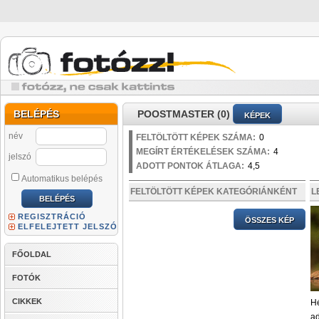
BELÉPÉS
POOSTMASTER (0)
KÉPEK
név
FELTÖLTÖTT KÉPEK SZÁMA:
0
MEGÍRT ÉRTÉKELÉSEK SZÁMA:
4
jelszó
ADOTT PONTOK ÁTLAGA:
4,5
Automatikus belépés
FELTÖLTÖTT KÉPEK KATEGÓRIÁNKÉNT
L
REGISZTRÁCIÓ
ÖSSZES KÉP
ELFELEJTETT JELSZÓ
FŐOLDAL
FOTÓK
CIKKEK
H
ad