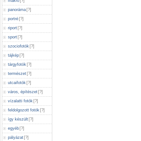
makró
[
?
]
panoráma
[
?
]
portré
[
?
]
riport
[
?
]
sport
[
?
]
szociofotók
[
?
]
tájkép
[
?
]
tárgyfotók
[
?
]
természet
[
?
]
utcaifotók
[
?
]
város, építészet
[
?
]
vízalatti fotók
[
?
]
feldolgozott fotók
[
?
]
így készült
[
?
]
egyéb
[
?
]
pályázat
[
?
]