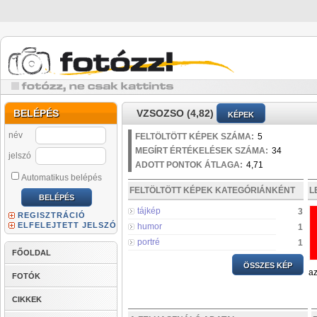
BELÉPÉS
VZSOZSO (4,82)
KÉPEK
név
FELTÖLTÖTT KÉPEK SZÁMA:
5
MEGÍRT ÉRTÉKELÉSEK SZÁMA:
34
jelszó
ADOTT PONTOK ÁTLAGA:
4,71
Automatikus belépés
FELTÖLTÖTT KÉPEK KATEGÓRIÁNKÉNT
L
tájkép
3
REGISZTRÁCIÓ
ELFELEJTETT JELSZÓ
humor
1
portré
1
FŐOLDAL
ÖSSZES KÉP
az
FOTÓK
CIKKEK