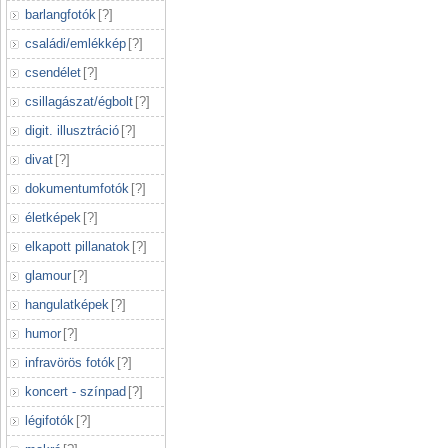
barlangfotók
[
?
]
családi/emlékkép
[
?
]
csendélet
[
?
]
csillagászat/égbolt
[
?
]
digit. illusztráció
[
?
]
divat
[
?
]
dokumentumfotók
[
?
]
életképek
[
?
]
elkapott pillanatok
[
?
]
glamour
[
?
]
hangulatképek
[
?
]
humor
[
?
]
infravörös fotók
[
?
]
koncert - színpad
[
?
]
légifotók
[
?
]