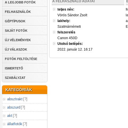
A FELHASZNÁLÓ ADATAI
A LEGJOBB FOTÓK
teljes név:
M
FELHASZNÁLÓK
Vörös Sándor Zsolt
l
lakhely:
a
GÉPTÍPUSOK
Szatmárnémeti
E
SAJÁT FOTÓK
felszerelés
Canon 450D
ÚJ VÉLEMÉNYEK
Utolsó belépés:
2022. január 12. 16:17
ÚJ VÁLASZOK
FOTÓK FELTÖLTÉSE
ISMERTETŐ
SZABÁLYZAT
KATEGÓRIÁK
absztrakt
[
?
]
abszurd
[
?
]
akt
[
?
]
állatfotók
[
?
]