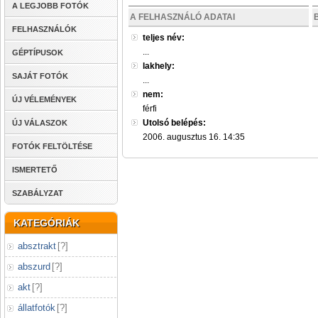
A LEGJOBB FOTÓK
A FELHASZNÁLÓ ADATAI
FELHASZNÁLÓK
teljes név:
...
GÉPTÍPUSOK
lakhely:
SAJÁT FOTÓK
...
nem:
ÚJ VÉLEMÉNYEK
férfi
Utolsó belépés:
ÚJ VÁLASZOK
2006. augusztus 16. 14:35
FOTÓK FELTÖLTÉSE
ISMERTETŐ
SZABÁLYZAT
KATEGÓRIÁK
absztrakt
[
?
]
abszurd
[
?
]
akt
[
?
]
állatfotók
[
?
]