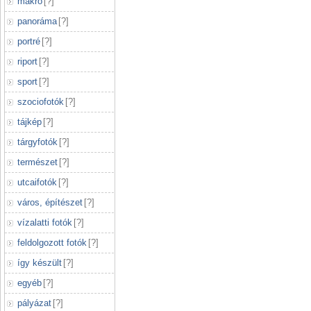
makró
[
?
]
panoráma
[
?
]
portré
[
?
]
riport
[
?
]
sport
[
?
]
szociofotók
[
?
]
tájkép
[
?
]
tárgyfotók
[
?
]
természet
[
?
]
utcaifotók
[
?
]
város, építészet
[
?
]
vízalatti fotók
[
?
]
feldolgozott fotók
[
?
]
így készült
[
?
]
egyéb
[
?
]
pályázat
[
?
]