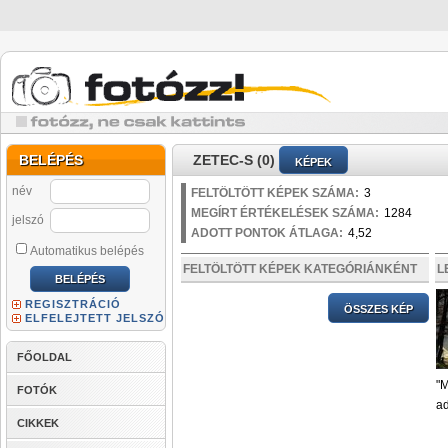
BELÉPÉS
ZETEC-S (0)
KÉPEK
név
FELTÖLTÖTT KÉPEK SZÁMA:
3
MEGÍRT ÉRTÉKELÉSEK SZÁMA:
1284
jelszó
ADOTT PONTOK ÁTLAGA:
4,52
Automatikus belépés
FELTÖLTÖTT KÉPEK KATEGÓRIÁNKÉNT
L
REGISZTRÁCIÓ
ÖSSZES KÉP
ELFELEJTETT JELSZÓ
FŐOLDAL
"M
FOTÓK
ad
CIKKEK