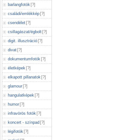
barlangfotók
[
?
]
családi/emlékkép
[
?
]
csendélet
[
?
]
csillagászat/égbolt
[
?
]
digit. illusztráció
[
?
]
divat
[
?
]
dokumentumfotók
[
?
]
életképek
[
?
]
elkapott pillanatok
[
?
]
glamour
[
?
]
hangulatképek
[
?
]
humor
[
?
]
infravörös fotók
[
?
]
koncert - színpad
[
?
]
légifotók
[
?
]