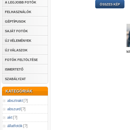
A LEGJOBB FOTÓK
ÖSSZES KÉP
FELHASZNÁLÓK
GÉPTÍPUSOK
SAJÁT FOTÓK
ÚJ VÉLEMÉNYEK
ÚJ VÁLASZOK
ki
FOTÓK FELTÖLTÉSE
ISMERTETŐ
SZABÁLYZAT
KATEGÓRIÁK
absztrakt
[
?
]
abszurd
[
?
]
akt
[
?
]
állatfotók
[
?
]