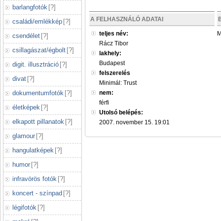
barlangfotók
[
?
]
A FELHASZNÁLÓ ADATAI
családi/emlékkép
[
?
]
teljes név:
M
csendélet
[
?
]
Rácz Tibor
csillagászat/égbolt
[
?
]
lakhely:
Budapest
digit. illusztráció
[
?
]
felszerelés
divat
[
?
]
Minimál: Trust
dokumentumfotók
[
?
]
nem:
férfi
életképek
[
?
]
Utolsó belépés:
elkapott pillanatok
[
?
]
2007. november 15. 19:01
glamour
[
?
]
hangulatképek
[
?
]
humor
[
?
]
infravörös fotók
[
?
]
koncert - színpad
[
?
]
légifotók
[
?
]