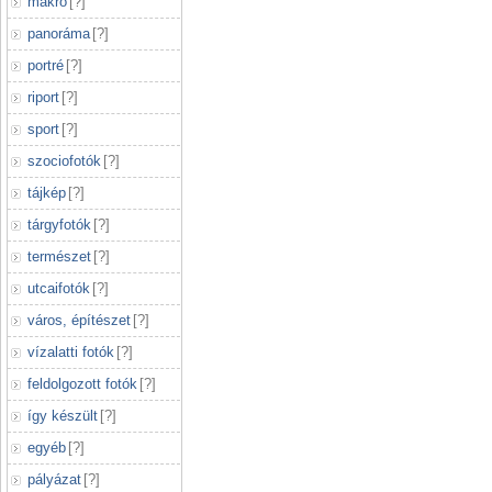
makró
[
?
]
panoráma
[
?
]
portré
[
?
]
riport
[
?
]
sport
[
?
]
szociofotók
[
?
]
tájkép
[
?
]
tárgyfotók
[
?
]
természet
[
?
]
utcaifotók
[
?
]
város, építészet
[
?
]
vízalatti fotók
[
?
]
feldolgozott fotók
[
?
]
így készült
[
?
]
egyéb
[
?
]
pályázat
[
?
]