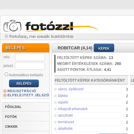
BELÉPÉS
ROBITCAR (4,14)
KÉPEK
név
FELTÖLTÖTT KÉPEK SZÁMA:
13
MEGÍRT ÉRTÉKELÉSEK SZÁMA:
260
jelszó
ADOTT PONTOK ÁTLAGA:
4,41
Automatikus belépés
FELTÖLTÖTT KÉPEK KATEGÓRIÁNKÉNT
L
város, építészet
3
REGISZTRÁCIÓ
ELFELEJTETT JELSZÓ
tájkép
2
egyéb
2
FŐOLDAL
elkapott pillanatok
2
absztrakt
2
FOTÓK
természet
2
CIKKEK
állatfotók
1