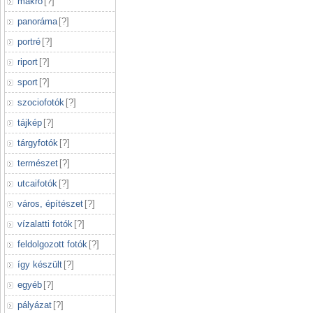
makró
[
?
]
panoráma
[
?
]
portré
[
?
]
riport
[
?
]
sport
[
?
]
szociofotók
[
?
]
tájkép
[
?
]
tárgyfotók
[
?
]
természet
[
?
]
utcaifotók
[
?
]
város, építészet
[
?
]
vízalatti fotók
[
?
]
feldolgozott fotók
[
?
]
így készült
[
?
]
egyéb
[
?
]
pályázat
[
?
]