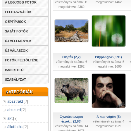
vélemények száma: 11
megtekintve: 1462
A LEGJOBB FOTÓK
megtekintve: 2362
FELHASZNÁLÓK
GÉPTÍPUSOK
SAJÁT FOTÓK
ÚJ VÉLEMÉNYEK
ÚJ VÁLASZOK
Olajfák (2,2)
Pitypangok (3,91)
FOTÓK FELTÖLTÉSE
vélemények száma: 6
vélemények száma: 5
megtekintve: 1292
megtekintve: 1695
ISMERTETŐ
SZABÁLYZAT
KATEGÓRIÁK
absztrakt
[
?
]
abszurd
[
?
]
Gyanús szagot
A nap végén (5)
akt
[
?
]
érzek... (2,86)
vélemények száma: 4
v
vélemények száma: 14
megtekintve: 1521
állatfotók
[
?
]
megtekintve: 3076