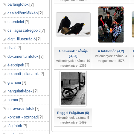
barlangfotók
[
?
]
családi/emlékkép
[
?
]
csendélet
[
?
]
csillagászat/égbolt
[
?
]
digit. illusztráció
[
?
]
divat
[
?
]
A havasok csókája
A lufibohóc (4,2)
A
dokumentumfotók
[
?
]
(3,67)
vélemények száma: 4
vélemények száma: 10
megtekintve: 1578
életképek
[
?
]
megtekintve: 1368
elkapott pillanatok
[
?
]
glamour
[
?
]
hangulatképek
[
?
]
humor
[
?
]
infravörös fotók
[
?
]
Reggel Prágában (5)
koncert - színpad
[
?
]
vélemények száma: 5
megtekintve: 1499
légifotók
[
?
]