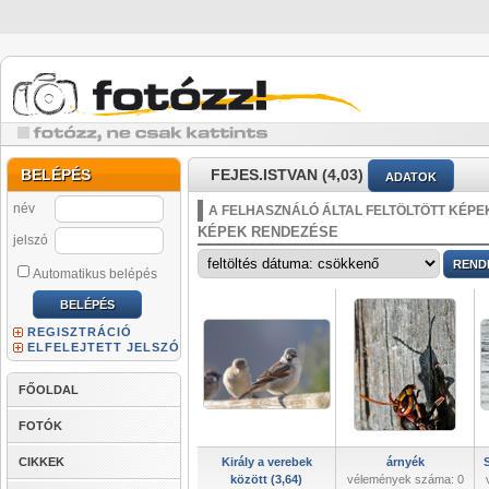
BELÉPÉS
FEJES.ISTVAN (4,03)
ADATOK
név
A FELHASZNÁLÓ ÁLTAL FELTÖLTÖTT KÉPE
KÉPEK RENDEZÉSE
jelszó
Automatikus belépés
REGISZTRÁCIÓ
ELFELEJTETT JELSZÓ
FŐOLDAL
FOTÓK
CIKKEK
Király a verebek
árnyék
S
között (3,64)
vélemények száma: 0