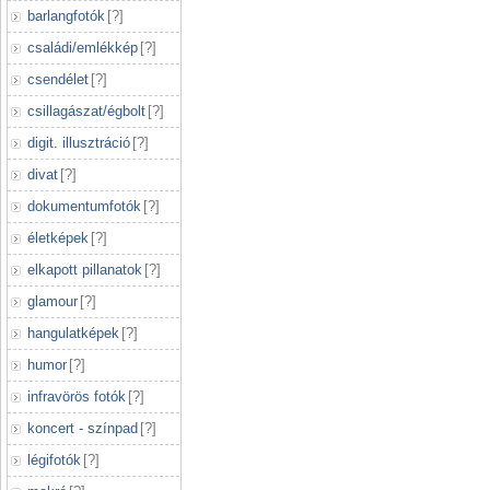
barlangfotók
[
?
]
családi/emlékkép
[
?
]
csendélet
[
?
]
csillagászat/égbolt
[
?
]
digit. illusztráció
[
?
]
divat
[
?
]
dokumentumfotók
[
?
]
életképek
[
?
]
elkapott pillanatok
[
?
]
glamour
[
?
]
hangulatképek
[
?
]
humor
[
?
]
infravörös fotók
[
?
]
koncert - színpad
[
?
]
légifotók
[
?
]