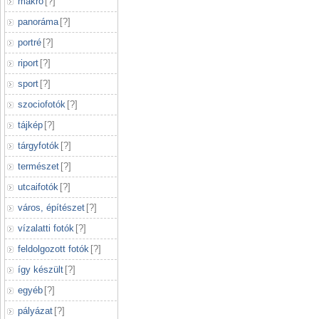
makró
[
?
]
panoráma
[
?
]
portré
[
?
]
riport
[
?
]
sport
[
?
]
szociofotók
[
?
]
tájkép
[
?
]
tárgyfotók
[
?
]
természet
[
?
]
utcaifotók
[
?
]
város, építészet
[
?
]
vízalatti fotók
[
?
]
feldolgozott fotók
[
?
]
így készült
[
?
]
egyéb
[
?
]
pályázat
[
?
]