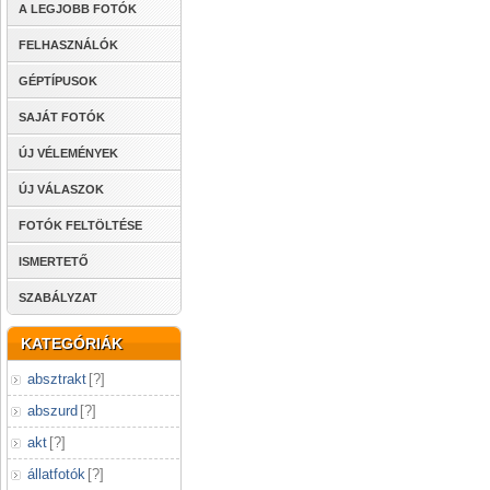
A LEGJOBB FOTÓK
FELHASZNÁLÓK
GÉPTÍPUSOK
SAJÁT FOTÓK
ÚJ VÉLEMÉNYEK
ÚJ VÁLASZOK
FOTÓK FELTÖLTÉSE
ISMERTETŐ
SZABÁLYZAT
KATEGÓRIÁK
absztrakt
[
?
]
abszurd
[
?
]
akt
[
?
]
állatfotók
[
?
]