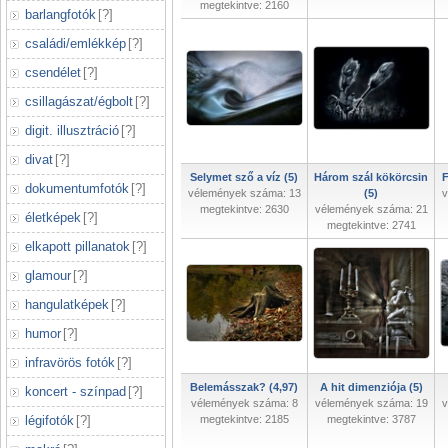
megtekintve: 2160
barlangfotók
[
?
]
családi/emlékkép
[
?
]
csendélet
[
?
]
csillagászat/égbolt
[
?
]
digit. illusztráció
[
?
]
divat
[
?
]
Selymet sző a víz (5)
Három szál kökörcsin
F
dokumentumfotók
[
?
]
vélemények száma: 13
(5)
v
megtekintve: 2630
vélemények száma: 21
életképek
[
?
]
megtekintve: 2741
elkapott pillanatok
[
?
]
glamour
[
?
]
hangulatképek
[
?
]
humor
[
?
]
infravörös fotók
[
?
]
Belemásszak? (4,97)
A hit dimenziója (5)
koncert - színpad
[
?
]
vélemények száma: 8
vélemények száma: 19
v
légifotók
[
?
]
megtekintve: 2185
megtekintve: 3787