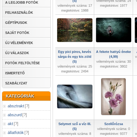
(5)
vélemények száma: 14
A LEGJOBB FOTÓK
vélemények száma: 17
megtekintve: 1977
megtekintve: 1988
FELHASZNÁLÓK
GÉPTÍPUSOK
SAJÁT FOTÓK
ÚJ VÉLEMÉNYEK
Egy pici piros, kevés
A fekete hattyú éneke
ÚJ VÁLASZOK
sárga és egy kis zöld
(4,99)
v
(5)
vélemények száma: 30
FOTÓK FELTÖLTÉSE
vélemények száma: 25
megtekintve: 3802
megtekintve: 2494
ISMERTETŐ
SZABÁLYZAT
KATEGÓRIÁK
absztrakt
[
?
]
abszurd
[
?
]
akt
[
?
]
Selymet sző a víz-III.
Szellőrózsa
(5)
vélemények száma: 0
állatfotók
[
?
]
vélemények száma: 8
megtekintve: 9377
v