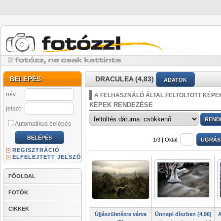
BELÉPÉS
DRACULEA (4,83)
ADATOK
név
A FELHASZNÁLÓ ÁLTAL FELTÖLTÖTT KÉPE
KÉPEK RENDEZÉSE
jelszó
Automatikus belépés
1/3 |
Oldal:
REGISZTRÁCIÓ
ELFELEJTETT JELSZÓ
FŐOLDAL
FOTÓK
CIKKEK
Újjászületésre várva
Ünnepi díszben (4,96)
A