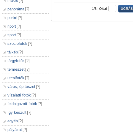
makró
[
?
]
panoráma
[
?
]
1/3 |
Oldal:
portré
[
?
]
riport
[
?
]
sport
[
?
]
szociofotók
[
?
]
tájkép
[
?
]
tárgyfotók
[
?
]
természet
[
?
]
utcaifotók
[
?
]
város, építészet
[
?
]
vízalatti fotók
[
?
]
feldolgozott fotók
[
?
]
így készült
[
?
]
egyéb
[
?
]
pályázat
[
?
]