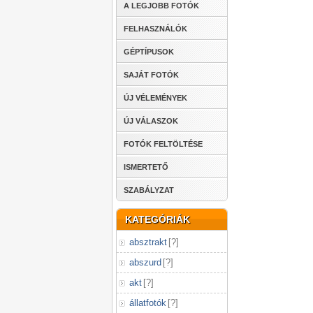
A LEGJOBB FOTÓK
FELHASZNÁLÓK
GÉPTÍPUSOK
SAJÁT FOTÓK
ÚJ VÉLEMÉNYEK
ÚJ VÁLASZOK
FOTÓK FELTÖLTÉSE
ISMERTETŐ
SZABÁLYZAT
KATEGÓRIÁK
absztrakt
[
?
]
abszurd
[
?
]
akt
[
?
]
állatfotók
[
?
]