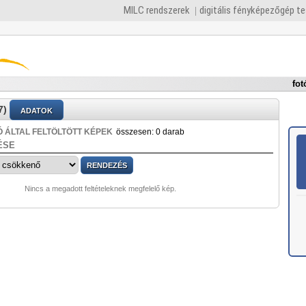
MILC rendszerek
digitális fényképezőgép t
fot
7)
ADATOK
 ÁLTAL FELTÖLTÖTT KÉPEK
összesen: 0 darab
ÉSE
Nincs a megadott feltételeknek megfelelő kép.