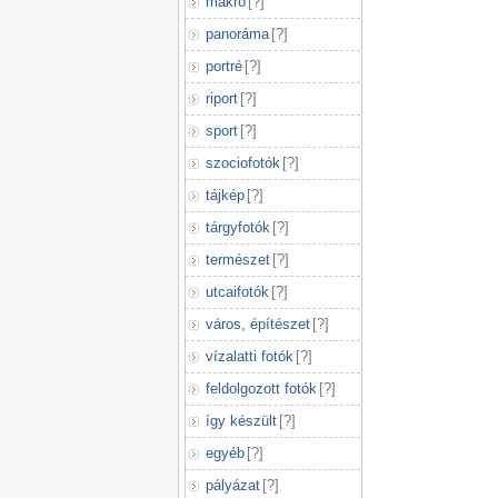
makró
[
?
]
panoráma
[
?
]
portré
[
?
]
riport
[
?
]
sport
[
?
]
szociofotók
[
?
]
tájkép
[
?
]
tárgyfotók
[
?
]
természet
[
?
]
utcaifotók
[
?
]
város, építészet
[
?
]
vízalatti fotók
[
?
]
feldolgozott fotók
[
?
]
így készült
[
?
]
egyéb
[
?
]
pályázat
[
?
]