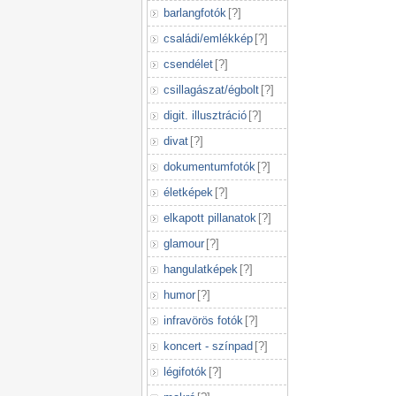
barlangfotók
[
?
]
családi/emlékkép
[
?
]
csendélet
[
?
]
csillagászat/égbolt
[
?
]
digit. illusztráció
[
?
]
divat
[
?
]
dokumentumfotók
[
?
]
életképek
[
?
]
elkapott pillanatok
[
?
]
glamour
[
?
]
hangulatképek
[
?
]
humor
[
?
]
infravörös fotók
[
?
]
koncert - színpad
[
?
]
légifotók
[
?
]