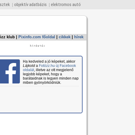
esztek
objektív adatbázis
elektromos autó
ózz klub
|
Pixinfo.com főoldal
|
cikkek
|
hírek
Ha kedveled a jó képeket, akkor
Lájkold
a
Fotózz.hu új Facebook
oldalát
, illetve az ott megjelenő
legjobb képeket, hogy a
barátaidnak is legyen minden nap
miben gyönyörködniük.