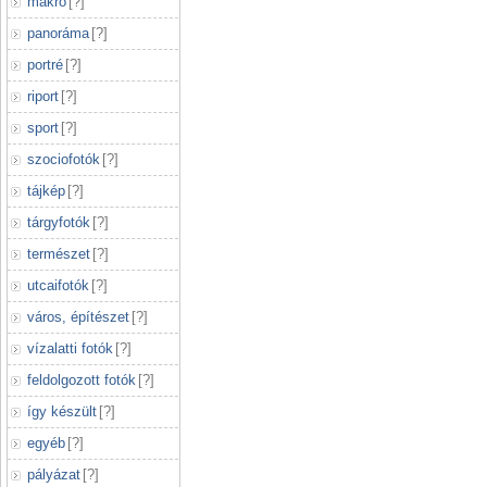
makró
[
?
]
panoráma
[
?
]
portré
[
?
]
riport
[
?
]
sport
[
?
]
szociofotók
[
?
]
tájkép
[
?
]
tárgyfotók
[
?
]
természet
[
?
]
utcaifotók
[
?
]
város, építészet
[
?
]
vízalatti fotók
[
?
]
feldolgozott fotók
[
?
]
így készült
[
?
]
egyéb
[
?
]
pályázat
[
?
]