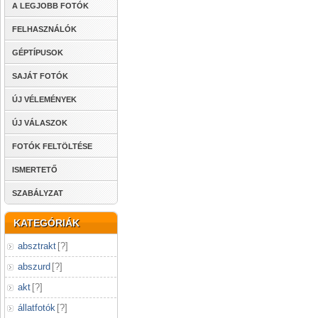
A LEGJOBB FOTÓK
FELHASZNÁLÓK
GÉPTÍPUSOK
SAJÁT FOTÓK
ÚJ VÉLEMÉNYEK
ÚJ VÁLASZOK
FOTÓK FELTÖLTÉSE
ISMERTETŐ
SZABÁLYZAT
KATEGÓRIÁK
absztrakt
[
?
]
abszurd
[
?
]
akt
[
?
]
állatfotók
[
?
]