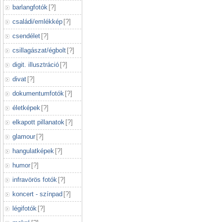
barlangfotók
[
?
]
családi/emlékkép
[
?
]
csendélet
[
?
]
csillagászat/égbolt
[
?
]
digit. illusztráció
[
?
]
divat
[
?
]
dokumentumfotók
[
?
]
életképek
[
?
]
elkapott pillanatok
[
?
]
glamour
[
?
]
hangulatképek
[
?
]
humor
[
?
]
infravörös fotók
[
?
]
koncert - színpad
[
?
]
légifotók
[
?
]