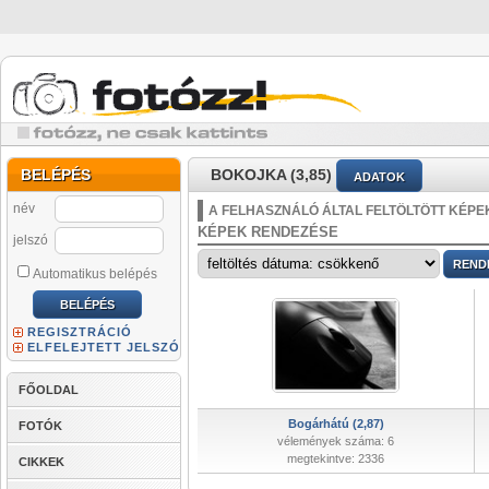
BELÉPÉS
BOKOJKA (3,85)
ADATOK
név
A FELHASZNÁLÓ ÁLTAL FELTÖLTÖTT KÉPE
KÉPEK RENDEZÉSE
jelszó
Automatikus belépés
REGISZTRÁCIÓ
ELFELEJTETT JELSZÓ
FŐOLDAL
Bogárhátú (2,87)
FOTÓK
vélemények száma: 6
megtekintve: 2336
CIKKEK