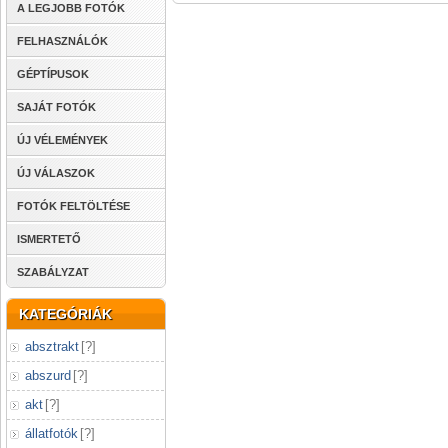
A LEGJOBB FOTÓK
FELHASZNÁLÓK
GÉPTÍPUSOK
SAJÁT FOTÓK
ÚJ VÉLEMÉNYEK
ÚJ VÁLASZOK
FOTÓK FELTÖLTÉSE
ISMERTETŐ
SZABÁLYZAT
KATEGÓRIÁK
absztrakt
[
?
]
abszurd
[
?
]
akt
[
?
]
állatfotók
[
?
]