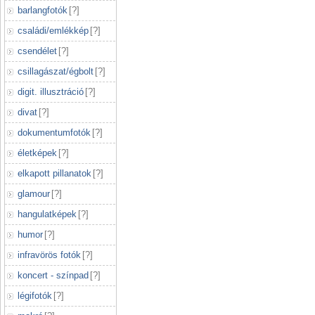
barlangfotók
[
?
]
családi/emlékkép
[
?
]
csendélet
[
?
]
csillagászat/égbolt
[
?
]
digit. illusztráció
[
?
]
divat
[
?
]
dokumentumfotók
[
?
]
életképek
[
?
]
elkapott pillanatok
[
?
]
glamour
[
?
]
hangulatképek
[
?
]
humor
[
?
]
infravörös fotók
[
?
]
koncert - színpad
[
?
]
légifotók
[
?
]