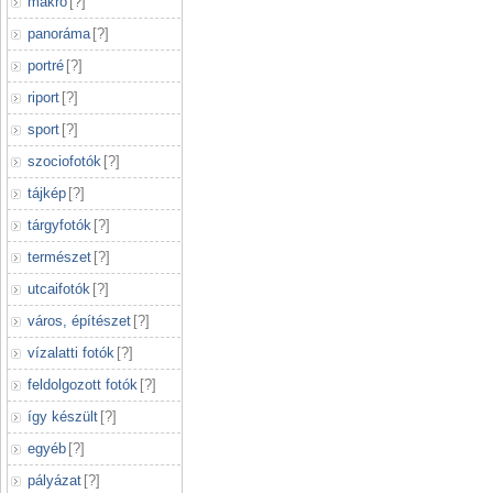
makró
[
?
]
panoráma
[
?
]
portré
[
?
]
riport
[
?
]
sport
[
?
]
szociofotók
[
?
]
tájkép
[
?
]
tárgyfotók
[
?
]
természet
[
?
]
utcaifotók
[
?
]
város, építészet
[
?
]
vízalatti fotók
[
?
]
feldolgozott fotók
[
?
]
így készült
[
?
]
egyéb
[
?
]
pályázat
[
?
]