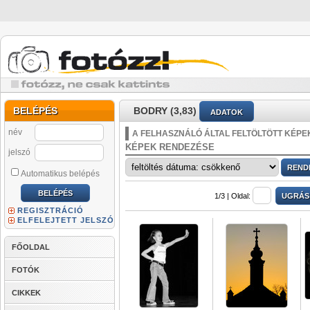
BELÉPÉS
BODRY (3,83)
ADATOK
név
A FELHASZNÁLÓ ÁLTAL FELTÖLTÖTT KÉPE
KÉPEK RENDEZÉSE
jelszó
Automatikus belépés
1/3 |
Oldal:
REGISZTRÁCIÓ
ELFELEJTETT JELSZÓ
FŐOLDAL
FOTÓK
CIKKEK