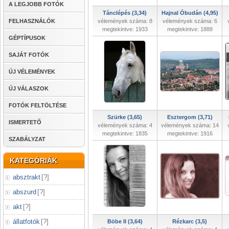
A LEGJOBB FOTÓK
Tánclépés (3,34)
Hajnal Óbudán (4,95)
FELHASZNÁLÓK
vélemények száma: 8
vélemények száma: 6
megtekintve: 1933
megtekintve: 1888
GÉPTÍPUSOK
SAJÁT FOTÓK
ÚJ VÉLEMÉNYEK
ÚJ VÁLASZOK
FOTÓK FELTÖLTÉSE
Szürke (3,65)
Esztergom (3,71)
ISMERTETŐ
vélemények száma: 4
vélemények száma: 14
megtekintve: 1835
megtekintve: 1916
SZABÁLYZAT
KATEGÓRIÁK
absztrakt
[
?
]
abszurd
[
?
]
akt
[
?
]
állatfotók
[
?
]
Böbe II (3,64)
Rézkarc (3,5)