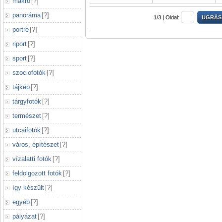
makró
[
?
]
panoráma
[
?
]
1/3 |
Oldal:
portré
[
?
]
riport
[
?
]
sport
[
?
]
szociofotók
[
?
]
tájkép
[
?
]
tárgyfotók
[
?
]
természet
[
?
]
utcaifotók
[
?
]
város, építészet
[
?
]
vízalatti fotók
[
?
]
feldolgozott fotók
[
?
]
így készült
[
?
]
egyéb
[
?
]
pályázat
[
?
]