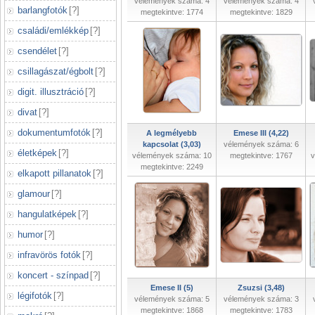
vélemények száma: 4
vélemények száma: 4
barlangfotók
[
?
]
megtekintve: 1774
megtekintve: 1829
családi/emlékkép
[
?
]
csendélet
[
?
]
csillagászat/égbolt
[
?
]
digit. illusztráció
[
?
]
divat
[
?
]
dokumentumfotók
[
?
]
A legmélyebb
Emese III (4,22)
kapcsolat (3,03)
vélemények száma: 6
életképek
[
?
]
vélemények száma: 10
megtekintve: 1767
v
megtekintve: 2249
elkapott pillanatok
[
?
]
glamour
[
?
]
hangulatképek
[
?
]
humor
[
?
]
infravörös fotók
[
?
]
koncert - színpad
[
?
]
Emese II (5)
Zsuzsi (3,48)
légifotók
[
?
]
vélemények száma: 5
vélemények száma: 3
megtekintve: 1868
megtekintve: 1783