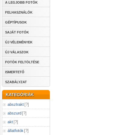
A LEGJOBB FOTÓK
FELHASZNÁLÓK
GÉPTÍPUSOK
SAJÁT FOTÓK
ÚJ VÉLEMÉNYEK
ÚJ VÁLASZOK
FOTÓK FELTÖLTÉSE
ISMERTETŐ
SZABÁLYZAT
KATEGÓRIÁK
absztrakt
[
?
]
abszurd
[
?
]
akt
[
?
]
állatfotók
[
?
]