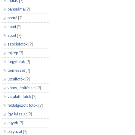
makró
[
?
]
panoráma
[
?
]
portré
[
?
]
riport
[
?
]
sport
[
?
]
szociofotók
[
?
]
tájkép
[
?
]
tárgyfotók
[
?
]
természet
[
?
]
utcaifotók
[
?
]
város, építészet
[
?
]
vízalatti fotók
[
?
]
feldolgozott fotók
[
?
]
így készült
[
?
]
egyéb
[
?
]
pályázat
[
?
]