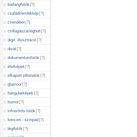
barlangfotók
[
?
]
családi/emlékkép
[
?
]
csendélet
[
?
]
csillagászat/égbolt
[
?
]
digit. illusztráció
[
?
]
divat
[
?
]
dokumentumfotók
[
?
]
életképek
[
?
]
elkapott pillanatok
[
?
]
glamour
[
?
]
hangulatképek
[
?
]
humor
[
?
]
infravörös fotók
[
?
]
koncert - színpad
[
?
]
légifotók
[
?
]