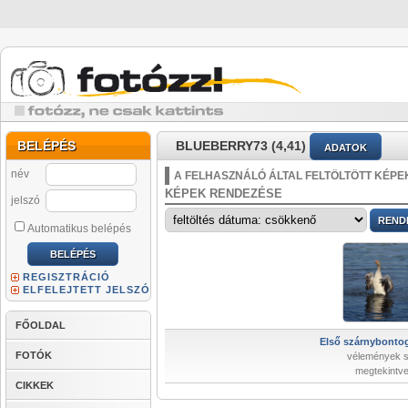
BELÉPÉS
BLUEBERRY73 (4,41)
ADATOK
név
A FELHASZNÁLÓ ÁLTAL FELTÖLTÖTT KÉPE
KÉPEK RENDEZÉSE
jelszó
Automatikus belépés
REGISZTRÁCIÓ
ELFELEJTETT JELSZÓ
FŐOLDAL
Első szárnybontog
FOTÓK
vélemények 
megtekintve
CIKKEK