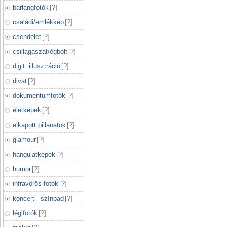
barlangfotók
[
?
]
családi/emlékkép
[
?
]
csendélet
[
?
]
csillagászat/égbolt
[
?
]
digit. illusztráció
[
?
]
divat
[
?
]
dokumentumfotók
[
?
]
életképek
[
?
]
elkapott pillanatok
[
?
]
glamour
[
?
]
hangulatképek
[
?
]
humor
[
?
]
infravörös fotók
[
?
]
koncert - színpad
[
?
]
légifotók
[
?
]