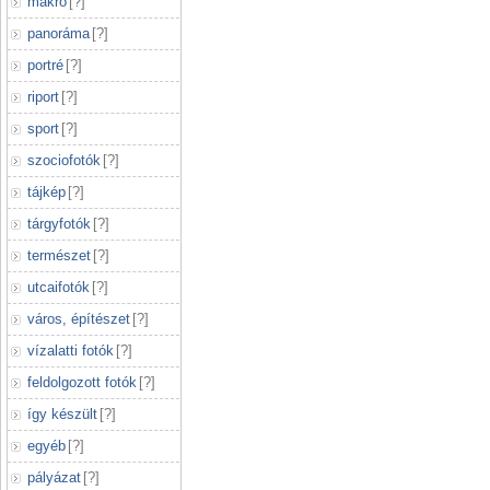
makró
[
?
]
panoráma
[
?
]
portré
[
?
]
riport
[
?
]
sport
[
?
]
szociofotók
[
?
]
tájkép
[
?
]
tárgyfotók
[
?
]
természet
[
?
]
utcaifotók
[
?
]
város, építészet
[
?
]
vízalatti fotók
[
?
]
feldolgozott fotók
[
?
]
így készült
[
?
]
egyéb
[
?
]
pályázat
[
?
]