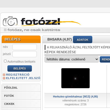
BELÉPÉS
BHSARA (4,97)
ADATOK
név
A FELHASZNÁLÓ ÁLTAL FELTÖLTÖTT KÉPE
KÉPEK RENDEZÉSE
jelszó
Automatikus belépés
REGISZTRÁCIÓ
ELFELEJTETT JELSZÓ
FŐOLDAL
FOTÓK
Herkules-gömbhalmaz [M13] (4,95)
vélemények száma: 3
CIKKEK
megtekintve: 2726