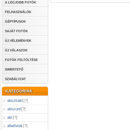
A LEGJOBB FOTÓK
FELHASZNÁLÓK
GÉPTÍPUSOK
SAJÁT FOTÓK
ÚJ VÉLEMÉNYEK
ÚJ VÁLASZOK
FOTÓK FELTÖLTÉSE
ISMERTETŐ
SZABÁLYZAT
KATEGÓRIÁK
absztrakt
[
?
]
abszurd
[
?
]
akt
[
?
]
állatfotók
[
?
]